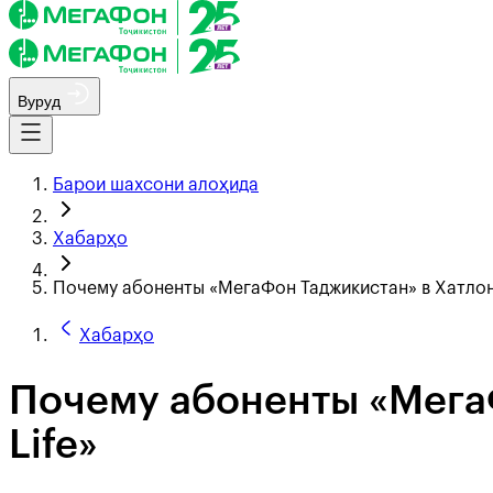
Вуруд
Барои шахсони алоҳида
Хабарҳо
Почему абоненты «МегаФон Таджикистан» в Хатлон
Хабарҳо
Почему абоненты «Мега
Life»