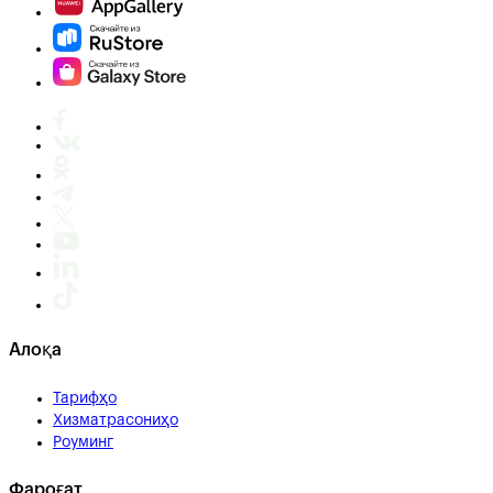
Алоқа
Тарифҳо
Хизматрасониҳо
Роуминг
Фароғат