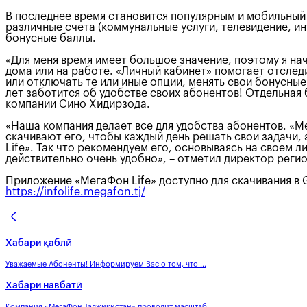
В последнее время становится популярным и мобильный 
различные счета (коммунальные услуги, телевидение, ин
бонусные баллы.
«Для меня время имеет большое значение, поэтому я на
дома или на работе. «Личный кабинет» помогает отследи
или отключать те или иные опции, менять свои бонусны
лет заботится об удобстве своих абонентов! Отдельная 
компании Сино Хидирзода.
«Наша компания делает все для удобства абонентов. «М
скачивают его, чтобы каждый день решать свои задачи,
Life». Так что рекомендуем его, основываясь на своем л
действительно очень удобно», – отметил директор ре
Приложение «МегаФон Life» доступно для скачивания в G
https://infolife.megafon.tj/
Хабари қаблӣ
Уважаемые Абоненты! Информируем Вас о том, что ...
Хабари навбатӣ
Компания «МегаФон Таджикистан» проводит масштаб...