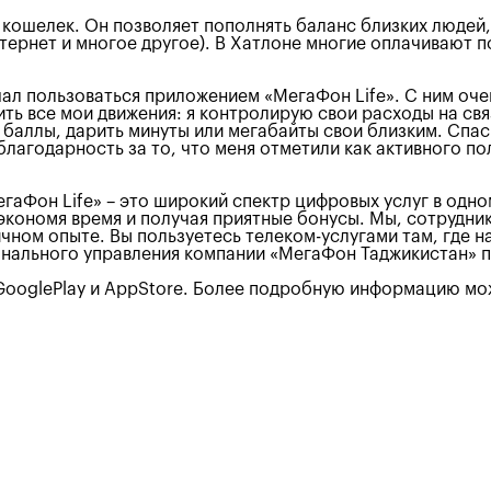
кошелек. Он позволяет пополнять баланс близких людей, 
тернет и многое другое). В Хатлоне многие оплачивают по
чал пользоваться приложением «МегаФон Life». С ним оче
ть все мои движения: я контролирую свои расходы на свя
е баллы, дарить минуты или мегабайты свои близким. Спа
благодарность за то, что меня отметили как активного по
егаФон Life» – это широкий спектр цифровых услуг в одн
 экономя время и получая приятные бонусы. Мы, сотрудн
ичном опыте. Вы пользуетесь телеком-услугами там, где на
гионального управления компании «МегаФон Таджикистан
ooglePlay и AppStore. Более подробную информацию можно