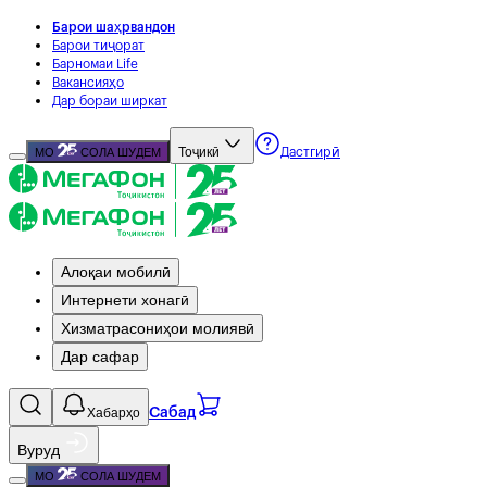
Барои шаҳрвандон
Барои тиҷорат
Барномаи Life
Вакансияҳо
Дар бораи ширкат
Тоҷикӣ
МО
СОЛА ШУДЕМ
Дастгирӣ
Алоқаи мобилӣ
Интернети хонагӣ
Хизматрасониҳои молиявӣ
Дар сафар
Хабарҳо
Сабад
Вуруд
МО
СОЛА ШУДЕМ