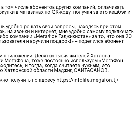
в том числе абонентов других компаний, оплачивать
купки в магазинах по QR-коду, получая за это кешбэк и
нь удобно решать свои вопросы, находясь при этом
зь, на звонки и интернет, мне удобно самому подключать
сибо компании «МегаФон Таджикистан» за то, что она 20
льзователя и вручили подарок!» – поделился абонент
ом приложении. Десятки тысяч жителей Хатлона
ики МегаФона, тоже постоянно используем «МегаФон
ходитесь, и тогда, когда считаете нужным, это
» по Хатлонской области Маджид САЙТАСАНОВ.
 получить по адресу https://infolife.megafon.tj/