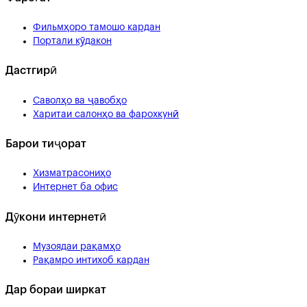
Фильмҳоро тамошо кардан
Портали кӯдакон
Дастгирӣ
Саволҳо ва ҷавобҳо
Харитаи салонҳо ва фарохкунӣ
Барои тиҷорат
Хизматрасониҳо
Интернет ба офис
Дӯкони интернетӣ
Музоядаи рақамҳо
Рақамро интихоб кардан
Дар бораи ширкат