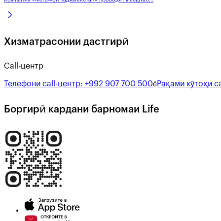
Хизматрасонии дастгирӣ
Call-центр
Телефони call-центр:
+992 907 700 500
Рақами кӯтоҳи ca
ё
Боргирӣ кардани барномаи Life