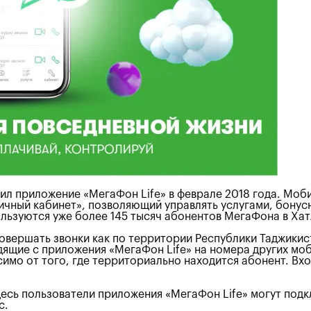
л приложение «МегаФон Life» в феврале 2018 года. Моб
Личный кабинет», позволяющий управлять услугами, бону
ьзуются уже более 145 тысяч абонентов МегаФона в Хат
овершать звонки как по территории Республики Таджикист
дящие с приложения «МегаФон Life» на номера других мо
симо от того, где территориально находится абонент. Вхо
десь пользователи приложения «МегаФон Life» могут под
с.