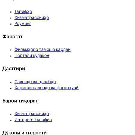
Тарифҳо
Хизматрасониҳо
Роуминг
Фароғат
Фильмҳоро тамошо кардан
Портали кӯдакон
Дастгирӣ
Саволҳо ва ҷавобҳо
Харитаи салонҳо ва фарохкунӣ
Барои тиҷорат
Хизматрасониҳо
Интернет ба офис
Дӯкони интернетӣ