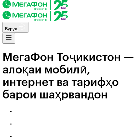
Вуруд
МегаФон Тоҷикистон —
алоқаи мобилӣ,
интернет ва тарифҳо
барои шаҳрвандон