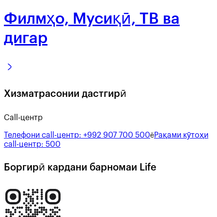
Филмҳо, Мусиқӣ, ТВ ва
дигар
Хизматрасонии дастгирӣ
Call-центр
Телефони call-центр:
+992 907 700 500
Рақами кӯтоҳи
ё
call-центр:
500
Боргирӣ кардани барномаи Life