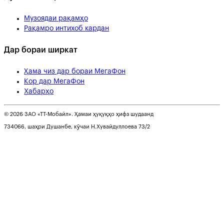
Музоядаи рақамҳо
Рақамро интихоб кардан
Дар бораи ширкат
Ҳама чиз дар бораи МегаФон
Кор дар МегаФон
Хабарҳо
© 2026 ЗАО «ТТ-Мобайл». Ҳамаи ҳуқуқҳо ҳифз шудаанд
734066, шаҳри Душанбе, кӯчаи Н.Хувайдуллоева 73/2