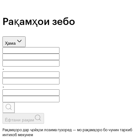
Рақамҳои зебо
Ҳама
-
-
Ёфтани рақам
Рақамҳоро дар ҷойҳои лозима гузоред — мо рақамҳоро бо чунин таркиб
интихоб мекунем