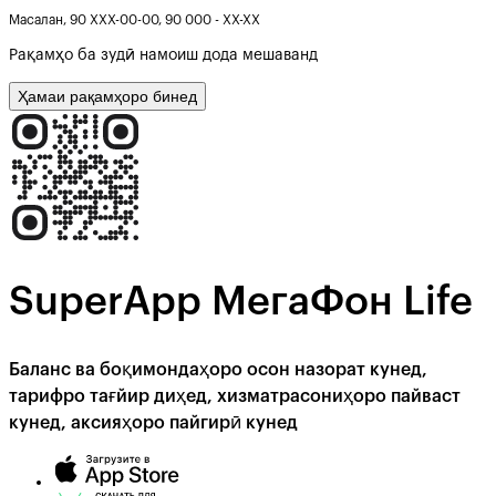
Масалан,
90 ХХХ-00-00, 90 000 - ХХ-ХХ
Рақамҳо ба зудӣ намоиш дода мешаванд
Ҳамаи рақамҳоро бинед
SuperApp МегаФон Life
Баланс ва боқимондаҳоро осон назорат кунед,
тарифро тағйир диҳед, хизматрасониҳоро пайваст
кунед, аксияҳоро пайгирӣ кунед