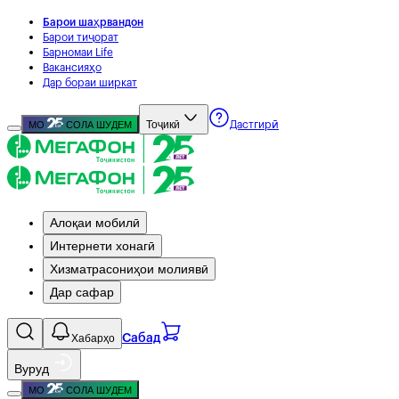
Барои шаҳрвандон
Барои тиҷорат
Барномаи Life
Вакансияҳо
Дар бораи ширкат
Тоҷикӣ
МО
СОЛА ШУДЕМ
Дастгирӣ
Алоқаи мобилӣ
Интернети хонагӣ
Хизматрасониҳои молиявӣ
Дар сафар
Хабарҳо
Сабад
Вуруд
МО
СОЛА ШУДЕМ