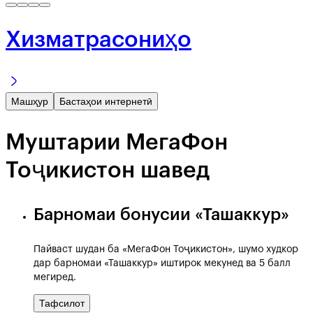
Хизматрасониҳо
Машҳур
Бастаҳои интернетӣ
Муштарии МегаФон
Тоҷикистон шавед
Барномаи бонусии «Ташаккур»
Пайваст шудан ба «МегаФон Тоҷикистон», шумо худкор
дар барномаи «Ташаккур» иштирок мекунед ва 5 балл
мегиред.
Тафсилот