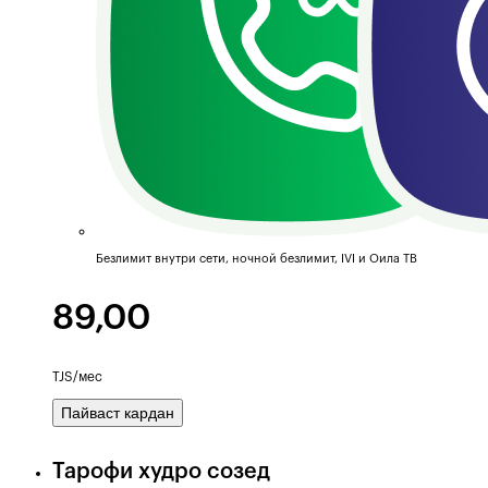
Безлимит внутри сети, ночной безлимит, IVI и Оила ТВ
89,00
TJS/мес
Пайваст кардан
Тарофи худро созед