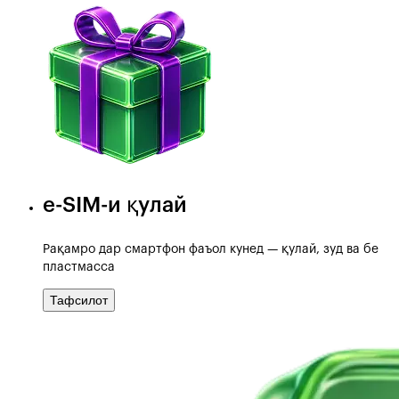
e-SIM-и қулай
Рақамро дар смартфон фаъол кунед — қулай, зуд ва бе
пластмасса
Тафсилот