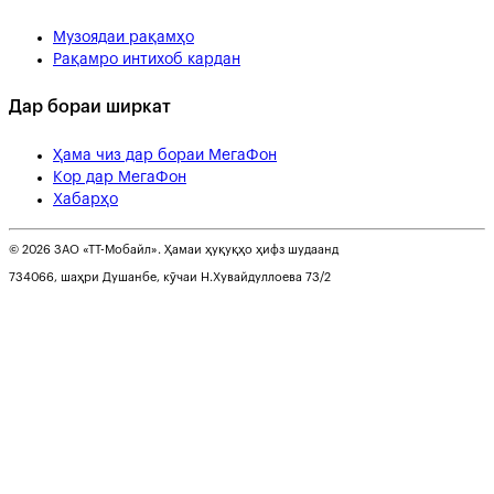
Музоядаи рақамҳо
Рақамро интихоб кардан
Дар бораи ширкат
Ҳама чиз дар бораи МегаФон
Кор дар МегаФон
Хабарҳо
© 2026 ЗАО «ТТ-Мобайл». Ҳамаи ҳуқуқҳо ҳифз шудаанд
734066, шаҳри Душанбе, кӯчаи Н.Хувайдуллоева 73/2