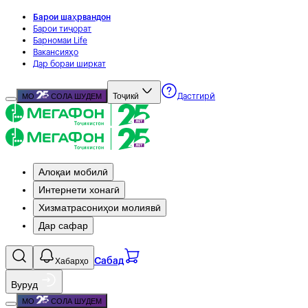
Барои шаҳрвандон
Барои тиҷорат
Барномаи Life
Вакансияҳо
Дар бораи ширкат
Тоҷикӣ
МО
СОЛА ШУДЕМ
Дастгирӣ
Алоқаи мобилӣ
Интернети хонагӣ
Хизматрасониҳои молиявӣ
Дар сафар
Хабарҳо
Сабад
Вуруд
МО
СОЛА ШУДЕМ