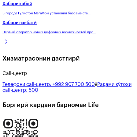
Хабари қаблӣ
В городе Гулистон МегаФон установил базовые ста...
Хабари навбатӣ
Первый оператор новых цифровых возможностей про...
Хизматрасонии дастгирӣ
Call-центр
Телефони call-центр:
+992 907 700 500
Рақами кӯтоҳи
ё
call-центр:
500
Боргирӣ кардани барномаи Life