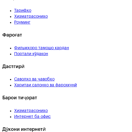
Тарифҳо
Хизматрасониҳо
Роуминг
Фароғат
Фильмҳоро тамошо кардан
Портали кӯдакон
Дастгирӣ
Саволҳо ва ҷавобҳо
Харитаи салонҳо ва фарохкунӣ
Барои тиҷорат
Хизматрасониҳо
Интернет ба офис
Дӯкони интернетӣ