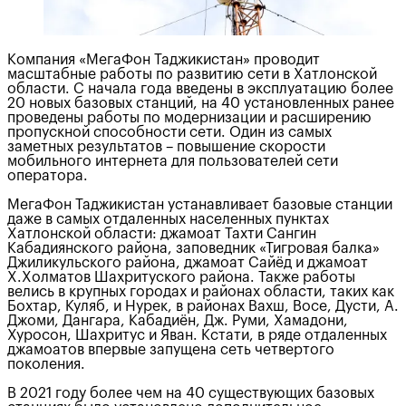
Компания «МегаФон Таджикистан» проводит
масштабные работы по развитию сети в Хатлонской
области. С начала года введены в эксплуатацию более
20 новых базовых станций, на 40 установленных ранее
проведены работы по модернизации и расширению
пропускной способности сети. Один из самых
заметных результатов – повышение скорости
мобильного интернета для пользователей сети
оператора.
МегаФон Таджикистан устанавливает базовые станции
даже в самых отдаленных населенных пунктах
Хатлонской области: джамоат Тахти Сангин
Кабадиянского района, заповедник «Тигровая балка»
Джиликульского района, джамоат Сайёд и джамоат
Х.Холматов Шахритуского района. Также работы
велись в крупных городах и районах области, таких как
Бохтар, Куляб, и Нурек, в районах Вахш, Восе, Дусти, А.
Джоми, Дангара, Кабадиён, Дж. Руми, Хамадони,
Хуросон, Шахритус и Яван. Кстати, в ряде отдаленных
джамоатов впервые запущена сеть четвертого
поколения.
В 2021 году более чем на 40 существующих базовых