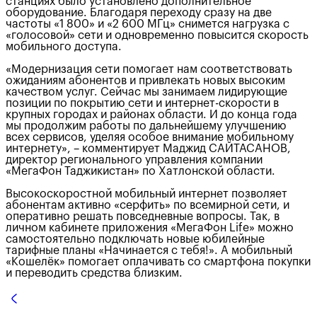
станциях было установлено дополнительное
оборудование. Благодаря переходу сразу на две
частоты «1 800» и «2 600 МГц» снимется нагрузка с
«голосовой» сети и одновременно повысится скорость
мобильного доступа.
«Модернизация сети помогает нам соответствовать
ожиданиям абонентов и привлекать новых высоким
качеством услуг. Сейчас мы занимаем лидирующие
позиции по покрытию сети и интернет-скорости в
крупных городах и районах области. И до конца года
мы продолжим работы по дальнейшему улучшению
всех сервисов, уделяя особое внимание мобильному
интернету», – комментирует Маджид САЙТАСАНОВ,
директор регионального управления компании
«МегаФон Таджикистан» по Хатлонской области.
Высокоскоростной мобильный интернет позволяет
абонентам активно «серфить» по всемирной сети, и
оперативно решать повседневные вопросы. Так, в
личном кабинете приложения «МегаФон Life» можно
самостоятельно подключать новые юбилейные
тарифные планы «Начинается с тебя!». А мобильный
«Кошелёк» помогает оплачивать со смартфона покупки
и переводить средства близким.