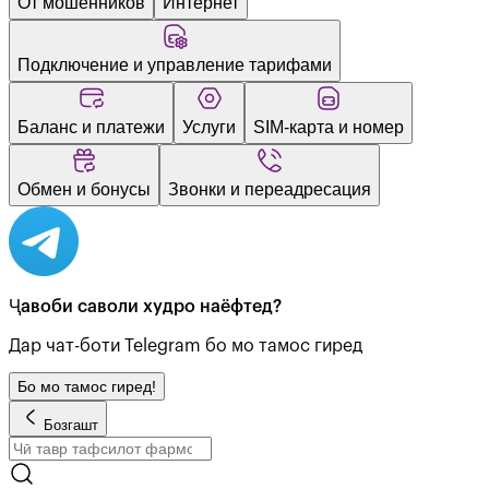
От мошенников
Интернет
Подключение и управление тарифами
Баланс и платежи
Услуги
SIM-карта и номер
Обмен и бонусы
Звонки и переадресация
Ҷавоби саволи худро наёфтед?
Дар чат-боти Telegram бо мо тамос гиред
Бо мо тамос гиред!
Бозгашт