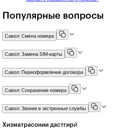
Популярные вопросы
Савол:
Смена номера
Савол:
Замена SIM-карты
Савол:
Переоформление договора
Савол:
Сохранение номера
Савол:
Звонки в экстренные службы
Хизматрасонии дастгирӣ