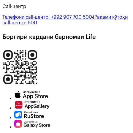
Call-центр
Телефони call-центр:
+992 907 700 500
Рақами кӯтоҳи
ё
call-центр:
500
Боргирӣ кардани барномаи Life