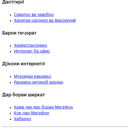
Дастгирӣ
Саволҳо ва ҷавобҳо
Харитаи салонҳо ва фарохкунӣ
Барои тиҷорат
Хизматрасониҳо
Интернет ба офис
Дӯкони интернетӣ
Музоядаи рақамҳо
Рақамро интихоб кардан
Дар бораи ширкат
Ҳама чиз дар бораи МегаФон
Кор дар МегаФон
Хабарҳо