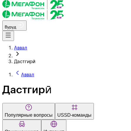
Вуруд
Аввал
Дастгирӣ
Аввал
Дастгирӣ
Популярные вопросы
USSD-команды