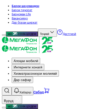
Барои шаҳрвандон
Барои тиҷорат
Барномаи Life
Вакансияҳо
Дар бораи ширкат
Тоҷикӣ
МО
СОЛА ШУДЕМ
Дастгирӣ
Алоқаи мобилӣ
Интернети хонагӣ
Хизматрасониҳои молиявӣ
Дар сафар
Хабарҳо
Сабад
Вуруд
МО
СОЛА ШУДЕМ