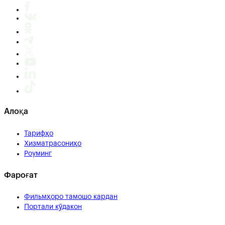
Алоқа
Тарифҳо
Хизматрасониҳо
Роуминг
Фароғат
Фильмҳоро тамошо кардан
Портали кӯдакон