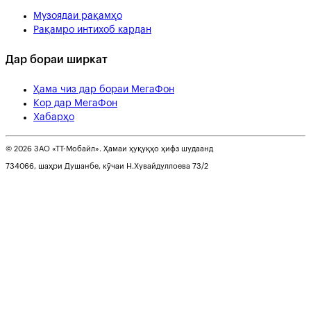
Музоядаи рақамҳо
Рақамро интихоб кардан
Дар бораи ширкат
Ҳама чиз дар бораи МегаФон
Кор дар МегаФон
Хабарҳо
© 2026 ЗАО «ТТ-Мобайл». Ҳамаи ҳуқуқҳо ҳифз шудаанд
734066, шаҳри Душанбе, кӯчаи Н.Хувайдуллоева 73/2