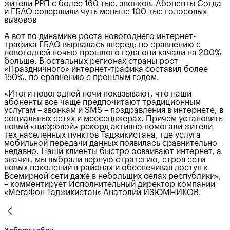
жители РРП с более 160 тыс. звонков. Абоненты Согда
и ГБАО совершили чуть меньше 100 тыс голосовых
вызовов
А вот по динамике роста новогоднего интернет-
трафика ГБАО вырвалась вперед: по сравнению с
новогодней ночью прошлого года они качали на 200%
больше. В остальных регионах страны рост
«Праздничного» интернет-трафика составил более
150%, по сравнению с прошлым годом.
«Итоги новогодней ночи показывают, что наши
абоненты все чаще предпочитают традиционным
услугам – звонкам и SMS – поздравления в интернете, в
социальных сетях и мессенджерах. Причем установить
новый «цифровой» рекорд активно помогали жители
тех населенных пунктов Таджикистана, где услуга
мобильной передачи данных появилась сравнительно
недавно. Наши клиенты быстро осваивают интернет, а
значит, мы выбрали верную стратегию, строя сети
новых поколений в районах и обеспечивая доступ к
Всемирной сети даже в небольших селах республики»,
– комментирует Исполнительный директор компании
«МегаФон Таджикистан» Анатолий ИЗЮМНИКОВ.