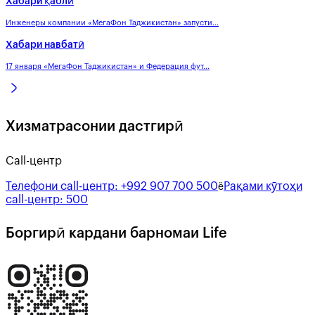
Хабари қаблӣ
Инженеры компании «МегаФон Таджикистан» запусти...
Хабари навбатӣ
17 января «МегаФон Таджикистан» и Федерация фут...
Хизматрасонии дастгирӣ
Call-центр
Телефони call-центр:
+992 907 700 500
Рақами кӯтоҳи
ё
call-центр:
500
Боргирӣ кардани барномаи Life