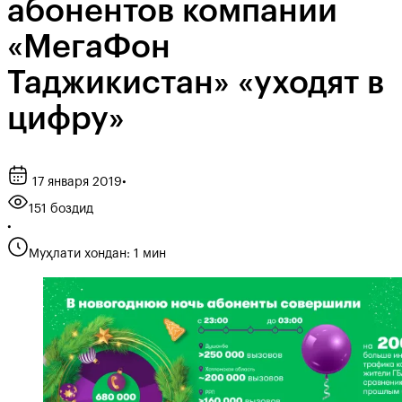
абонентов компании
«МегаФон
Таджикистан» «уходят в
цифру»
17 января 2019
•
151 боздид
•
Муҳлати хондан: 1 мин