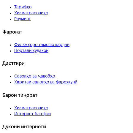
Тарифҳо
Хизматрасониҳо
Роуминг
Фароғат
Фильмҳоро тамошо кардан
Портали кӯдакон
Дастгирӣ
Саволҳо ва ҷавобҳо
Харитаи салонҳо ва фарохкунӣ
Барои тиҷорат
Хизматрасониҳо
Интернет ба офис
Дӯкони интернетӣ