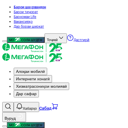
Барои шаҳрвандон
Барои тиҷорат
Барномаи Life
Вакансияҳо
Дар бораи ширкат
Тоҷикӣ
МО
СОЛА ШУДЕМ
Дастгирӣ
Алоқаи мобилӣ
Интернети хонагӣ
Хизматрасониҳои молиявӣ
Дар сафар
Хабарҳо
Сабад
Вуруд
МО
СОЛА ШУДЕМ