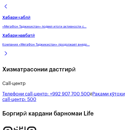
Хабари қаблӣ
«МегаФон Таджикистан» подвел итоги активности с...
Хабари навбатӣ
Компания «МегаФон Таджикистан» продолжает внедр...
Хизматрасонии дастгирӣ
Call-центр
Телефони call-центр:
+992 907 700 500
Рақами кӯтоҳи
ё
call-центр:
500
Боргирӣ кардани барномаи Life