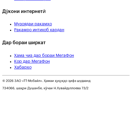
Дӯкони интернетӣ
Музоядаи рақамҳо
Рақамро интихоб кардан
Дар бораи ширкат
Ҳама чиз дар бораи МегаФон
Кор дар МегаФон
Хабарҳо
© 2026 ЗАО «ТТ-Мобайл». Ҳамаи ҳуқуқҳо ҳифз шудаанд
734066, шаҳри Душанбе, кӯчаи Н.Хувайдуллоева 73/2