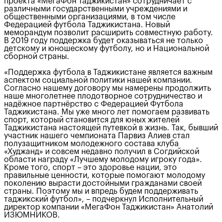
проекта «МегаФон Таджикистан» сотрудничает с
различными государственными учреждениями и
общественными организациями, в том числе
Федерацией футбола Таджикистана. Новый
меморандум позволит расширить совместную работу.
В 2019 году поддержка будет оказываться не только
детскому и юношескому футболу, но и Национальной
сборной страны.
«Поддержка футбола в Таджикистане является важным
аспектом социальной политики нашей компании.
Согласно нашему договору мы намерены продолжить
наше многолетнее плодотворное сотрудничество и
надёжное партнёрство с Федерацией Футбола
Таджикистана. Мы уже много лет помогаем развивать
спорт, который становится для юных жителей
Таджикистана настоящей путевкой в жизнь. Так, бывший
участник нашего чемпионата Парвиз Алиев стал
полузащитником молодежного состава клуба
«Худжанд» и совсем недавно получил в Согдийской
области награду «Лучшему молодому игроку года».
Кроме того, спорт – это здоровье нации, это
правильные ценности, которые помогают молодому
поколению вырасти достойными гражданами своей
страны. Поэтому мы и впредь будем поддерживать
таджикский футбол», – подчеркнул Исполнительный
директор компании «МегаФон Таджикистан» Анатолий
ИЗЮМНИКОВ.