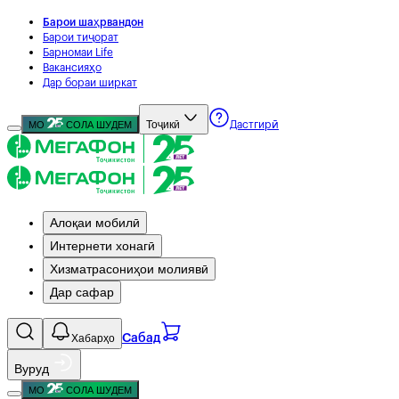
Барои шаҳрвандон
Барои тиҷорат
Барномаи Life
Вакансияҳо
Дар бораи ширкат
Тоҷикӣ
МО
СОЛА ШУДЕМ
Дастгирӣ
Алоқаи мобилӣ
Интернети хонагӣ
Хизматрасониҳои молиявӣ
Дар сафар
Хабарҳо
Сабад
Вуруд
МО
СОЛА ШУДЕМ