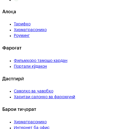
Алоқа
Тарифҳо
Хизматрасониҳо
Роуминг
Фароғат
Фильмҳоро тамошо кардан
Портали кӯдакон
Дастгирӣ
Саволҳо ва ҷавобҳо
Харитаи салонҳо ва фарохкунӣ
Барои тиҷорат
Хизматрасониҳо
Интернет ба офис