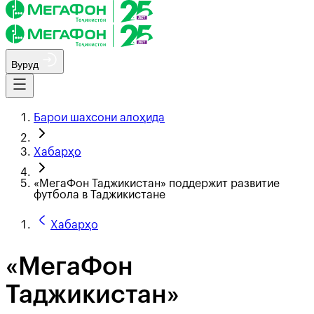
Вуруд
Барои шахсони алоҳида
Хабарҳо
«МегаФон Таджикистан» поддержит развитие
футбола в Таджикистане
Хабарҳо
«МегаФон
Таджикистан»