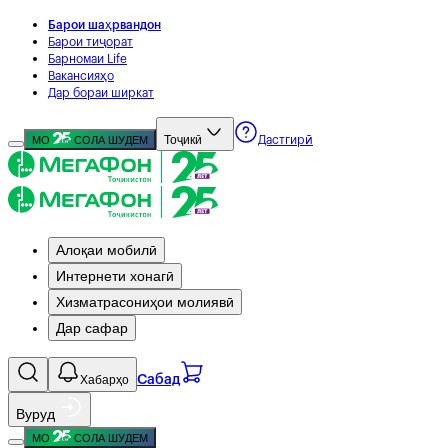
Барои шаҳрвандон
Барои тиҷорат
Барномаи Life
Вакансияҳо
Дар бораи ширкат
Тоҷикӣ
МО
СОЛА ШУДЕМ
Дастгирӣ
Алоқаи мобилӣ
Интернети хонагӣ
Хизматрасониҳои молиявӣ
Дар сафар
Хабарҳо
Сабад
Вуруд
МО
СОЛА ШУДЕМ