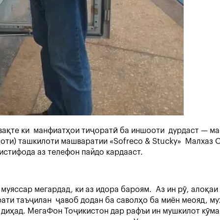
вақте ки манфиатҳои тиҷоратӣ ба иншооти дурдаст — ма
ти) ташкилоти машваратии «Sofreco & Stucky» Малхаз О
 истифода аз телефон пайдо кардааст.
ан муяссар мегардад, ки аз идора бароям. Аз ин рӯ, ало
ати таъҷилан ҷавоб додан ба саволҳо ба миён меояд, муҳи
 диҳад. МегаФон Тоҷикистон дар рафъи ин мушкилот кӯма