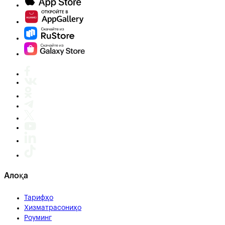
Алоқа
Тарифҳо
Хизматрасониҳо
Роуминг