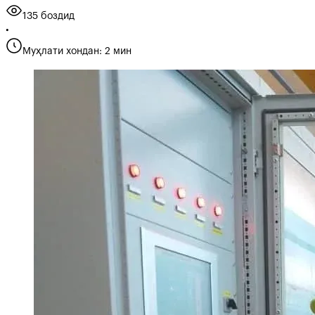
135 боздид
•
Муҳлати хондан: 2 мин