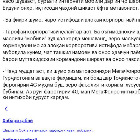
насб шудааст, суръати интернети мобилӣ дар ин ҷо шаб
Бидуни онҳо, иқтисоди ҷаҳонӣ шикаст ёфта метавонис
- Ба фикри шумо, чаро истифодаи алоқаи корпоративӣ 
- Тарофаи корпоративӣ қулайтар аст. Ба эътимоднокии 
масоили "мобилӣ" зуд ҳал карда мешаванд, зеро масъулин
кормандони мо аз алоқаи корпоративӣ истифода мебара
мубодила кунем, чат ташкил намоем ва онро ҳамчун паё
барои муттаҳидсозии кормандони ширкат ва онро тавс
- Чанд муддат аст, ки шумо хизматрасониҳои МегаФонро 
Гурҷистонам ва вақте фаҳмидам, ки бояд дар Тоҷикисто
фарогирии 4G муҳим буд, зеро фаъолияти кориам хусус
бубинам. Аз рӯи фарогирии 4G, ман МегаФонро интихоб
ки интихоби дуруст кардам.
Хабари қаблӣ
Ширкати Ookla натиҷаҳои тадқиқоти нави глобалии...