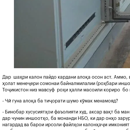
Дар шаҳри калон пайдо кардани алоқа осон аст. Аммо, 
ҳолат менеҷери сомонаи байналмилалии (роҳбари иншоо
Тоҷикистон низ мавсуф роҳи ҳалли масоили кориро бо
- Чӣ гуна алоқа ба тиҷорати шумо кӯмак менамояд?
- Бинобар хусусиятҳои фаъолияти худ, аксар вақт ба м
дар чунин иншоотҳо, ба монанди НБО, ки дар онҳо зарур
нагардад ва барои ирсоли файлҳои калонҳаҷм имконият