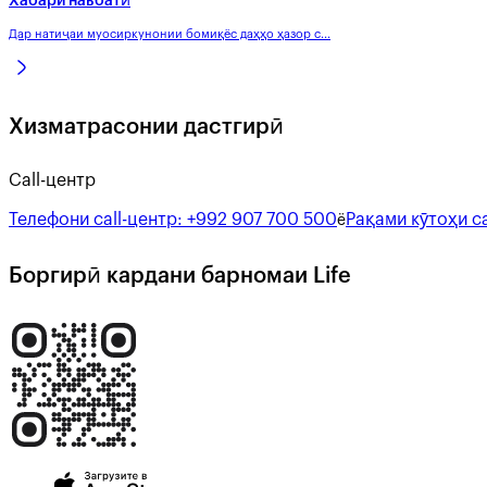
Хабари навбатӣ
Дар натиҷаи муосиркунонии бомиқёс даҳҳо ҳазор с...
Хизматрасонии дастгирӣ
Call-центр
Телефони call-центр:
+992 907 700 500
Рақами кӯтоҳи ca
ё
Боргирӣ кардани барномаи Life