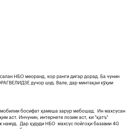
салан НБО меоранд, кор ранги дигар дорад. Ба чунин
РАГВЕЛИДЗЕ дучор шуд. Вале, дар минтақаи кӯҳии
қаи мобилии босифат ҳамеша зарур мебошад. Ин махсусан
м аст. Инчунин, интернете лозим аст, ки "қатъ"
к намуд. Дар ҳудуди НБО махсус пойгоҳи базавии 4G