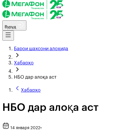
Вуруд
Барои шахсони алоҳида
Хабарҳо
НБО дар алоқа аст
Хабарҳо
НБО дар алоқа аст
14 января 2022
•