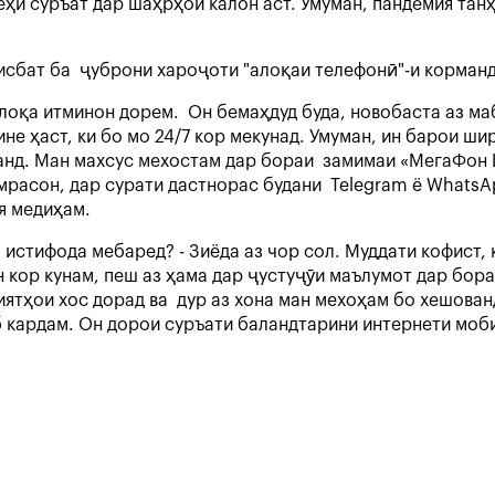
еҳи суръат дар шаҳрҳои калон аст. Умуман, пандемия тан
т.
нисбат ба ҷуброни хароҷоти "алоқаи телефонӣ"-и корма
алоқа итминон дорем. Он бемаҳдуд буда, новобаста аз ма
е ҳаст, ки бо мо 24/7 кор мекунад. Умуман, ин барои шир
нд. Ман махсус мехостам дар бораи замимаи «МегаФон L
мрасон, дар сурати дастнорас будани Telegram ё WhatsA
ия медиҳам.
истифода мебаред? - Зиёда аз чор сол. Муддати кофист, 
н кор кунам, пеш аз ҳама дар ҷустуҷӯи маълумот дар бо
иятҳои хос дорад ва дур аз хона ман мехоҳам бо хешова
 кардам. Он дорои суръати баландтарини интернети моби