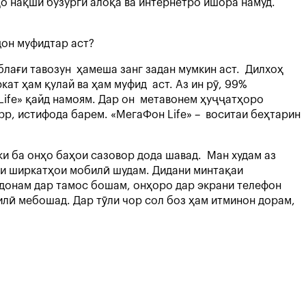
ҳо нақши бузурги алоқа ва интернетро ишора намуд.
ндон муфидтар аст?
блағи тавозун ҳамеша занг задан мумкин аст. Дилхоҳ
кат ҳам қулай ва ҳам муфид аст. Аз ин рӯ, 99%
ife» қайд намоям. Дар он метавонем ҳуҷҷатҳоро
pp, истифода барем. «МегаФон Life» – воситаи беҳтарин
ки ба онҳо баҳои сазовор дода шавад. Ман худам аз
раи ширкатҳои мобилӣ шудам. Дидани минтақаи
ндонам дар тамос бошам, онҳоро дар экрани телефон
лӣ мебошад. Дар тӯли чор сол боз ҳам итминон дорам,