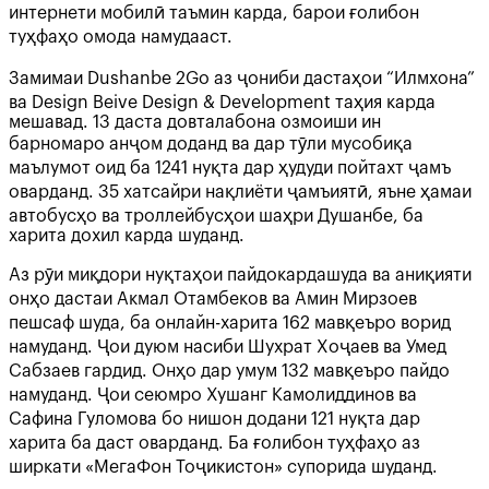
интернети мобилӣ таъмин карда, барои ғолибон
туҳфаҳо омода намудааст.
Замимаи Dushanbe 2Go аз ҷониби дастаҳои “Илмхона”
ва Design Beive Design & Development таҳия карда
мешавад. 13 даста довталабона озмоиши ин
барномаро анҷом доданд ва дар тӯли мусобиқа
маълумот оид ба 1241 нуқта дар ҳудуди пойтахт ҷамъ
оварданд. 35 хатсайри нақлиёти ҷамъиятӣ, яъне ҳамаи
автобусҳо ва троллейбусҳои шаҳри Душанбе, ба
харита дохил карда шуданд.
Аз рӯи миқдори нуқтаҳои пайдокардашуда ва аниқияти
онҳо дастаи Акмал Отамбеков ва Амин Мирзоев
пешсаф шуда, ба онлайн-харита 162 мавқеъро ворид
намуданд. Ҷои дуюм насиби Шухрат Хоҷаев ва Умед
Сабзаев гардид. Онҳо дар умум 132 мавқеъро пайдо
намуданд. Ҷои сеюмро Хушанг Камолиддинов ва
Сафина Гуломова бо нишон додани 121 нуқта дар
харита ба даст оварданд. Ба ғолибон туҳфаҳо аз
ширкати «МегаФон Тоҷикистон» супорида шуданд.