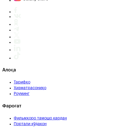
Алоқа
Тарифҳо
Хизматрасониҳо
Роуминг
Фароғат
Фильмҳоро тамошо кардан
Портали кӯдакон