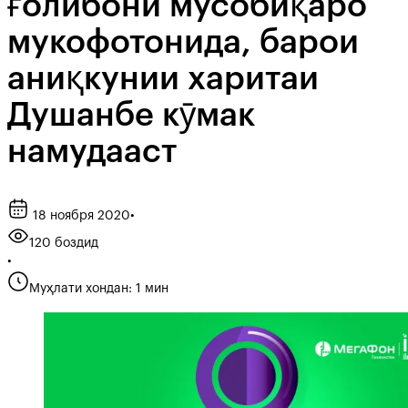
ғолибони мусобиқаро
мукофотонида, барои
аниқкунии харитаи
Душанбе кӯмак
намудааст
18 ноября 2020
•
120 боздид
•
Муҳлати хондан: 1 мин