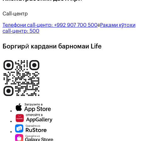
Call-центр
Телефони call-центр:
+992 907 700 500
Рақами кӯтоҳи
ё
call-центр:
500
Боргирӣ кардани барномаи Life