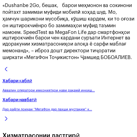
«Dushanbe 2Go, бешак, барои меҳмонон ва сокинони
пойтахт замимаи муфиди мобилӣ хоҳад шуд. Мо,
ҳамчун шарикони мусобиқа, кӯшиш кардем, ки то оғози
он иштирокчиёнро бо замимаҳои муфид таъмин
намоем. SpeedTest ва MegaFon Life дар смартфонҳои
иштирокчиён барои чен кардани суръати Интернет ва
идоракунии хизматрасониҳои алоқа ё сарфи маблағ
мемонанд», – иброз дошт директори тиҷоратии
ширкати «МегаФон Тоҷикистон» Ҷамшед БОБОАЛИЕВ.
Хабари қаблӣ
Аввалин оператори имкониятҳои нави рақамӣ инкиш...
Хабари навбатӣ
Дар рафти лоиҳаи “МегаФон дар пахши мустақим” к...
Хизматрасонии дастгирӣ