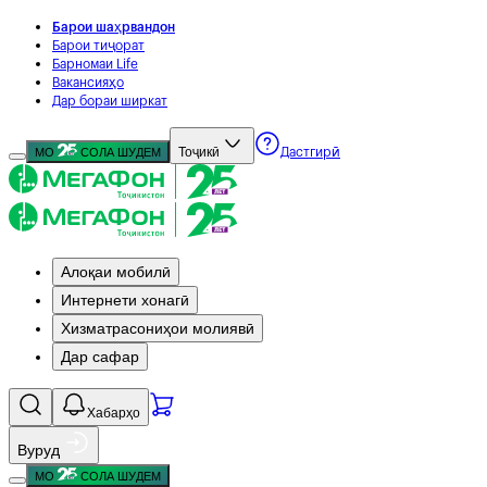
Барои шаҳрвандон
Барои тиҷорат
Барномаи Life
Вакансияҳо
Дар бораи ширкат
Тоҷикӣ
МО
СОЛА ШУДЕМ
Дастгирӣ
Алоқаи мобилӣ
Интернети хонагӣ
Хизматрасониҳои молиявӣ
Дар сафар
Хабарҳо
Вуруд
МО
СОЛА ШУДЕМ