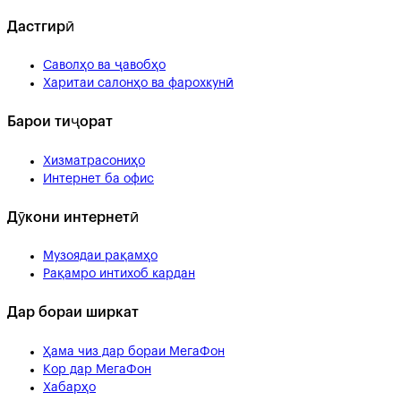
Дастгирӣ
Саволҳо ва ҷавобҳо
Харитаи салонҳо ва фарохкунӣ
Барои тиҷорат
Хизматрасониҳо
Интернет ба офис
Дӯкони интернетӣ
Музоядаи рақамҳо
Рақамро интихоб кардан
Дар бораи ширкат
Ҳама чиз дар бораи МегаФон
Кор дар МегаФон
Хабарҳо