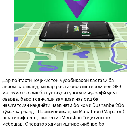
Дар пойтахти Тоҷикистон мусобиқаҳои даставӣ ба
анҷом расиданд, ки дар рафти онҳо иштирокчиён GPS-
маълумотро оид ба нуқтаҳои гуногуни ҷуғрофӣ ҷамъ
оварда, барои санҷиши замимаи нав оид ба
навигатсияи нақлиёти ҷамъиятӣ бо номи Dushanbe 2Go
кӯмак карданд. Шарики лоиҳае, ки Mapathon (Mapaton)
ном гирифтааст, ширкати «МегаФон Тоҷикистон»
мебошад. Оператор ҳамаи иштирокчиёнро бо