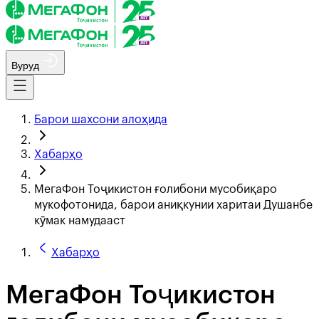
Вуруд
Барои шахсони алоҳида
Хабарҳо
МегаФон Тоҷикистон ғолибони мусобиқаро
мукофотонида, барои аниқкунии харитаи Душанбе
кӯмак намудааст
Хабарҳо
МегаФон Тоҷикистон