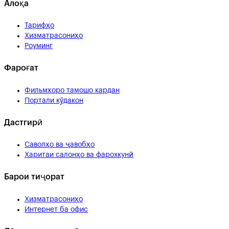
Алоқа
Тарифҳо
Хизматрасониҳо
Роуминг
Фароғат
Фильмҳоро тамошо кардан
Портали кӯдакон
Дастгирӣ
Саволҳо ва ҷавобҳо
Харитаи салонҳо ва фарохкунӣ
Барои тиҷорат
Хизматрасониҳо
Интернет ба офис