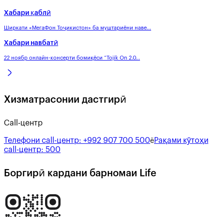
Хабари қаблӣ
Ширкати «МегаФон Тоҷикистон» ба муштариёни наве...
Хабари навбатӣ
22 ноябр онлайн-консерти бомиқёси “Tojik On 2.0...
Хизматрасонии дастгирӣ
Call-центр
Телефони call-центр:
+992 907 700 500
Рақами кӯтоҳи
ё
call-центр:
500
Боргирӣ кардани барномаи Life