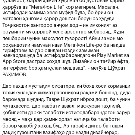
қулай аст, барои ҳамин худи ман бо дӯстонам қариб
ҳаррӯза аз “МегаФон Life” кор мегирем. Масалан,
истифодаи замима хеле муфид буда, бо ёрии он
метавон ҳангоми қарор доштан берун аз ҳудуди
Тоҷикистон зангҳоро анҷом дод – ин имконият аз
роуминги муқаррарӣ хеле арзонтар мебарояд. Худи
пешбарии чунин маҳсулот гуворост! Айни замон мо
роҳандозии намунаи нави МегаФон Life-ро ба нақша
гирифтаем ва дар ояндаи наздик замимаи
навкардашуда ба истифодабарандагони Play Market ва
App Store дастрас хоҳад шуд. Дизайни он тағйир ёфта,
интерфейс боз ҳам қулай мешавад”, - мегӯяд Шӯҳрат
РАҲИМОВ.
Дар пахши мустақим сифатҳое, ки бояд хоси корманди
таҳиякунандаи хизматрасониҳои рақамӣ бошанд, дида
баромада шуданд. Тавре Шӯҳрат иброз дошт, ба чунин
мутахассис, дар навбати аввал, мафкураи таҳлилӣ,
қобилияти дарки талаботи истифодабарандагон зарур
меояд – маҳз дар ҳамин ҳолат натиҷа ба талаботи
бозор ҷавобгӯ хоҳад буд. Аз тарафи дигар ба таври
дақиқ гузоштани вазифаҳо дар назди дизайнерҳо,