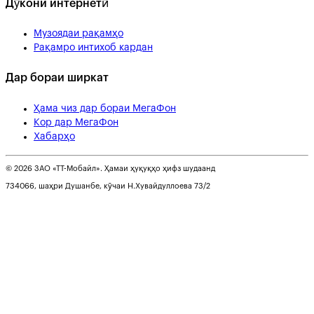
Дӯкони интернетӣ
Музоядаи рақамҳо
Рақамро интихоб кардан
Дар бораи ширкат
Ҳама чиз дар бораи МегаФон
Кор дар МегаФон
Хабарҳо
© 2026 ЗАО «ТТ-Мобайл». Ҳамаи ҳуқуқҳо ҳифз шудаанд
734066, шаҳри Душанбе, кӯчаи Н.Хувайдуллоева 73/2