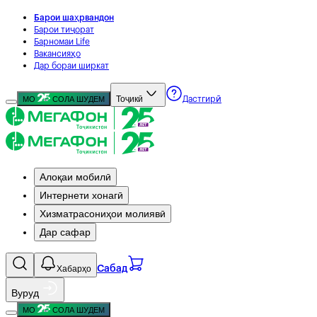
Барои шаҳрвандон
Барои тиҷорат
Барномаи Life
Вакансияҳо
Дар бораи ширкат
Тоҷикӣ
МО
СОЛА ШУДЕМ
Дастгирӣ
Алоқаи мобилӣ
Интернети хонагӣ
Хизматрасониҳои молиявӣ
Дар сафар
Хабарҳо
Сабад
Вуруд
МО
СОЛА ШУДЕМ