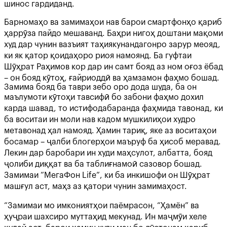
шинос гардиданд.
Барномаҳо ва замимаҳои нав барои смартфонҳо қариб
ҳаррӯза пайдо мешаванд. Баҳри нигоҳ доштани мақоми
худ дар чунин вазъият таҳиякунандагонро зарур меояд,
ки як қатор қоидаҳоро риоя намоянд. Ба гуфтаи
Шӯҳрат Раҳимов кор дар ин самт бояд аз ном оғоз ёбад
– он бояд кӯтоҳ, ғайриоддӣ ва ҳамзамон фаҳмо бошад.
Замима бояд ба таври зебо оро дода шуда, ба он
маълумоти кӯтоҳи тавсифӣ бо забони фаҳмо дохил
карда шавад, то истифодабаранда фаҳмида тавонад, ки
ба воситаи ин моли нав кадом мушкилиҳои худро
метавонад ҳал намояд. Ҳамин тариқ, яке аз воситаҳои
босамар – ҷалби блогерҳои маъруф ба ҳисоб меравад.
Лекин дар баробари ин худи маҳсулот, албатта, бояд
ҷолиби диққат ва ба таблиғнамоӣ сазовор бошад.
Замимаи “МегаФон Life”, ки ба инкишофи он Шӯҳрат
машғул аст, маҳз аз қатори чунин замимаҳост.
“Замимаи мо имкониятҳои паёмрасон, “Ҳамён” ва
ҳуҷраи шахсиро муттаҳид мекунад. Ин маҷмӯи хеле