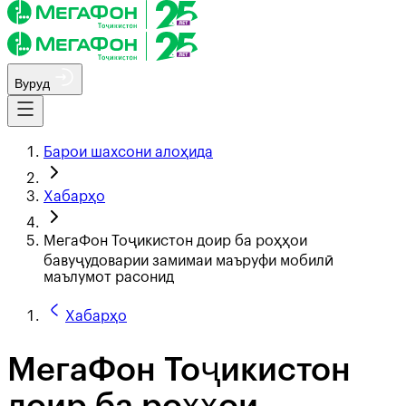
Вуруд
Барои шахсони алоҳида
Хабарҳо
МегаФон Тоҷикистон доир ба роҳҳои
бавуҷудоварии замимаи маъруфи мобилӣ
маълумот расонид
Хабарҳо
МегаФон Тоҷикистон