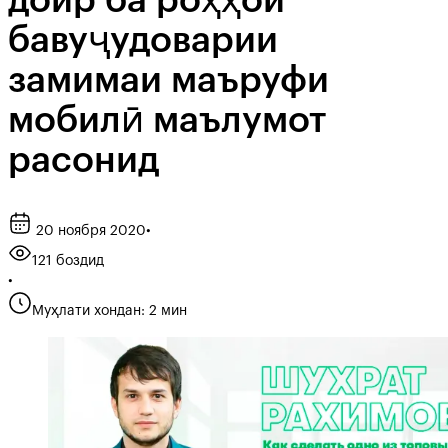
доир ба роҳҳои
бавуҷудоварии
замимаи маъруфи
мобилӣ маълумот
расонид
20 ноября 2020
•
121 боздид
•
Муҳлати хондан: 2 мин