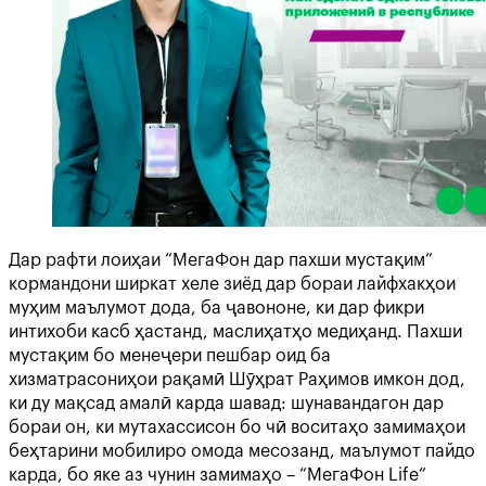
Дар рафти лоиҳаи “МегаФон дар пахши мустақим”
кормандони ширкат хеле зиёд дар бораи лайфхакҳои
муҳим маълумот дода, ба ҷавононе, ки дар фикри
интихоби касб ҳастанд, маслиҳатҳо медиҳанд. Пахши
мустақим бо менеҷери пешбар оид ба
хизматрасониҳои рақамӣ Шӯҳрат Раҳимов имкон дод,
ки ду мақсад амалӣ карда шавад: шунавандагон дар
бораи он, ки мутахассисон бо чӣ воситаҳо замимаҳои
беҳтарини мобилиро омода месозанд, маълумот пайдо
карда, бо яке аз чунин замимаҳо – “МегаФон Life”