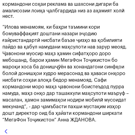
кормандони соҳаи реклама ва шахсони дигари ба
амалисозии лоиҳа ҷалбгардида низ аз аҳамият холӣ
нест.
“Илова менамоям, ки баҳри таъмини кори
бомуваффақият доштани назари эҷодию
ғайристандартӣ нисбати баъзе ҷизҳо ва қобилияти
пайдо ва қабул намудани маҳсулоти нав зарур меояд.
Ҷавонони муосир маҳз ҳамин сифатҳоро доро
мебошанд, барои ҳамин МегаФон Тоҷикистон бо
мароқи хоса ба донишҷӯён ва хонандагони синфҳои
болоӣ донишҳои худро мерасонад ва ҳаваси онҳоро
нисбати соҳаи алоқа бедор менамояд. Сафи
кормандони моро маҳз ҷавонони боистеъдод пурра
намуда, маҳз онҳо дар ташаккули маҳсулоти маъруф –
масалан, ҳамон замимаҳои нодири мобилӣ мусоидат
мекунанд”, - дар ҷамъбасти пахши мустақим изҳор
дошт директор оид ба ҳайати кормандони ширкати
“МегаФон Тоҷикистон” Анна ЖДАНОВА.