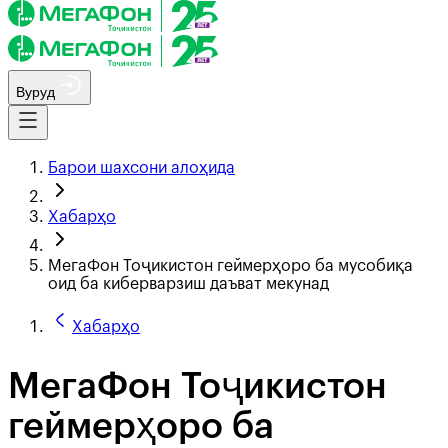
Вуруд
Барои шахсони алоҳида
Хабарҳо
МегаФон Тоҷикистон геймерҳоро ба мусобиқа
оид ба киберварзиш даъват мекунад
Хабарҳо
МегаФон Тоҷикистон
геймерҳоро ба