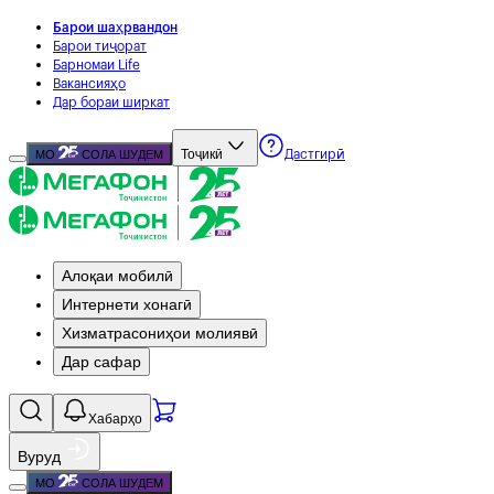
Барои шаҳрвандон
Барои тиҷорат
Барномаи Life
Вакансияҳо
Дар бораи ширкат
Тоҷикӣ
МО
СОЛА ШУДЕМ
Дастгирӣ
Алоқаи мобилӣ
Интернети хонагӣ
Хизматрасониҳои молиявӣ
Дар сафар
Хабарҳо
Вуруд
МО
СОЛА ШУДЕМ