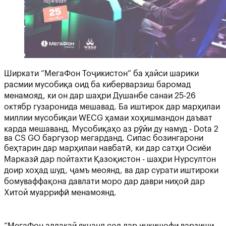
Ширкати “МегаФон Тоҷикистон” ба ҳайси шарики
расмии мусобиқа оид ба киберварзиш баромад
менамояд, ки он дар шаҳри Душанбе санаи 25-26
октябр гузаронида мешавад. Ба иштирок дар марҳилаи
миллии мусобиқаи WECG ҳамаи хоҳишмандон даъват
карда мешаванд. Мусобиқаҳо аз рӯйи ду намуд - Dota 2
ва CS GO баргузор мегарданд. Сипас бозингарони
беҳтарин дар марҳилаи навбатӣ, ки дар сатҳи Осиёи
Марказӣ дар пойтахти Қазоқистон - шаҳри Нурсултон
доир хоҳад шуд, ҷамъ меоянд, ва дар сурати иштироки
бомуваффақона давлати моро дар даври ниҳоӣ дар
Хитой муаррифӣ менамоянд.
“МегаФон аллакай якчанд сол дар инкишофи варзиши