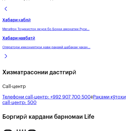
Хабари қаблӣ
МегаФон Тоҷикистон якҷоя бо Бонки амонатии Руси...
Хабари навбатӣ
Оператори имкониятҳои нави рақамӣ шабакаи чакан...
Хизматрасонии дастгирӣ
Call-центр
Телефони call-центр:
+992 907 700 500
Рақами кӯтоҳи
ё
call-центр:
500
Боргирӣ кардани барномаи Life