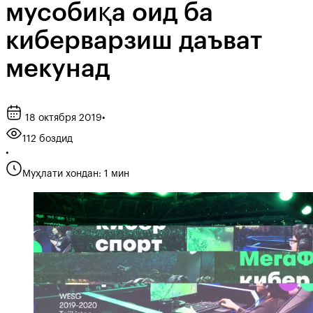
мусобиқа оид ба
киберварзиш даъват
мекунад
18 октября 2019
•
112 боздид
•
Муҳлати хондан: 1 мин