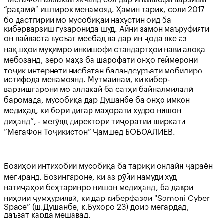
“рақамӣ” иштирок менамояд. Ҳамин тариқ, соли 2017
бо дастгирии мо мусобиқаи нахустин оид ба
киберварзиш гузаронида шуд. Айни замон маъруфияти
он пайваста вусъат меёбад ва дар ин ҷода яке аз
нақшҳои муқимро инкишофи стандартҳои нави алоқа
мебозанд, зеро маҳз ба шарофати онҳо геймерони
тоҷик интернети нисбатан баландсуръати мобилиро
истифода менамоянд. Мутмаинам, ки кибер-
варзишгарони мо аллакай ба сатҳи байналмилалӣ
баромада, мусобиқа дар Душанбе ба онҳо имкон
медиҳад, ки бори дигар маҳорати худро нишон
диҳанд”, - мегӯяд директори тиҷоратии ширкати
“МегаФон Тоҷикистон” Ҷамшед БОБОАЛИЕВ.
Бозиҳои интихобии мусобиқа ба тариқи онлайн ҷараён
мегиранд. Бозингароне, ки аз рӯйи намуди худ
натиҷаҳои беҳтаринро нишон медиҳанд, ба даври
ниҳоии ҷумҳуриявӣ, ки дар киберфазои "Somoni Cyber
Space” (ш.Душанбе, к.Бухоро 23) доир мегардад,
даъват карда мешавад.