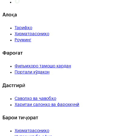
Алоқа
Тарифҳо
Хизматрасониҳо
Роуминг
Фароғат
Фильмҳоро тамошо кардан
Портали кӯдакон
Дастгирӣ
Саволҳо ва ҷавобҳо
Харитаи салонҳо ва фарохкунӣ
Барои тиҷорат
Хизматрасониҳо