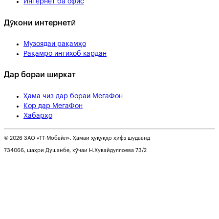
Интернет ба офис
Дӯкони интернетӣ
Музоядаи рақамҳо
Рақамро интихоб кардан
Дар бораи ширкат
Ҳама чиз дар бораи МегаФон
Кор дар МегаФон
Хабарҳо
© 2026 ЗАО «ТТ-Мобайл». Ҳамаи ҳуқуқҳо ҳифз шудаанд
734066, шаҳри Душанбе, кӯчаи Н.Хувайдуллоева 73/2