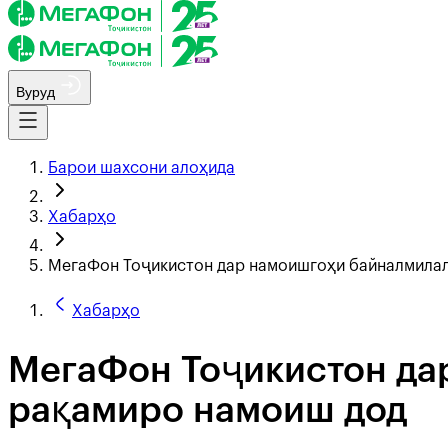
Вуруд
Барои шахсони алоҳида
Хабарҳо
МегаФон Тоҷикистон дар намоишгоҳи байналмила
Хабарҳо
МегаФон Тоҷикистон да
рақамиро намоиш дод