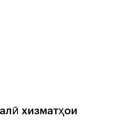
алӣ хизматҳои