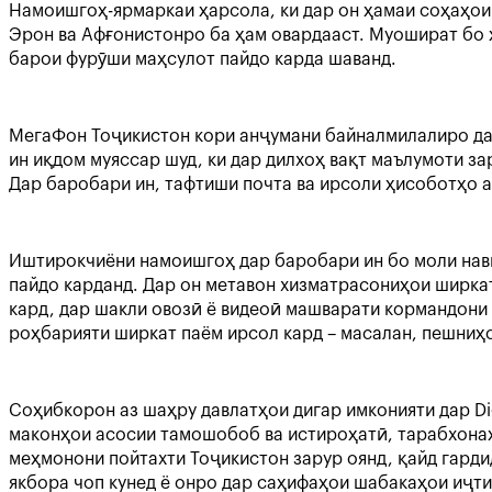
Намоишгоҳ-ярмаркаи ҳарсола, ки дар он ҳамаи соҳаҳои 
Эрон ва Афғонистонро ба ҳам овардааст. Муошират бо 
барои фурӯши маҳсулот пайдо карда шаванд.
МегаФон Тоҷикистон кори анҷумани байналмилалиро дас
ин иқдом муяссар шуд, ки дар дилхоҳ вақт маълумоти з
Дар баробари ин, тафтиши почта ва ирсоли ҳисоботҳо а
Иштирокчиёни намоишгоҳ дар баробари ин бо моли нави
пайдо карданд. Дар он метавон хизматрасониҳои ширка
кард, дар шакли овозӣ ё видеоӣ машварати кормандони 
роҳбарияти ширкат паём ирсол кард – масалан, пешниҳо
Соҳибкорон аз шаҳру давлатҳои дигар имконияти дар Di
маконҳои асосии тамошобоб ва истироҳатӣ, тарабхонаҳ
меҳмонони пойтахти Тоҷикистон зарур оянд, қайд гардид
якбора чоп кунед ё онро дар саҳифаҳои шабакаҳои иҷти