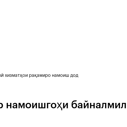
лӣ хизматҳои рақамиро намоиш дод
р намоишгоҳи байналмил