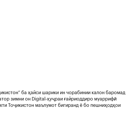
икистон” ба ҳайси шарики ин чорабинии калон баромад
ратор зимни он Digital-ҳуҷраи ғайриоддиро муаррифӣ
ахти Тоҷикистон маълумот бигиранд ё бо пешниҳодҳои