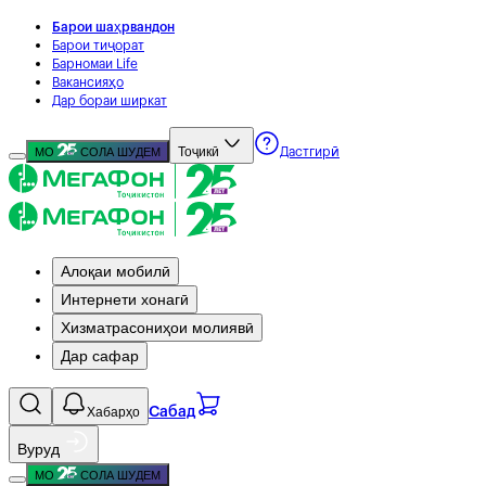
Барои шаҳрвандон
Барои тиҷорат
Барномаи Life
Вакансияҳо
Дар бораи ширкат
Тоҷикӣ
МО
СОЛА ШУДЕМ
Дастгирӣ
Алоқаи мобилӣ
Интернети хонагӣ
Хизматрасониҳои молиявӣ
Дар сафар
Хабарҳо
Сабад
Вуруд
МО
СОЛА ШУДЕМ