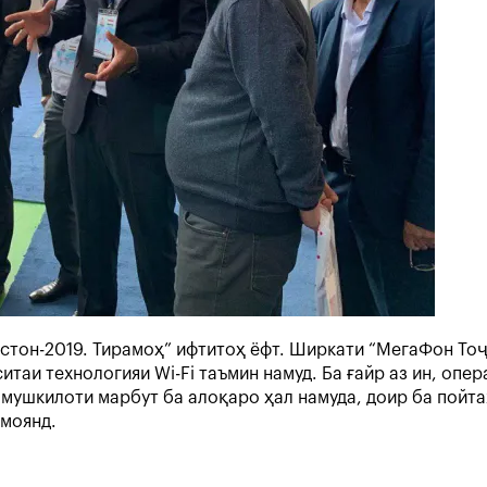
тон-2019. Тирамоҳ” ифтитоҳ ёфт. Ширкати “МегаФон Тоҷ
таи технологияи Wi-Fi таъмин намуд. Ба ғайр аз ин, опе
 мушкилоти марбут ба алоқаро ҳал намуда, доир ба пойт
моянд.