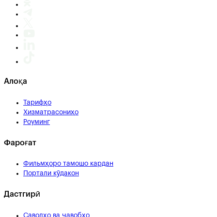
Алоқа
Тарифҳо
Хизматрасониҳо
Роуминг
Фароғат
Фильмҳоро тамошо кардан
Портали кӯдакон
Дастгирӣ
Саволҳо ва ҷавобҳо