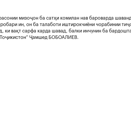
асонии мизоҷон ба сатҳи комилан нав бароварда шаванд. 
аробари ин, он ба талаботи иштирокчиёни чорабинии ти
д, ки вақт сарфа карда шавад, балки инчунин ба бардош
н Тоҷикистон” Ҷамшед БОБОАЛИЕВ.