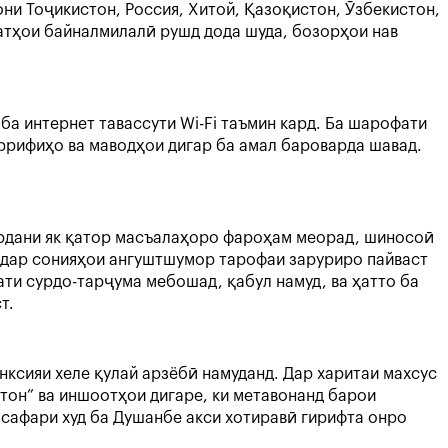
ни Тоҷикистон, Россия, Хитой, Қазоқистон, Ӯзбекистон,
атҳои байналмилалӣ рушд дода шуда, бозорҳои нав
а интернет тавассути Wi-Fi таъмин кард. Ба шарофати
аррифиҳо ва маводҳои дигар ба амал бароварда шавад.
кардани як қатор масъалаҳоро фароҳам меорад, шиносоӣ
 дар сонияҳои ангуштшумор тарофаи заруриро пайваст
ти сурдо-тарҷума мебошад, қабул намуд, ва ҳатто ба
т.
нксияи хеле қулай арзёбӣ намуданд. Дар харитаи махсус
он” ва иншоотҳои дигаре, ки метавонанд барои
и сафари худ ба Душанбе акси хотиравӣ гирифта онро