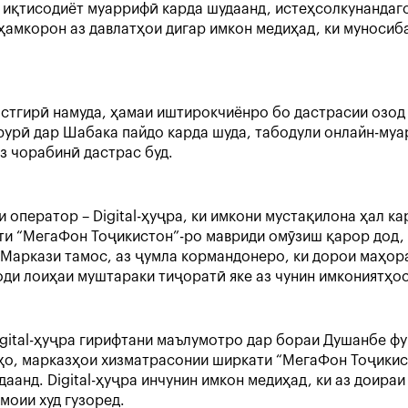
иқтисодиёт муаррифӣ карда шудаанд, истеҳсолкунандаго
ҳамкорон аз давлатҳои дигар имкон медиҳад, ки муносиб
тгирӣ намуда, ҳамаи иштирокчиёнро бо дастрасии озод б
арурӣ дар Шабака пайдо карда шуда, табодули онлайн-му
з чорабинӣ дастрас буд.
 оператор – Digital-ҳуҷра, ки имкони мустақилона ҳал 
ти “МегаФон Тоҷикистон”-ро мавриди омӯзиш қарор дод,
Маркази тамос, аз ҷумла кормандонеро, ки дорои маҳора
ди лоиҳаи муштараки тиҷоратӣ яке аз чунин имкониятҳос
gital-ҳуҷра гирифтани маълумотро дар бораи Душанбе фу
о, марказҳои хизматрасонии ширкати “МегаФон Тоҷикист
аанд. Digital-ҳуҷра инчунин имкон медиҳад, ки аз доира
моии худ гузоред.