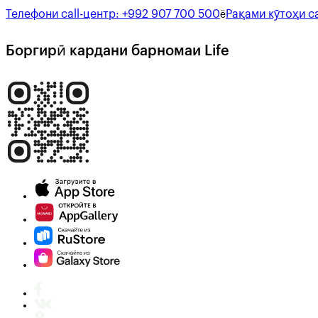
Телефони call-центр:
+992 907 700 500
Рақами кӯтоҳи ca
ё
Боргирӣ кардани барномаи Life