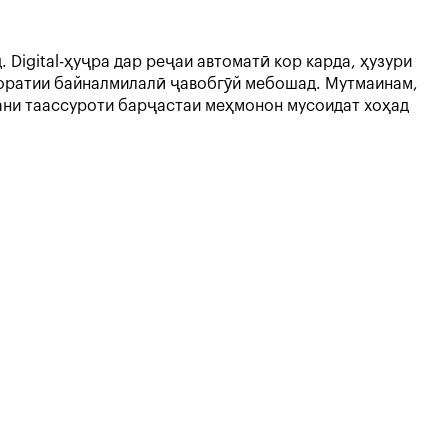
Digital-ҳуҷра дар реҷаи автоматӣ кор карда, ҳузури
ҷоратии байналмилалӣ ҷавобгӯй мебошад. Мутмаинам,
тани таассуроти барҷастаи меҳмонон мусоидат хоҳад