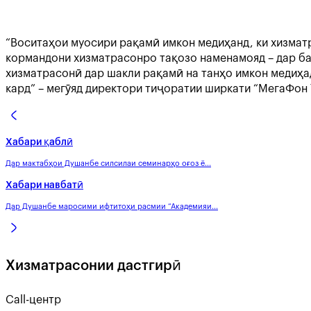
“Воситаҳои муосири рақамӣ имкон медиҳанд, ки хизматр
кормандони хизматрасонро тақозо наменамояд – дар б
хизматрасонӣ дар шакли рақамӣ на танҳо имкон медиҳа
кард” – мегӯяд директори тиҷоратии ширкати “МегаФо
Хабари қаблӣ
Дар мактабҳои Душанбе силсилаи семинарҳо оғоз ё...
Хабари навбатӣ
Дар Душанбе маросими ифтитоҳи расмии “Академияи...
Хизматрасонии дастгирӣ
Call-центр