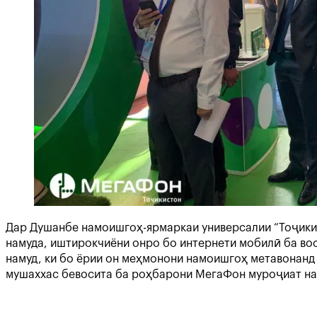
Дар Душанбе намоишгоҳ-ярмаркаи универсалии “Тоҷикис
намуда, иштирокчиёни онро бо интернети мобилӣ ба воси
намуд, ки бо ёрии он меҳмонони намоишгоҳ метавонанд
мушаххас бевосита ба роҳбарони МегаФон муроҷиат на