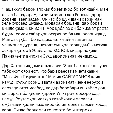
“Ташаккур барои алоқаи боэътимод бо волидайн! Ман
аввал ба падарам, ки айни замон дар Россия қарор
доранд, занг задам. Он кас бо шунидани овози ман
хеле хурсанд шуданд. Модарам бошанд, дар бораи
қишлоқамон, ки ман 11 моҳ қабл аз он ба хизмат рафта
будам, ҳамаи хабарҳои охиринро ба ман расониданд.
Ман аз суҳбат бо наздиконе, ки айни замон аз
чашмонам дуранд, ниҳоят хушҳол гардидам”, - мегӯяд
аскари қаторӣ Убайдулло ХОЛОВ, ки дар ноҳияи
Панҷакенти вилояти Суғд адои хизмат менамояд.
Дар Хатлон иқдоми анъанавии “Занг ба хона” бо чунин
табрикот оғоз ёфт: Роҳбари раёсати минтақавии
“МегаФон Тоҷикистон” Маҷид САЙТАСАНОВ қайд
намуд, сулҳу осоиши ватан аз хизматчиёни нерӯҳои
сарҳадӣ оғоз меёбад, ва дар баробари ин хабар дод,
ки ширкат ба қисми ҳарбии Wi-Fi-роутерҳоро ҳадя
намуд. Роутерҳои мазкур китобхонаи маркази
омӯзишии қисми низомиро бо интернет таъмин хоҳад
кард. Сипас барномаи консертӣ бо иштироки