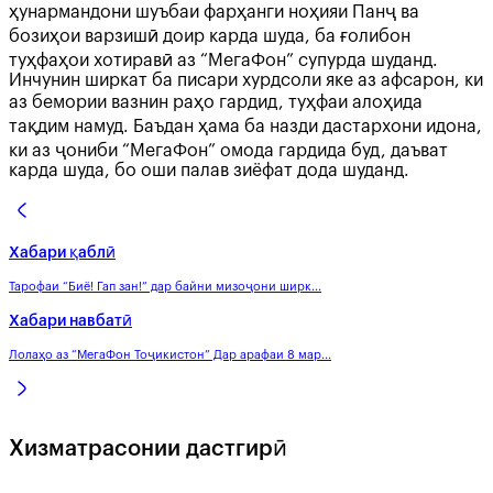
ҳунармандони шуъбаи фарҳанги ноҳияи Панҷ ва
бозиҳои варзишӣ доир карда шуда, ба ғолибон
туҳфаҳои хотиравӣ аз “МегаФон” супурда шуданд.
Инчунин ширкат ба писари хурдсоли яке аз афсарон, ки
аз бемории вазнин раҳо гардид, туҳфаи алоҳида
тақдим намуд. Баъдан ҳама ба назди дастархони идона,
ки аз ҷониби “МегаФон” омода гардида буд, даъват
карда шуда, бо оши палав зиёфат дода шуданд.
Хабари қаблӣ
Тарофаи “Биё! Гап зан!” дар байни мизоҷони ширк...
Хабари навбатӣ
Лолаҳо аз “МегаФон Тоҷикистон” Дар арафаи 8 мар...
Хизматрасонии дастгирӣ