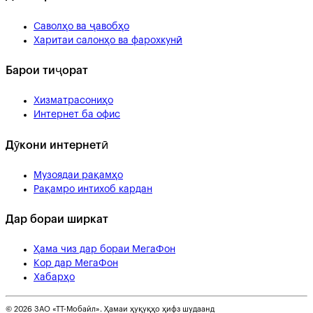
Саволҳо ва ҷавобҳо
Харитаи салонҳо ва фарохкунӣ
Барои тиҷорат
Хизматрасониҳо
Интернет ба офис
Дӯкони интернетӣ
Музоядаи рақамҳо
Рақамро интихоб кардан
Дар бораи ширкат
Ҳама чиз дар бораи МегаФон
Кор дар МегаФон
Хабарҳо
© 2026 ЗАО «ТТ-Мобайл». Ҳамаи ҳуқуқҳо ҳифз шудаанд