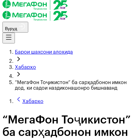
Вуруд
Барои шахсони алоҳида
Хабарҳо
“МегаФон Тоҷикистон” ба сарҳадбонон имкон
дод, ки садои наздиконашонро бишнаванд
Хабарҳо
“МегаФон Тоҷикистон”
ба сарҳадбонон имкон