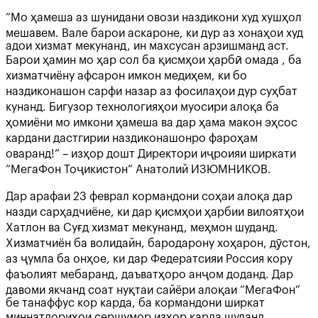
“Мо ҳамеша аз шунидани овози наздикони худ хушҳол
мешавем. Вале барои аскароне, ки дур аз хонаҳои худ
адои хизмат мекунанд, ин махсусан арзишманд аст.
Барои ҳамин мо ҳар сол ба қисмҳои ҳарбӣ омада , ба
хизматчиёну афсарон имкон медиҳем, ки бо
наздиконашон сарфи назар аз фосилаҳои дур суҳбат
кунанд. Бигузор технологияҳои муосири алоқа ба
ҳомиёни мо имкони ҳамеша ва дар ҳама макон эҳсос
кардани дастгирии наздиконашонро фароҳам
оваранд!” – изҳор дошт Директори иҷроияи ширкати
“МегаФон Тоҷикистон” Анатолий ИЗЮМНИКОВ.
Дар арафаи 23 феврал кормандони соҳаи алоқа дар
назди сарҳадчиёне, ки дар қисмҳои ҳарбии вилоятҳои
Хатлон ва Суғд хизмат мекунанд, меҳмон шуданд.
Хизматчиён ба волидайн, бародарону хоҳарон, дӯстон,
аз ҷумла ба онҳое, ки дар Федератсияи Россия кору
фаъолият мебаранд, даъватҳоро анҷом доданд. Дар
давоми якчанд соат нуқтаи сайёри алоқаи “МегаФон”
бе танаффус кор карда, ба кормандони ширкат
миннатдориҳои сершумор изҳор карда шуданд.