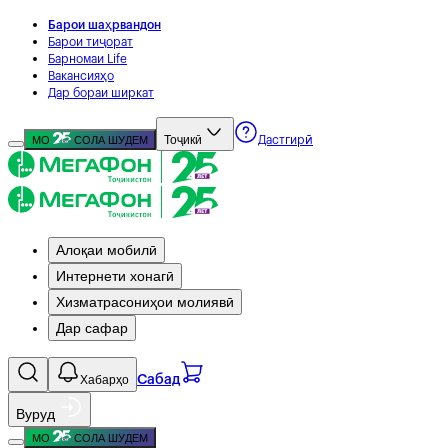
Барои шаҳрвандон
Барои тиҷорат
Барномаи Life
Вакансияҳо
Дар бораи ширкат
Тоҷикӣ
МО
СОЛА ШУДЕМ
Дастгирӣ
Алоқаи мобилӣ
Интернети хонагӣ
Хизматрасониҳои молиявӣ
Дар сафар
Хабарҳо
Сабад
Вуруд
МО
СОЛА ШУДЕМ