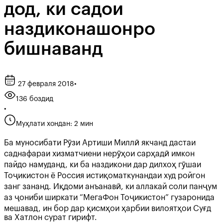
дод, ки садои
наздиконашонро
бишнаванд
27 февраля 2018
•
136 боздид
•
Муҳлати хондан: 2 мин
Ба муносибати Рӯзи Артиши Миллӣ якчанд дастаи
саднафараи хизматчиени нерӯҳои сарҳадӣ имкон
пайдо намуданд, ки ба наздикони дар дилхоҳ гӯшаи
Тоҷикистон ё Россия истиқоматкунандаи худ ройгон
занг зананд. Иқдоми анъанавӣ, ки аллакай соли панҷум
аз ҷониби ширкати “МегаФон Тоҷикистон” гузаронида
мешавад, ин бор дар қисмҳои ҳарбии вилоятҳои Суғд
ва Хатлон сурат гирифт.