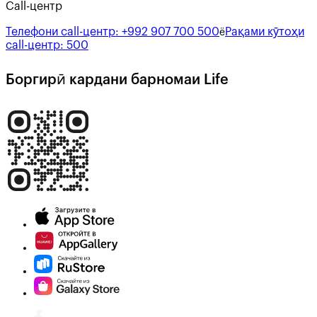
Call-центр
Телефони call-центр:
+992 907 700 500
Рақами кӯтоҳи
ё
call-центр:
500
Боргирӣ кардани барномаи Life