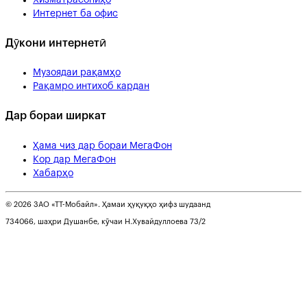
Интернет ба офис
Дӯкони интернетӣ
Музоядаи рақамҳо
Рақамро интихоб кардан
Дар бораи ширкат
Ҳама чиз дар бораи МегаФон
Кор дар МегаФон
Хабарҳо
© 2026 ЗАО «ТТ-Мобайл». Ҳамаи ҳуқуқҳо ҳифз шудаанд
734066, шаҳри Душанбе, кӯчаи Н.Хувайдуллоева 73/2