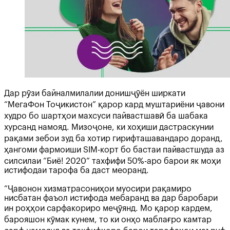
Дар рӯзи байналмилалии донишҷӯён ширкати
“МегаФон Тоҷикистон” қарор кард муштариёни ҷавони
худро бо шартҳои махсуси пайвастшавӣ ба шабака
хурсанд намояд. Мизоҷоне, ки хоҳиши дастраскунии
рақами зебои зуд ба хотир гирифташавандаро доранд,
ҳангоми фармоиши SIM-корт бо бастаи пайвастшуда аз
силсилаи “Биё! 2020” тахфифи 50%-аро барои як моҳи
истифодаи тарофа ба даст меоранд.
“Ҷавонон хизматрасониҳои муосири рақамиро
нисбатан фаъол истифода мебаранд ва дар баробари
ин роҳҳои сарфакориро меҷӯянд. Мо қарор кардем,
барояшон кӯмак кунем, то ки онҳо маблағро камтар