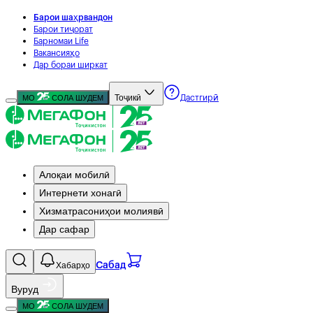
Барои шаҳрвандон
Барои тиҷорат
Барномаи Life
Вакансияҳо
Дар бораи ширкат
Тоҷикӣ
МО
СОЛА ШУДЕМ
Дастгирӣ
Алоқаи мобилӣ
Интернети хонагӣ
Хизматрасониҳои молиявӣ
Дар сафар
Хабарҳо
Сабад
Вуруд
МО
СОЛА ШУДЕМ