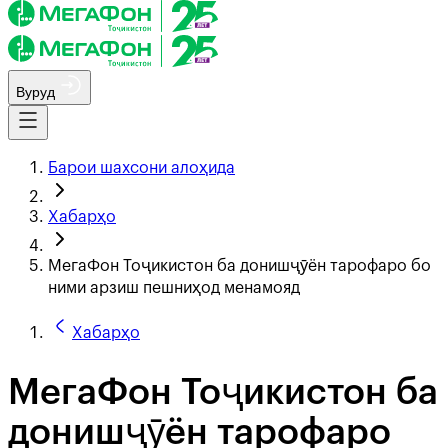
Вуруд
Барои шахсони алоҳида
Хабарҳо
МегаФон Тоҷикистон ба донишҷӯён тарофаро бо
ними арзиш пешниҳод менамояд
Хабарҳо
МегаФон Тоҷикистон ба
донишҷӯён тарофаро