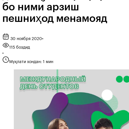
бо ними арзиш
пешниҳод менамояд
30 ноября 2020
•
115 боздид
•
Муҳлати хондан: 1 мин