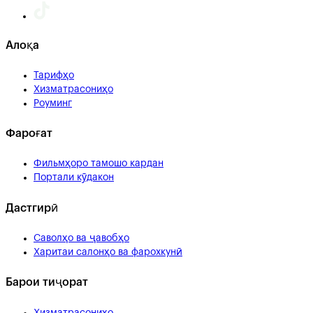
Алоқа
Тарифҳо
Хизматрасониҳо
Роуминг
Фароғат
Фильмҳоро тамошо кардан
Портали кӯдакон
Дастгирӣ
Саволҳо ва ҷавобҳо
Харитаи салонҳо ва фарохкунӣ
Барои тиҷорат
Хизматрасониҳо