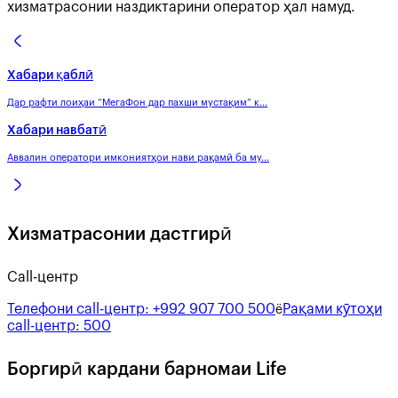
хизматрасонии наздиктарини оператор ҳал намуд.
Хабари қаблӣ
Дар рафти лоиҳаи “МегаФон дар пахши мустақим” к...
Хабари навбатӣ
Аввалин оператори имкониятҳои нави рақамӣ ба му...
Хизматрасонии дастгирӣ
Call-центр
Телефони call-центр:
+992 907 700 500
Рақами кӯтоҳи
ё
call-центр:
500
Боргирӣ кардани барномаи Life