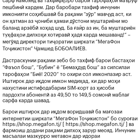
сарф намоянд ва тахфифҳоро барои тарофаҳои маъруф
пешбинӣ кардем. Дар баробари тахфиф инчунин
имконияти соҳибшавӣ ба рақами “зӯр” мавҷуд аст, ки
он ҳатман аз ҷониби ҳамаи дӯстони муштариёни мо
баланд арзёбӣ хоҳад шуд. Ба ғайр аз ин, ба муштариён
туҳфаҳои дилхоҳи хотиравӣ ҳадя карда мешаванд!” –
мегӯяд директори тиҷоратии ширкати “МегаФон
Тоҷикистон” Ҷамшед БОБОАЛИЕВ.
Дастраскунии рақами зебо бо тахфиф барои бастаҳои
“Фаъол бош”, “Бубин” ё “Бемаҳдуд бош” аз силсилаи
тарофаҳои “Биё! 2020” то охири сол имконпазир аст.
Иштирок дар иқдом имкон медиҳад, ки дар моҳи
нахустини истифодабарии SIM-корт аз ҳисоби
пардохти абонентӣ аз 49,50 то 149,5 сомонӣ маблағ
сарфа карда шавад.
Барои иштирок дар иқдом воридшавӣ ба мағозаи
интернетии ширкати “МегаФон Тоҷикистон” бо суроғаи
https://shop.megafon.tj/ [ https://shop.megafon.tj/ ] ва
фармоиш додани рақами дилхоҳ зарур меояд. Инчунин
масъалаи мазкурро метавон дар идораи