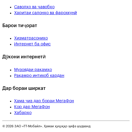
Саволҳо ва ҷавобҳо
Харитаи салонҳо ва фарохкунӣ
Барои тиҷорат
Хизматрасониҳо
Интернет ба офис
Дӯкони интернетӣ
Музоядаи рақамҳо
Рақамро интихоб кардан
Дар бораи ширкат
Ҳама чиз дар бораи МегаФон
Кор дар МегаФон
Хабарҳо
© 2026 ЗАО «ТТ-Мобайл». Ҳамаи ҳуқуқҳо ҳифз шудаанд