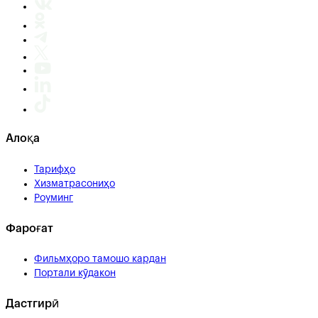
Алоқа
Тарифҳо
Хизматрасониҳо
Роуминг
Фароғат
Фильмҳоро тамошо кардан
Портали кӯдакон
Дастгирӣ