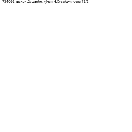
734066, шаҳри Душанбе, кӯчаи Н.Хувайдуллоева 73/2