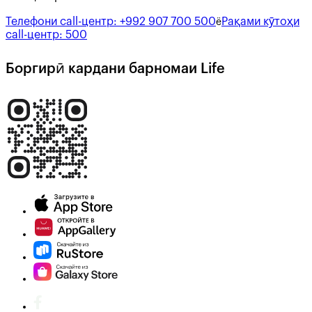
Телефони call-центр:
+992 907 700 500
Рақами кӯтоҳи
ё
call-центр:
500
Боргирӣ кардани барномаи Life