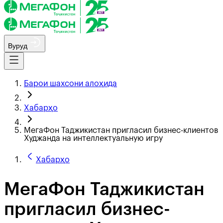
Вуруд
Барои шахсони алоҳида
Хабарҳо
МегаФон Таджикистан пригласил бизнес-клиентов
Худжанда на интеллектуальную игру
Хабарҳо
МегаФон Таджикистан
пригласил бизнес-