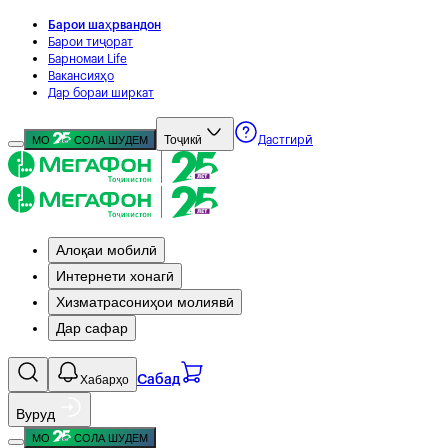
Барои шаҳрвандон
Барои тиҷорат
Барномаи Life
Вакансияҳо
Дар бораи ширкат
Тоҷикӣ
МО
СОЛА ШУДЕМ
Дастгирӣ
Алоқаи мобилӣ
Интернети хонагӣ
Хизматрасониҳои молиявӣ
Дар сафар
Хабарҳо
Сабад
Вуруд
МО
СОЛА ШУДЕМ