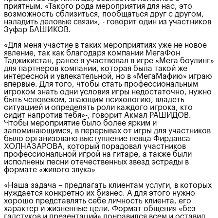
приятным. «Такого рода мероприятия для нас, это
возможность сблизиться, пообщаться друг с другом,
наладить деловые связи», - говорит один из участников
Зуфар БАШИКОВ.
«Для меня участие в таких мероприятиях уже не новое
явление, так как благодаря компании МегаФон
Таджикистан, ранее я участвовал в игре «Мега боулинг»
для партнеров компании, которая была такой же
интересной и увлекательной, но в «МегаМафию» играю
впервые. Для того, чтобы стать профессиональным
игроком знать одни условия игры недостаточно, нужно
быть человеком, знающим психологию, владеть
ситуацией и определять роли каждого игрока, кто
сидит напротив тебя»-, говорит Акмал РАШИДОВ.
Чтобы мероприятие было более ярким и
запоминающимся, в перерывах от игры для участников
было организовано выступление певца Фирдавса
ХОЛНАЗАРОВА, который порадовал участников
профессиональной игрой на гитаре, а также были
исполнены песни отечественных звезд эстрады в
формате «живого звука»
«Наша задача – предлагать клиентам услуги, в которых
нуждается конкретно их бизнес. А для этого нужно
хорошо представлять себе личность клиента, его
характер и жизненные цели. Формат общения «без
галстуков и презентаций» понравился всем и оставил