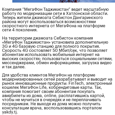
Компания “МегаФон Таджикистан” ведет масштабную
работу по модернизации сети в Хатлонской области.
Теперь жители джамоата Себистон Дангаринского
района могут воспользоваться возможностями
скоростного интернета от МегаФона на платформе
сети 4 поколения.
На территории джамоата Себистон компания
«МегаФон Таджикистан» установила дополнительную
3G и 4G базовую станцию для полного покрытия.
Скорость 4G состовляет 50 Мбит/сек, что позволяет
абонентам использовать мобильный интернет на
высоких скоростях: пользоваться социальными сетями,
мессенджерами, обмен информациями, загрузка видео
и так далее.
Для удобства клиентов МегаФон на платформе
модернизированных сетей разрабатывает и выводит на
рынок инновационные продукты: FinTech, электронный
кошелек МегаФон Life, кобрендиговые карты. Так,
компания помогает своим абонентам покупать
авиабилеты из дома, online, расплатившись картой,
чтобы не мучиться в очередях и не переплачивать
посредникам. Не выходя из дома можно получить
консультации врача, воспользовавшись порталом
yakdy.tj.