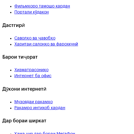
Фильмҳоро тамошо кардан
Портали кӯдакон
Дастгирӣ
Саволҳо ва ҷавобҳо
Харитаи салонҳо ва фарохкунӣ
Барои тиҷорат
Хизматрасониҳо
Интернет ба офис
Дӯкони интернетӣ
Музоядаи рақамҳо
Рақамро интихоб кардан
Дар бораи ширкат
Ҳама чиз дар бораи МегаФон