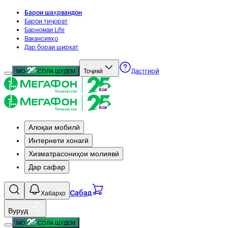
Барои шаҳрвандон
Барои тиҷорат
Барномаи Life
Вакансияҳо
Дар бораи ширкат
Тоҷикӣ
МО
СОЛА ШУДЕМ
Дастгирӣ
Алоқаи мобилӣ
Интернети хонагӣ
Хизматрасониҳои молиявӣ
Дар сафар
Хабарҳо
Сабад
Вуруд
МО
СОЛА ШУДЕМ