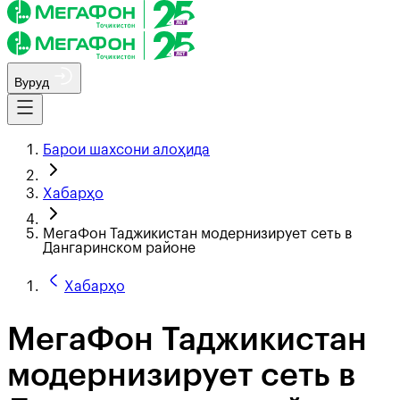
Вуруд
Барои шахсони алоҳида
Хабарҳо
МегаФон Таджикистан модернизирует сеть в
Дангаринском районе
Хабарҳо
МегаФон Таджикистан
модернизирует сеть в