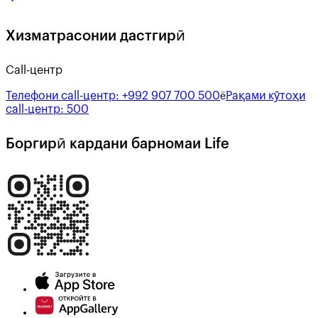
Хизматрасонии дастгирӣ
Call-центр
Телефони call-центр:
+992 907 700 500
Рақами кӯтоҳи
ё
call-центр:
500
Боргирӣ кардани барномаи Life