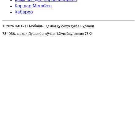
Кор дар МегаФон
Хабарҳо
© 2026 ЗАО «ТТ-Мобайл». Ҳамаи ҳуқуқҳо ҳифз шудаанд
734066, шаҳри Душанбе, кӯчаи Н.Хувайдуллоева 73/2