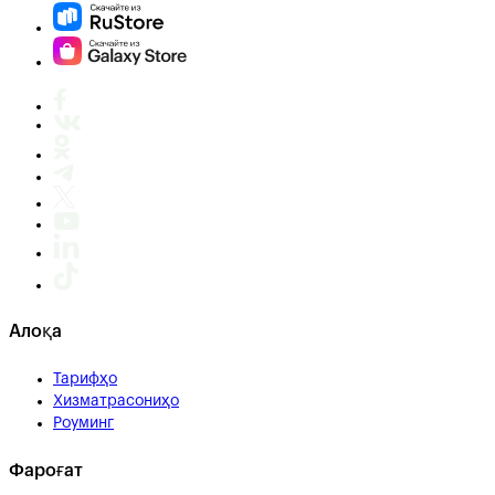
Алоқа
Тарифҳо
Хизматрасониҳо
Роуминг
Фароғат