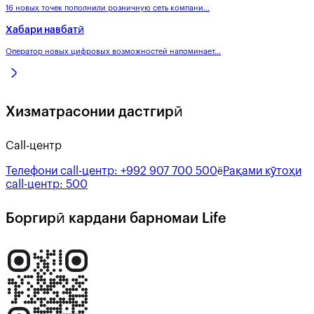
16 новых точек пополнили розничную сеть компани...
Хабари навбатӣ
Оператор новых цифровых возможностей напоминает...
Хизматрасонии дастгирӣ
Call-центр
Телефони call-центр:
+992 907 700 500
Рақами кӯтоҳи
ё
call-центр:
500
Боргирӣ кардани барномаи Life