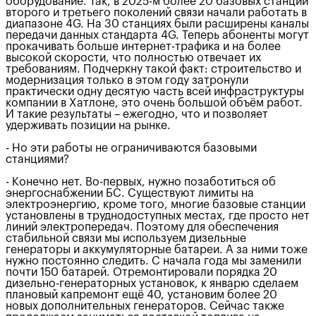
оборудование. Так, в 2025-м более 20 базовых станций
второго и третьего поколений связи начали работать в
диапазоне 4G. На 30 станциях были расширены каналы
передачи данных стандарта 4G. Теперь абоненты могут
прокачивать больше интернет-трафика и на более
высокой скорости, что полностью отвечает их
требованиям. Подчеркну такой факт: строительство и
модернизация только в этом году затронули
практически одну десятую часть всей инфраструктуры
компании в Хатлоне, это очень большой объём работ.
И такие результаты – ежегодно, что и позволяет
удерживать позиции на рынке.
- Но эти работы не ограничиваются базовыми
станциями?
- Конечно нет. Во-первых, нужно позаботиться об
энергоснабжении БС. Существуют лимиты на
электроэнергию, кроме того, многие базовые станции
установлены в труднодоступных местах, где просто нет
линий электропередач. Поэтому для обеспечения
стабильной связи мы используем дизельные
генераторы и аккумуляторные батареи. А за ними тоже
нужно постоянно следить. С начала года мы заменили
почти 150 батарей. Отремонтировали порядка 20
дизельно-генераторных установок, к январю сделаем
плановый капремонт ещё 40, установим более 20
новых дополнительных генераторов. Сейчас также