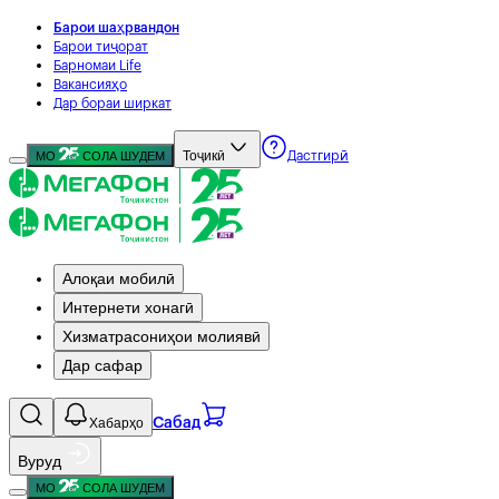
Барои шаҳрвандон
Барои тиҷорат
Барномаи Life
Вакансияҳо
Дар бораи ширкат
Тоҷикӣ
МО
СОЛА ШУДЕМ
Дастгирӣ
Алоқаи мобилӣ
Интернети хонагӣ
Хизматрасониҳои молиявӣ
Дар сафар
Хабарҳо
Сабад
Вуруд
МО
СОЛА ШУДЕМ