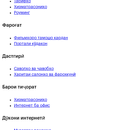
Тарифҳо
Хизматрасониҳо
Роуминг
Фароғат
Фильмҳоро тамошо кардан
Портали кӯдакон
Дастгирӣ
Саволҳо ва ҷавобҳо
Харитаи салонҳо ва фарохкунӣ
Барои тиҷорат
Хизматрасониҳо
Интернет ба офис
Дӯкони интернетӣ