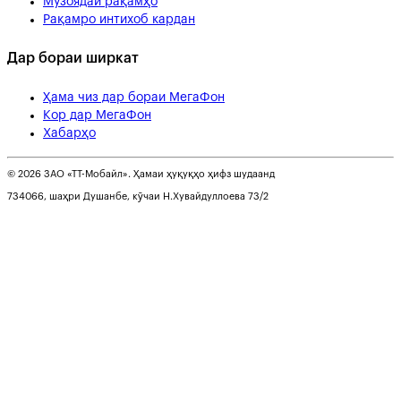
Музоядаи рақамҳо
Рақамро интихоб кардан
Дар бораи ширкат
Ҳама чиз дар бораи МегаФон
Кор дар МегаФон
Хабарҳо
© 2026 ЗАО «ТТ-Мобайл». Ҳамаи ҳуқуқҳо ҳифз шудаанд
734066, шаҳри Душанбе, кӯчаи Н.Хувайдуллоева 73/2