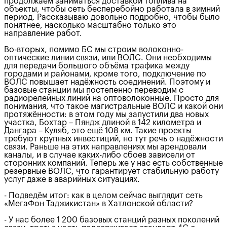
продолжаем заниматься доставкой топлива на
объекты, чтобы сеть бесперебойно работала в зимний
период. Рассказываю довольно подробно, чтобы было
понятнее, насколько масштабно только это
направление работ.
Во-вторых, помимо БС мы строим волоконно-
оптические линии связи, или ВОЛС. Они необходимы
для передачи большого объёма трафика между
городами и районами, кроме того, подключение по
ВОЛС повышает надёжность соединений. Поэтому и
базовые станции мы постепенно переводим с
радиорелейных линий на оптоволоконные. Просто для
понимания, что такое магистральные ВОЛС и какой они
протяжённости: в этом году мы запустили два новых
участка, Бохтар – Пяндж длиной в 142 километра и
Дангара – Куляб, это ещё 108 км. Такие проекты
требуют крупных инвестиций, но тут речь о надёжности
связи. Раньше на этих направлениях мы арендовали
каналы, и в случае каких-либо сбоев зависели от
сторонних компаний. Теперь же у нас есть собственные
резервные ВОЛС, что гарантирует стабильную работу
услуг даже в аварийных ситуациях.
- Подведём итог: как в целом сейчас выглядит сеть
«МегаФон Таджикистан» в Хатлонской области?
- У нас более 1 200 базовых станций разных поколений