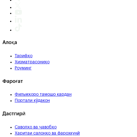
Алоқа
Тарифҳо
Хизматрасониҳо
Роуминг
Фароғат
Фильмҳоро тамошо кардан
Портали кӯдакон
Дастгирӣ
Саволҳо ва ҷавобҳо
Харитаи салонҳо ва фарохкунӣ