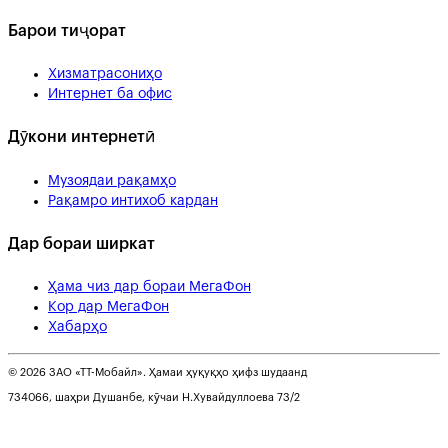
Барои тиҷорат
Хизматрасониҳо
Интернет ба офис
Дӯкони интернетӣ
Музоядаи рақамҳо
Рақамро интихоб кардан
Дар бораи ширкат
Ҳама чиз дар бораи МегаФон
Кор дар МегаФон
Хабарҳо
© 2026 ЗАО «ТТ-Мобайл». Ҳамаи ҳуқуқҳо ҳифз шудаанд
734066, шаҳри Душанбе, кӯчаи Н.Хувайдуллоева 73/2