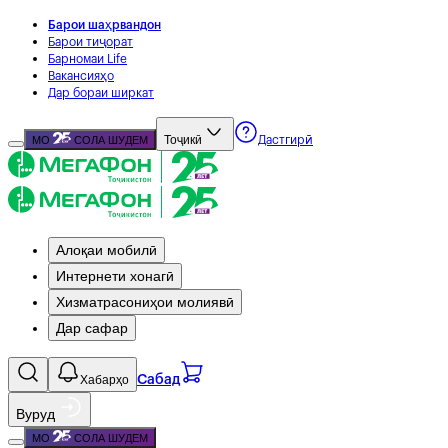
Барои шаҳрвандон
Барои тиҷорат
Барномаи Life
Вакансияҳо
Дар бораи ширкат
Тоҷикӣ
МО
СОЛА ШУДЕМ
Дастгирӣ
Алоқаи мобилӣ
Интернети хонагӣ
Хизматрасониҳои молиявӣ
Дар сафар
Хабарҳо
Сабад
Вуруд
МО
СОЛА ШУДЕМ