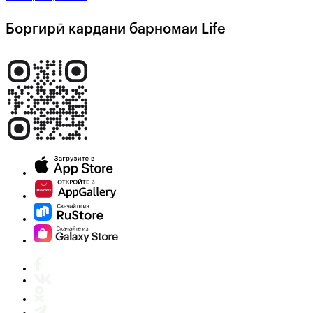
Боргирӣ кардани барномаи Life