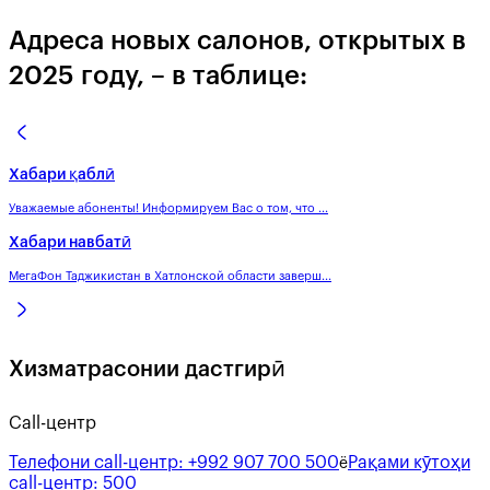
Адреса новых салонов, открытых в
2025 году, – в таблице:
Хабари қаблӣ
Уважаемые абоненты! Информируем Вас о том, что ...
Хабари навбатӣ
МегаФон Таджикистан в Хатлонской области заверш...
Хизматрасонии дастгирӣ
Call-центр
Телефони call-центр:
+992 907 700 500
Рақами кӯтоҳи
ё
call-центр:
500