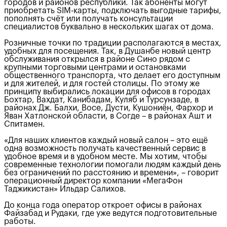
городов и районов республики. Так абоненты могут
приобретать SIM-карты, подключать выгодные тарифы,
пополнять счёт или получать консультации
специалистов буквально в нескольких шагах от дома.
Розничные точки по традиции располагаются в местах,
удобных для посещения. Так, в Душанбе новый центр
обслуживания открылся в районе Сино рядом с
крупными торговыми центрами и остановками
общественного транспорта, что делает его доступным
и для жителей, и для гостей столицы. По этому же
принципу выбирались локации для офисов в городах
Бохтар, Вахдат, Канибадам, Куляб и Турсунзаде, в
районах Дж. Балхи, Восе, Дусти, Кушониён, Фархор и
Яван Хатлонской области, в Согде – в районах Ашт и
Спитамен.
«Для наших клиентов каждый новый салон – это ещё
одна возможность получать качественный сервис в
удобное время и в удобном месте. Мы хотим, чтобы
современные технологии помогали людям каждый день
без ограничений по расстоянию и времени», – говорит
операционный директор компании «МегаФон
Таджикистан» Ильдар Салихов.
До конца года оператор откроет офисы в районах
Файзабад и Рудаки, где уже ведутся подготовительные
работы.