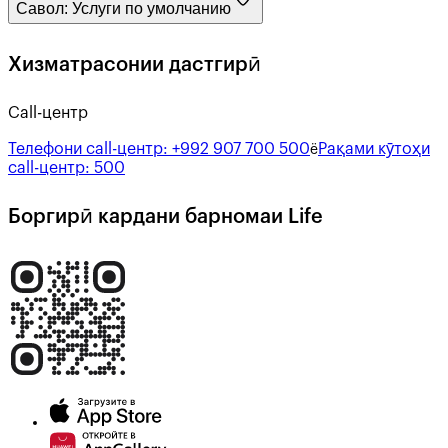
Савол:
Услуги по умолчанию
Хизматрасонии дастгирӣ
Call-центр
Телефони call-центр:
+992 907 700 500
Рақами кӯтоҳи
ё
call-центр:
500
Боргирӣ кардани барномаи Life