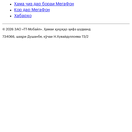
Ҳама чиз дар бораи МегаФон
Кор дар МегаФон
Хабарҳо
© 2026 ЗАО «ТТ-Мобайл». Ҳамаи ҳуқуқҳо ҳифз шудаанд
734066, шаҳри Душанбе, кӯчаи Н.Хувайдуллоева 73/2