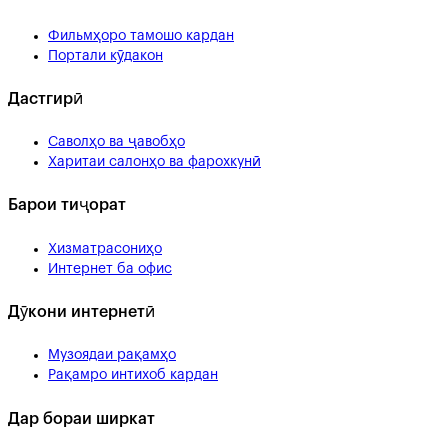
Фильмҳоро тамошо кардан
Портали кӯдакон
Дастгирӣ
Саволҳо ва ҷавобҳо
Харитаи салонҳо ва фарохкунӣ
Барои тиҷорат
Хизматрасониҳо
Интернет ба офис
Дӯкони интернетӣ
Музоядаи рақамҳо
Рақамро интихоб кардан
Дар бораи ширкат