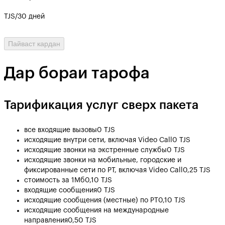
TJS/30 дней
Пайваст кардан
Дар бораи тарофа
Тарификация услуг сверх пакета
все входящие вызовы
0 TJS
исходящие внутри сети, включая Video Call
0 TJS
исходящие звонки на экстренные службы
0 TJS
исходящие звонки на мобильные, городские и
фиксированные сети по РТ, включая Video Call
0,25 TJS
стоимость за 1Мб
0,10 TJS
входящие сообщения
0 TJS
исходящие сообщения (местные) по РТ
0,10 TJS
исходящие сообщения на международные
направления
0,50 TJS