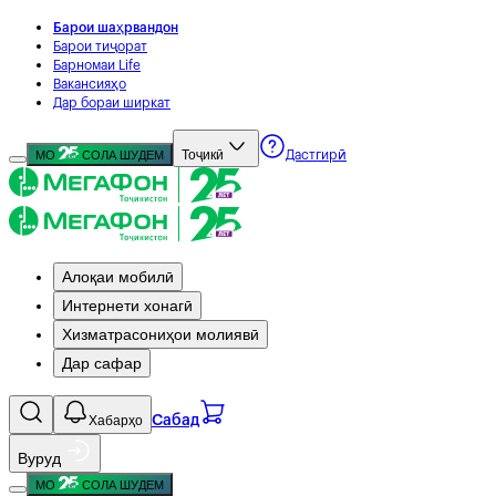
Барои шаҳрвандон
Барои тиҷорат
Барномаи Life
Вакансияҳо
Дар бораи ширкат
Тоҷикӣ
МО
СОЛА ШУДЕМ
Дастгирӣ
Алоқаи мобилӣ
Интернети хонагӣ
Хизматрасониҳои молиявӣ
Дар сафар
Хабарҳо
Сабад
Вуруд
МО
СОЛА ШУДЕМ