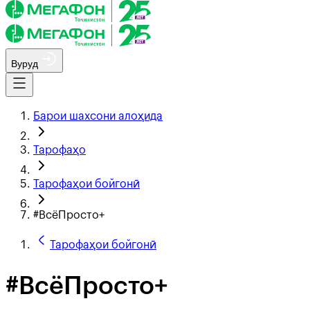
Вуруд
Барои шахсони алоҳида
Тарофаҳо
Тарофаҳои бойгонӣ
#ВсёПросто+
Тарофаҳои бойгонӣ
#ВсёПросто+