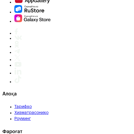
Алоқа
Тарифҳо
Хизматрасониҳо
Роуминг
Фароғат