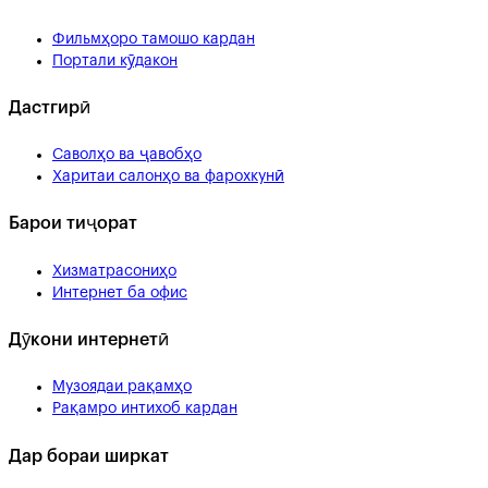
Фильмҳоро тамошо кардан
Портали кӯдакон
Дастгирӣ
Саволҳо ва ҷавобҳо
Харитаи салонҳо ва фарохкунӣ
Барои тиҷорат
Хизматрасониҳо
Интернет ба офис
Дӯкони интернетӣ
Музоядаи рақамҳо
Рақамро интихоб кардан
Дар бораи ширкат