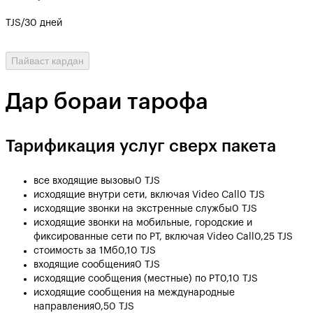
TJS/30 дней
Пайваст кардан
Дар бораи тарофа
Тарификация услуг сверх пакета
все входящие вызовы
0 TJS
исходящие внутри сети, включая Video Call
0 TJS
исходящие звонки на экстренные службы
0 TJS
исходящие звонки на мобильные, городские и
фиксированные сети по РТ, включая Video Call
0,25 TJS
стоимость за 1Мб
0,10 TJS
входящие сообщения
0 TJS
исходящие сообщения (местные) по РТ
0,10 TJS
исходящие сообщения на международные
направления
0,50 TJS