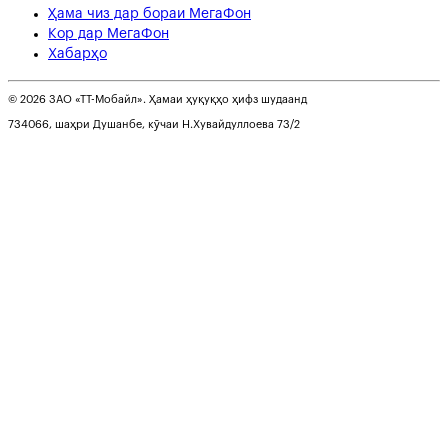
Ҳама чиз дар бораи МегаФон
Кор дар МегаФон
Хабарҳо
© 2026 ЗАО «ТТ-Мобайл». Ҳамаи ҳуқуқҳо ҳифз шудаанд
734066, шаҳри Душанбе, кӯчаи Н.Хувайдуллоева 73/2