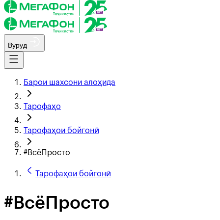
Вуруд
Барои шахсони алоҳида
Тарофаҳо
Тарофаҳои бойгонӣ
#ВсёПросто
Тарофаҳои бойгонӣ
#ВсёПросто