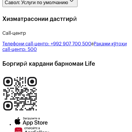
Савол:
Услуги по умолчанию
Хизматрасонии дастгирӣ
Call-центр
Телефони call-центр:
+992 907 700 500
Рақами кӯтоҳи
ё
call-центр:
500
Боргирӣ кардани барномаи Life