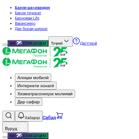
Барои шаҳрвандон
Барои тиҷорат
Барномаи Life
Вакансияҳо
Дар бораи ширкат
Тоҷикӣ
МО
СОЛА ШУДЕМ
Дастгирӣ
Алоқаи мобилӣ
Интернети хонагӣ
Хизматрасониҳои молиявӣ
Дар сафар
Хабарҳо
Сабад
Вуруд
МО
СОЛА ШУДЕМ