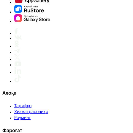
Алоқа
Тарифҳо
Хизматрасониҳо
Роуминг
Фароғат