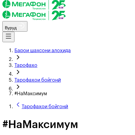
Вуруд
Барои шахсони алоҳида
Тарофаҳо
Тарофаҳои бойгонӣ
#НаМаксимум
Тарофаҳои бойгонӣ
#НаМаксимум