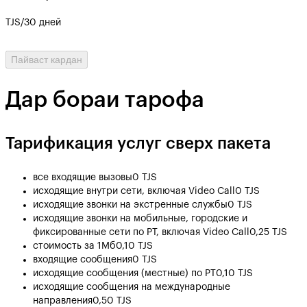
TJS/30 дней
Пайваст кардан
Дар бораи тарофа
Тарификация услуг сверх пакета
все входящие вызовы
0 TJS
исходящие внутри сети, включая Video Call
0 TJS
исходящие звонки на экстренные службы
0 TJS
исходящие звонки на мобильные, городские и
фиксированные сети по РТ, включая Video Call
0,25 TJS
стоимость за 1Мб
0,10 TJS
входящие сообщения
0 TJS
исходящие сообщения (местные) по РТ
0,10 TJS
исходящие сообщения на международные
направления
0,50 TJS