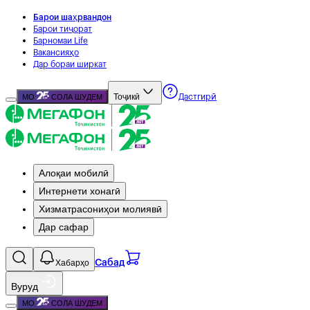
Барои шаҳрвандон
Барои тиҷорат
Барномаи Life
Вакансияҳо
Дар бораи ширкат
Тоҷикӣ
МО
СОЛА ШУДЕМ
Дастгирӣ
Алоқаи мобилӣ
Интернети хонагӣ
Хизматрасониҳои молиявӣ
Дар сафар
Хабарҳо
Сабад
Вуруд
МО
СОЛА ШУДЕМ