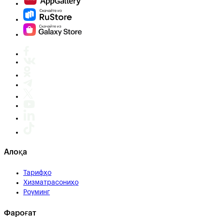
Алоқа
Тарифҳо
Хизматрасониҳо
Роуминг
Фароғат