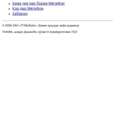
Ҳама чиз дар бораи МегаФон
Кор дар МегаФон
Хабарҳо
© 2026 ЗАО «ТТ-Мобайл». Ҳамаи ҳуқуқҳо ҳифз шудаанд
734066, шаҳри Душанбе, кӯчаи Н.Хувайдуллоева 73/2