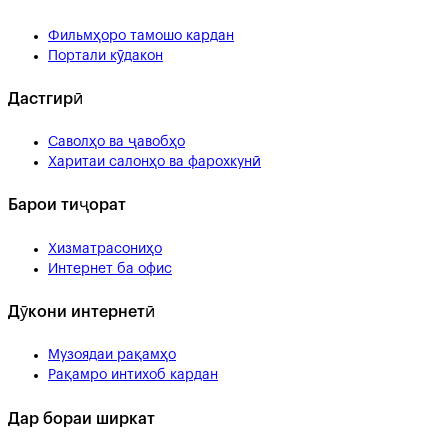
Фильмҳоро тамошо кардан
Портали кӯдакон
Дастгирӣ
Саволҳо ва ҷавобҳо
Харитаи салонҳо ва фарохкунӣ
Барои тиҷорат
Хизматрасониҳо
Интернет ба офис
Дӯкони интернетӣ
Музоядаи рақамҳо
Рақамро интихоб кардан
Дар бораи ширкат