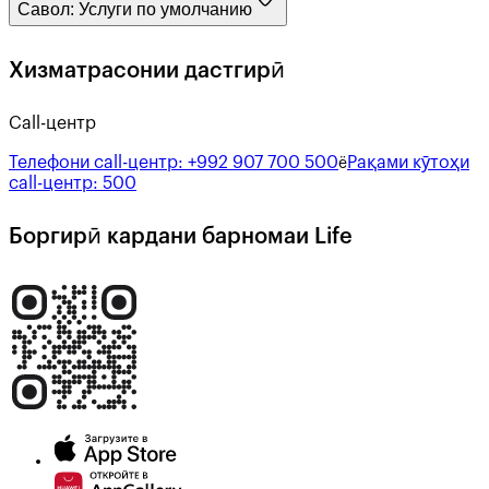
Савол:
Услуги по умолчанию
Хизматрасонии дастгирӣ
Call-центр
Телефони call-центр:
+992 907 700 500
Рақами кӯтоҳи
ё
call-центр:
500
Боргирӣ кардани барномаи Life