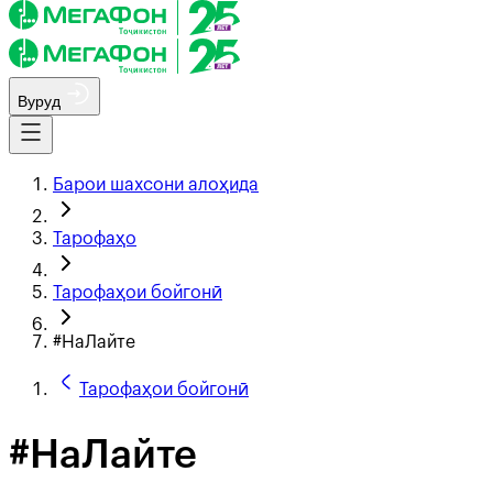
Вуруд
Барои шахсони алоҳида
Тарофаҳо
Тарофаҳои бойгонӣ
#НаЛайте
Тарофаҳои бойгонӣ
#НаЛайте