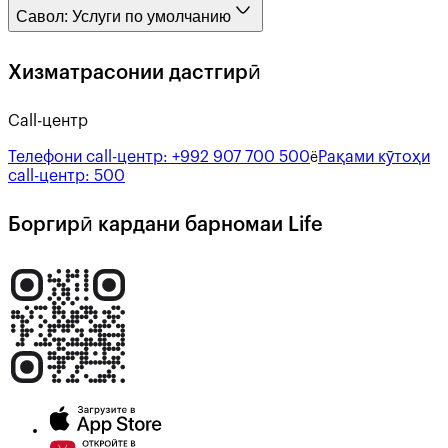
Савол:
Услуги по умолчанию
Хизматрасонии дастгирӣ
Call-центр
Телефони call-центр:
+992 907 700 500
Рақами кӯтоҳи
ё
call-центр:
500
Боргирӣ кардани барномаи Life