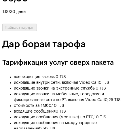
TJS/30 дней
Пайваст кардан
Дар бораи тарофа
Тарификация услуг сверх пакета
все входящие вызовы
0 TJS
исходящие внутри сети, включая Video Call
0 TJS
исходящие звонки на экстренные службы
0 TJS
исходящие звонки на мобильные, городские и
фиксированные сети по РТ, включая Video Call
0,25 TJS
стоимость за 1Мб
0,10 TJS
входящие сообщения
0 TJS
исходящие сообщения (местные) по РТ
0,10 TJS
исходящие сообщения на международные
направления
0,50 TJS