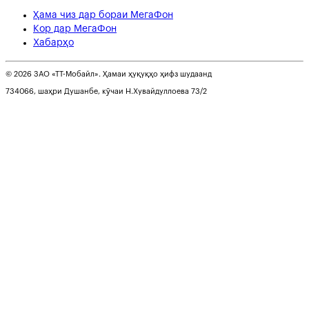
Ҳама чиз дар бораи МегаФон
Кор дар МегаФон
Хабарҳо
© 2026 ЗАО «ТТ-Мобайл». Ҳамаи ҳуқуқҳо ҳифз шудаанд
734066, шаҳри Душанбе, кӯчаи Н.Хувайдуллоева 73/2