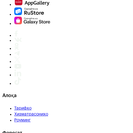
Алоқа
Тарифҳо
Хизматрасониҳо
Роуминг