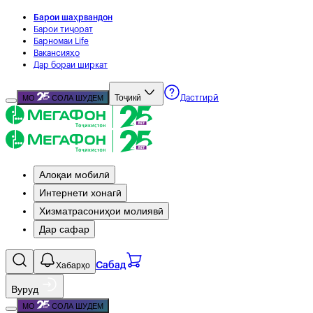
Барои шаҳрвандон
Барои тиҷорат
Барномаи Life
Вакансияҳо
Дар бораи ширкат
Тоҷикӣ
МО
СОЛА ШУДЕМ
Дастгирӣ
Алоқаи мобилӣ
Интернети хонагӣ
Хизматрасониҳои молиявӣ
Дар сафар
Хабарҳо
Сабад
Вуруд
МО
СОЛА ШУДЕМ