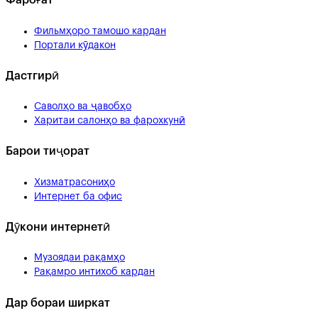
Фароғат
Фильмҳоро тамошо кардан
Портали кӯдакон
Дастгирӣ
Саволҳо ва ҷавобҳо
Харитаи салонҳо ва фарохкунӣ
Барои тиҷорат
Хизматрасониҳо
Интернет ба офис
Дӯкони интернетӣ
Музоядаи рақамҳо
Рақамро интихоб кардан
Дар бораи ширкат