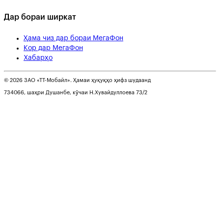
Дар бораи ширкат
Ҳама чиз дар бораи МегаФон
Кор дар МегаФон
Хабарҳо
© 2026 ЗАО «ТТ-Мобайл». Ҳамаи ҳуқуқҳо ҳифз шудаанд
734066, шаҳри Душанбе, кӯчаи Н.Хувайдуллоева 73/2