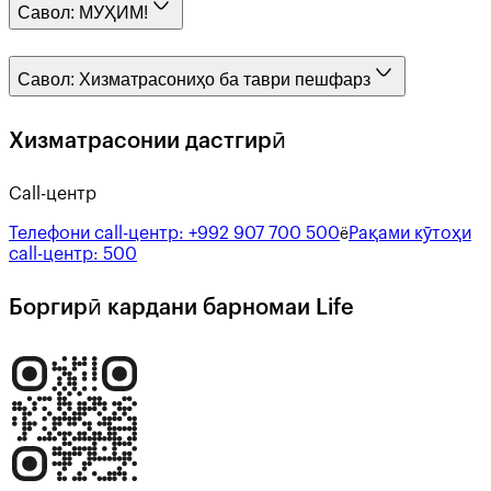
Савол:
МУҲИМ!
Савол:
Хизматрасониҳо ба таври пешфарз
Хизматрасонии дастгирӣ
Call-центр
Телефони call-центр:
+992 907 700 500
Рақами кӯтоҳи
ё
call-центр:
500
Боргирӣ кардани барномаи Life