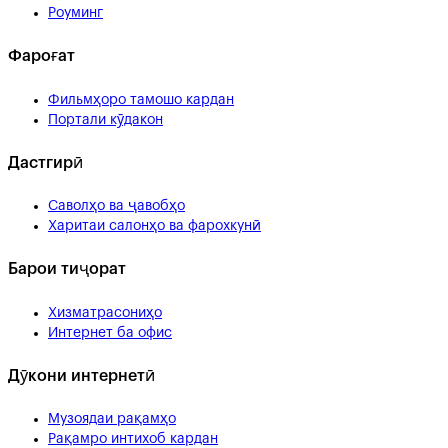
Роуминг
Фароғат
Фильмҳоро тамошо кардан
Портали кӯдакон
Дастгирӣ
Саволҳо ва ҷавобҳо
Харитаи салонҳо ва фарохкунӣ
Барои тиҷорат
Хизматрасониҳо
Интернет ба офис
Дӯкони интернетӣ
Музоядаи рақамҳо
Рақамро интихоб кардан