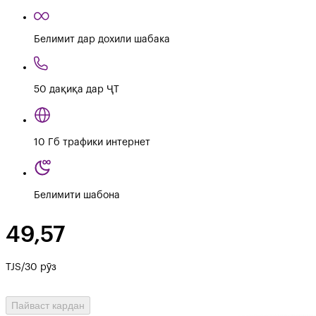
Белимит дар дохили шабака
50 дақиқа дар ҶТ
10 Гб трафики интернет
Белимити шабона
49,57
TJS/30 рӯз
Пайваст кардан