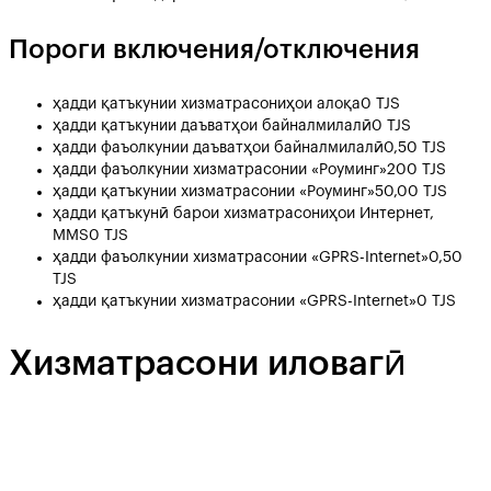
Пороги включения/отключения
ҳадди қатъкунии хизматрасониҳои алоқа
0 TJS
ҳадди қатъкунии даъватҳои байналмилалӣ
0 TJS
ҳадди фаъолкунии даъватҳои байналмилалӣ
0,50 TJS
ҳадди фаъолкунии хизматрасонии «Роуминг»
200 TJS
ҳадди қатъкунии хизматрасонии «Роуминг»
50,00 TJS
ҳадди қатъкунӣ барои хизматрасониҳои Интернет,
MMS
0 TJS
ҳадди фаъолкунии хизматрасонии «GPRS-Internet»
0,50
TJS
ҳадди қатъкунии хизматрасонии «GPRS-Internet»
0 TJS
Хизматрасони иловагӣ