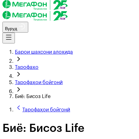
Вуруд
Барои шахсони алоҳида
Тарофаҳо
Тарофаҳои бойгонӣ
Биё: Бисоз Life
Тарофаҳои бойгонӣ
Биё: Бисоз Life