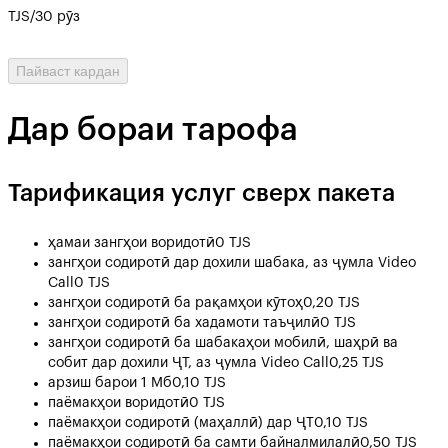
TJS/30 рӯз
Пайваст кардан
Дар бораи тарофа
Тарификация услуг сверх пакета
ҳамаи зангҳои воридотӣ
0 TJS
зангҳои содиротӣ дар дохили шабака, аз ҷумла Video
Call
0 TJS
зангҳои содиротӣ ба рақамҳои кӯтоҳ
0,20 TJS
зангҳои содиротӣ ба хадамоти таъҷилӣ
0 TJS
зангҳои содиротӣ ба шабакаҳои мобилӣ, шаҳрӣ ва
собит дар дохили ҶТ, аз ҷумла Video Call
0,25 TJS
арзиш барои 1 Мб
0,10 TJS
паёмакҳои воридотӣ
0 TJS
паёмакҳои содиротӣ (маҳаллӣ) дар ҶТ
0,10 TJS
паёмакҳои содиротӣ ба самти байналмилалӣ
0,50 TJS