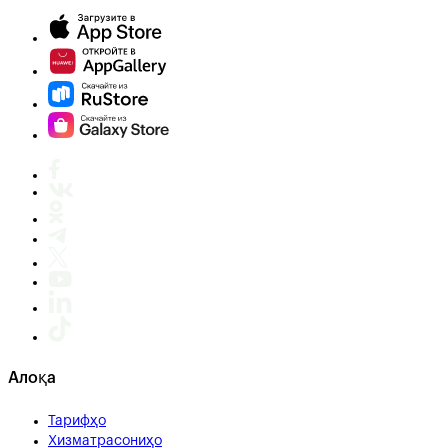
Алоқа
Тарифҳо
Хизматрасониҳо