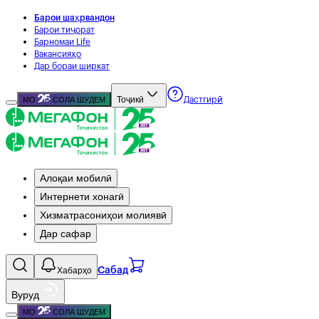
Барои шаҳрвандон
Барои тиҷорат
Барномаи Life
Вакансияҳо
Дар бораи ширкат
Тоҷикӣ
МО
СОЛА ШУДЕМ
Дастгирӣ
Алоқаи мобилӣ
Интернети хонагӣ
Хизматрасониҳои молиявӣ
Дар сафар
Хабарҳо
Сабад
Вуруд
МО
СОЛА ШУДЕМ