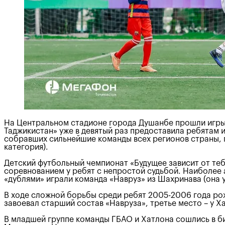
На Центральном стадионе города Душанбе прошли игры 
Таджикистан» уже в девятый раз предоставила ребятам 
собравших сильнейшие команды всех регионов страны, 
категория).
Детский футбольный чемпионат «Будущее зависит от те
соревнованием у ребят с непростой судьбой. Наиболее 
«дублями» играли команда «Навруз» из Шахринава (она у
В ходе сложной борьбы среди ребят 2005-2006 года ро
завоевал старший состав «Навруза», третье место – у Х
В младшей группе команды ГБАО и Хатлона сошлись в бит