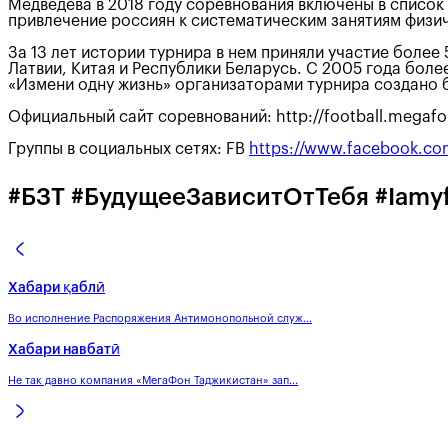
Медведева в 2018 году соревнования включены в списо
привлечение россиян к систематическим занятиям физич
За 13 лет истории турнира в нем приняли участие более
Латвии, Китая и Республики Беларусь. С 2005 года бол
«Измени одну жизнь» организаторами турнира создано б
Официальный сайт соревнований: http://football.megafo
Группы в социальных сетях: FB
https://www.facebook.co
#БЗТ #БудущееЗависитОтТебя #Iamy
Хабари қаблӣ
Во исполнение Распоряжения Антимонопольной служ...
Хабари навбатӣ
Не так давно компания «МегаФон Таджикистан» зап...