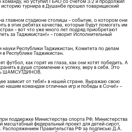
 команду, но уступил ГБАО со счетом 3:2 и продолжил
 за историю турнира в Душанбе прошел товарищеский
 на главном стадионе столицы – событие, о котором они
ть в этих ребятах качества, которые будут помогать им
 стран – вот что уже много лет подряд приобретают
леть за Таджикистан!» – говорит Исполнительный
и науки Республики Таджикистан, Комитета по делам
 в Республике Таджикистан.
 футбол, как горят их глаза, как они хотят победить. А
анять в душе стремление к успеху, веру в себя. Это
миль ШАМСУТДИНОВ.
е зависит от тебя!» в нашей стране. Выражаю свою
ю нашим командам отличных игр и победы в Сочи!» –
при поддержке Министерства спорта РФ, Министерства
ый масштабный федеральный проект для детей-сирот,
у. Распоряжением Правительства РФ за подписью Д.А.