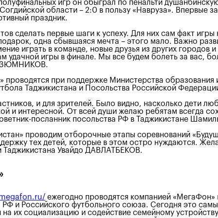
полуфинальных игр он обыграл по пенальти душанбинскую
й Согдийской области – 2:0 в пользу «Навруза». Впервые
ртивный праздник.
ов сделать первые шаги к успеху. Для них сам факт игры
подарок, одна сбывшаяся мечта – этого мало. Важно разви
ение играть в команде, новые друзья из других городов и
 удачной игры в финале. Мы все будем болеть за вас, бо
 ИЗЮМНИКОВ.
!» проводятся при поддержке Министерства образования 
утбола Таджикистана и Посольства Российской Федерации
тников, и для зрителей. Было видно, насколько дети любят
ой и интересной. От всей души желаю ребятам всегда сохр
т советник-посланник посольства РФ в Таджикистане Ша
истан» проводим отборочные этапы соревнований «Будуще
ержку тех детей, которые в этом остро нуждаются. Жела
и Таджикистана Увайдо ДАВЛАТБЕКОВ.
»
l.megafon.ru/
ежегодно проводятся компанией «МегаФон» 
л РФ и Российского футбольного союза. Сегодня это сам
 и на их социализацию и содействие семейному устройств