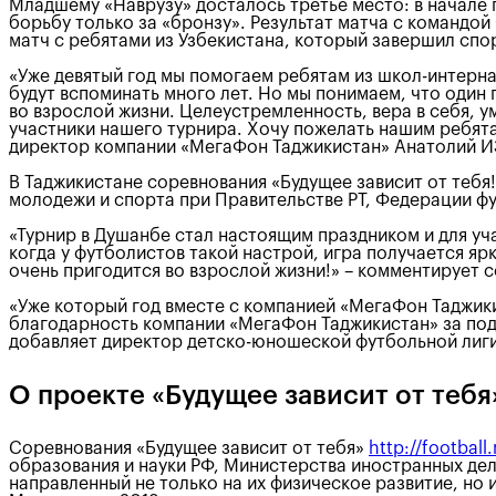
Младшему «Наврузу» досталось третье место: в начале 
борьбу только за «бронзу». Результат матча с командо
матч с ребятами из Узбекистана, который завершил спо
«Уже девятый год мы помогаем ребятам из школ-интернат
будут вспоминать много лет. Но мы понимаем, что один 
во взрослой жизни. Целеустремленность, вера в себя, ум
участники нашего турнира. Хочу пожелать нашим ребятам
директор компании «МегаФон Таджикистан» Анатолий
В Таджикистане соревнования «Будущее зависит от тебя
молодежи и спорта при Правительстве РТ, Федерации ф
«Турнир в Душанбе стал настоящим праздником и для учас
когда у футболистов такой настрой, игра получается ярк
очень пригодится во взрослой жизни!» – комментируе
«Уже который год вместе с компанией «МегаФон Таджик
благодарность компании «МегаФон Таджикистан» за подд
добавляет директор детско-юношеской футбольной лиг
О проекте «Будущее зависит от тебя
Соревнования «Будущее зависит от тебя»
http://footbal
образования и науки РФ, Министерства иностранных де
направленный не только на их физическое развитие, но