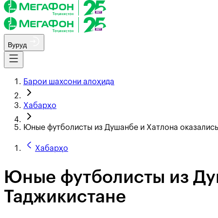
Вуруд
Барои шахсони алоҳида
Хабарҳо
Юные футболисты из Душанбе и Хатлона оказались
Хабарҳо
Юные футболисты из Ду
Таджикистане