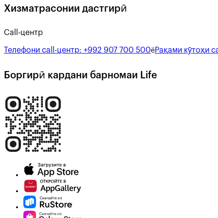
Хизматрасонии дастгирӣ
Call-центр
Телефони call-центр:
+992 907 700 500
Рақами кӯтоҳи ca
ё
Боргирӣ кардани барномаи Life