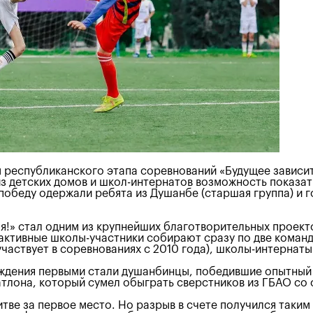
республиканского этапа соревнований «Будущее зависит 
из детских домов и школ-интернатов возможность показат
победу одержали ребята из Душанбе (старшая группа) и 
бя!» стал одним из крупнейших благотворительных проек
активные школы-участники собирают сразу по две команды
частвует в соревнованиях с 2010 года), школы-интернат
ждения первыми стали душанбинцы, победившие опытный 
атлона, который сумел обыграть сверстников из ГБАО со с
ве за первое место. Но разрыв в счете получился таким 