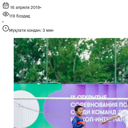
16 апреля 2019
•
119 боздид
•
Муҳлати хондан: 3 мин