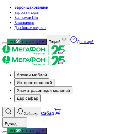
Барои шаҳрвандон
Барои тиҷорат
Барномаи Life
Вакансияҳо
Дар бораи ширкат
Тоҷикӣ
МО
СОЛА ШУДЕМ
Дастгирӣ
Алоқаи мобилӣ
Интернети хонагӣ
Хизматрасониҳои молиявӣ
Дар сафар
Хабарҳо
Сабад
Вуруд
МО
СОЛА ШУДЕМ