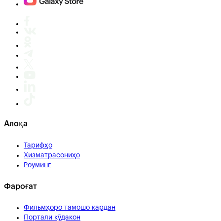
Алоқа
Тарифҳо
Хизматрасониҳо
Роуминг
Фароғат
Фильмҳоро тамошо кардан
Портали кӯдакон