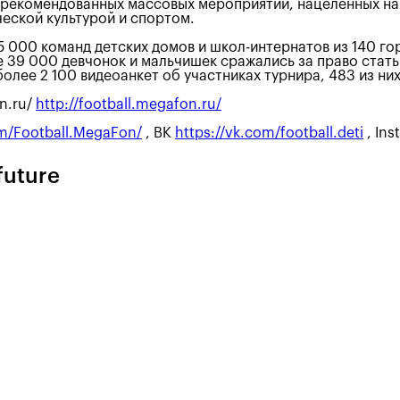
к рекомендованных массовых мероприятий, нацеленных на
еской культурой и спортом.
 5 000 команд детских домов и школ-интернатов из 140 г
ее 39 000 девчонок и мальчишек сражались за право ста
олее 2 100 видеоанкет об участниках турнира, 483 из ни
n.ru/
http://football.megafon.ru/
m/Football.MegaFon/
, ВК
https://vk.com/football.deti
, In
future