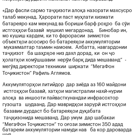
«Дар фасли сармо таҷҳизоти алоқа назорати махсусро
талаб мекунад. Ҳарорати паст муҳлати хизмати
батареяро кам мекунад ва бориши барф роҳро ба сӯи
истгоҳҳои базавӣ мушкил мегардонад. Бинобар ин,
мо кушиш кардем, ки то фарорасии зимистон
объектҳои асосиро бо батареяҳои аккумулятории
мукаммалтар таъмин намоем. Албатта, навгардонии
таҷҳизот ба шаҳрҳое низ дахл дорад, ки он ҷо
ҳолатҳои хомӯшшавии нерӯи барқ дида мешаванд” -
мегӯяд директори техникии ширкати “МегаФон
Тоҷикистон” Рафиль Аглямов.
Аккумуляторҳои литийдор дар зиёда аз 160 майдони
истгоҳҳои базавӣ, хатҳои магистралии нахӣ-нурии
алоқа ва иншооти пайвасткунандаи инфрасохтор
гузошта шудаанд. Дар мавридҳои зарурӣ истгоҳҳои
базавии дурдаст бо батареяҳои дуқабата
таҷҳизонида мешаванд. Дар умум дар шабакаи
“МегаФон Тоҷикистон” то оғози зимистон 350 адад
батареяи аккумулятории намуди нав ба кор дароварда
шуд.