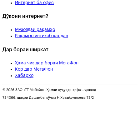
Интернет ба офис
Дӯкони интернетӣ
Музоядаи рақамҳо
Рақамро интихоб кардан
Дар бораи ширкат
Ҳама чиз дар бораи МегаФон
Кор дар МегаФон
Хабарҳо
© 2026 ЗАО «ТТ-Мобайл». Ҳамаи ҳуқуқҳо ҳифз шудаанд
734066, шаҳри Душанбе, кӯчаи Н.Хувайдуллоева 73/2