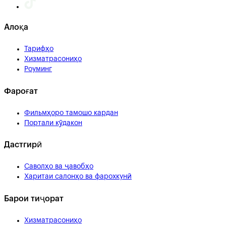
Алоқа
Тарифҳо
Хизматрасониҳо
Роуминг
Фароғат
Фильмҳоро тамошо кардан
Портали кӯдакон
Дастгирӣ
Саволҳо ва ҷавобҳо
Харитаи салонҳо ва фарохкунӣ
Барои тиҷорат
Хизматрасониҳо