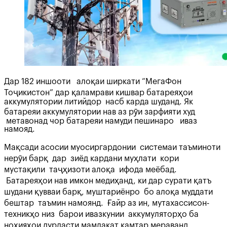
Дар 182 иншооти алоқаи ширкати “МегаФон
Тоҷикистон” дар қаламрави кишвар батареяҳои
аккумулятории литийдор насб карда шуданд. Як
батареяи аккумулятории нав аз рӯи зарфияти худ
метавонад чор батареяи намуди пешинаро иваз
намояд.
Мақсади асосии муосиргардонии системаи таъминоти
нерӯи барқ дар зиёд кардани муҳлати кори
мустақили таҷҳизоти алоқа ифода меёбад.
Батареяҳои нав имкон медиҳанд, ки дар сурати қатъ
шудани қувваи барқ, муштариёнро бо алоқа муддати
бештар таъмин намоянд. Ғайр аз ин, мутахассисон-
техникҳо низ барои ивазкунии аккумуляторҳо ба
ноҳияҳои дурдасти мамлакат камтар мераванд.