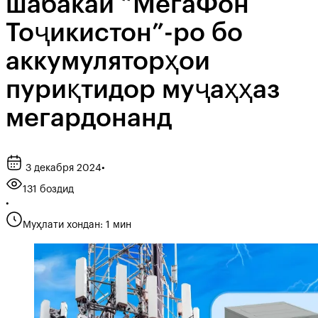
шабакаи “МегаФон
Тоҷикистон”-ро бо
аккумуляторҳои
пуриқтидор муҷаҳҳаз
мегардонанд
3 декабря 2024
•
131 боздид
•
Муҳлати хондан: 1 мин