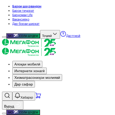
Барои шаҳрвандон
Барои тиҷорат
Барномаи Life
Вакансияҳо
Дар бораи ширкат
Тоҷикӣ
МО
СОЛА ШУДЕМ
Дастгирӣ
Алоқаи мобилӣ
Интернети хонагӣ
Хизматрасониҳои молиявӣ
Дар сафар
Хабарҳо
Вуруд
МО
СОЛА ШУДЕМ