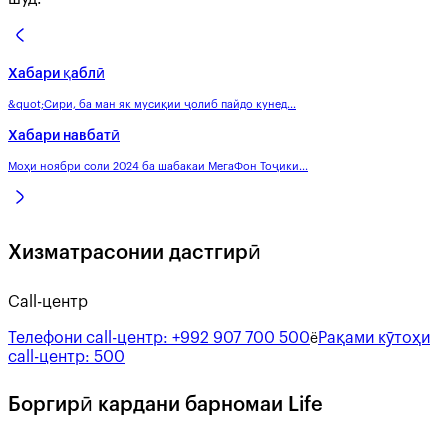
Хабари қаблӣ
&quot;Сири, ба ман як мусиқии ҷолиб пайдо кунед...
Хабари навбатӣ
Моҳи ноябри соли 2024 ба шабакаи МегаФон Тоҷики...
Хизматрасонии дастгирӣ
Call-центр
Телефони call-центр:
+992 907 700 500
Рақами кӯтоҳи
ё
call-центр:
500
Боргирӣ кардани барномаи Life