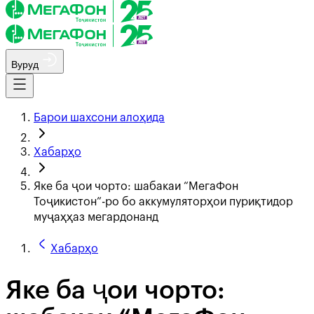
Вуруд
Барои шахсони алоҳида
Хабарҳо
Яке ба ҷои чорто: шабакаи “МегаФон
Тоҷикистон”-ро бо аккумуляторҳои пуриқтидор
муҷаҳҳаз мегардонанд
Хабарҳо
Яке ба ҷои чорто: