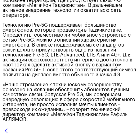
половине территории, где присутствует связь 4G
компании «МегаФон Таджикистан». В дальнейшем
активное внедрение технологии охватит всю сеть
оператора.
Технологию Pre-5G поддерживает большинство
смартфонов, которые продаются в Таджикистане.
Определить, совместимо ли мобильное устройство с
сетью Pre-5G, можно в описании характеристик
смартфона. В списке поддерживаемых стандартов
связи должно присутствовать одно из названий
технологии: Pre-5G, LTE-Advanced, LTE-A или 4G+. Для
активации сверхскоростного интернета достаточно в
настройках сделать активной кнопку с вариантом
названия Pre-5G. После этого соответствующий символ
появится на дисплее вместо обычного значка 4G.
«Наше стремление к техническому совершенству
основано на желании обеспечить абонентов лучшим
качеством связи. Запуская Pre-5G, мы совершаем
очередную революцию в сфере скоростей мобильного
интернета, не просто исполняя мечты клиентов –
превосходя их ожидания», – говорит технический
директор компании «МегаФон Таджикистан» Рафиль
АГЛЯМОВ.