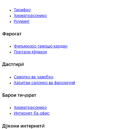
Тарифҳо
Хизматрасониҳо
Роуминг
Фароғат
Фильмҳоро тамошо кардан
Портали кӯдакон
Дастгирӣ
Саволҳо ва ҷавобҳо
Харитаи салонҳо ва фарохкунӣ
Барои тиҷорат
Хизматрасониҳо
Интернет ба офис
Дӯкони интернетӣ