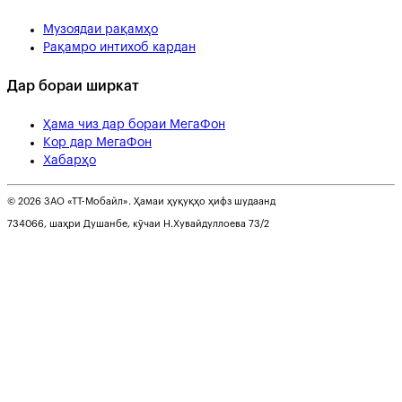
Музоядаи рақамҳо
Рақамро интихоб кардан
Дар бораи ширкат
Ҳама чиз дар бораи МегаФон
Кор дар МегаФон
Хабарҳо
© 2026 ЗАО «ТТ-Мобайл». Ҳамаи ҳуқуқҳо ҳифз шудаанд
734066, шаҳри Душанбе, кӯчаи Н.Хувайдуллоева 73/2