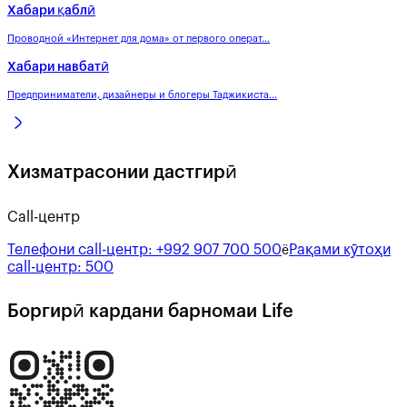
Хабари қаблӣ
Проводной «Интернет для дома» от первого операт...
Хабари навбатӣ
Предприниматели, дизайнеры и блогеры Таджикиста...
Хизматрасонии дастгирӣ
Call-центр
Телефони call-центр:
+992 907 700 500
Рақами кӯтоҳи
ё
call-центр:
500
Боргирӣ кардани барномаи Life