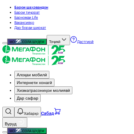
Барои шаҳрвандон
Барои тиҷорат
Барномаи Life
Вакансияҳо
Дар бораи ширкат
Тоҷикӣ
МО
СОЛА ШУДЕМ
Дастгирӣ
Алоқаи мобилӣ
Интернети хонагӣ
Хизматрасониҳои молиявӣ
Дар сафар
Хабарҳо
Сабад
Вуруд
МО
СОЛА ШУДЕМ