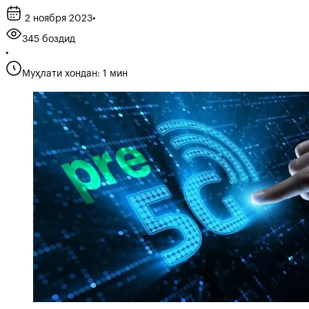
2 ноября 2023
•
345 боздид
•
Муҳлати хондан: 1 мин