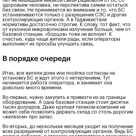
лет не нашедшей никакой связи радиоволн от БС со
здоровьем человека, ни перспектива самим остаться
без связи. Не принимается во внимание и то, что БС
устанавливаются только с разрешения СЭС и других
контролирующих органов. А в Таджикистане
нормативы достаточно строгие. К слову, тот факт, что
от кухонной микроволновки излучение больше, чем от
базовой станции, «борцов» тоже не волнует. К
счастью, куда чаще жители рады, если операторы
выполняют их просьбы улучшить связь.
В порядке очереди
Итак, все жители дома или посёлка согласны на
установку БС и ждут этого с нетерпением. Тут
начинается работа оператора, и занимает она
довольно много времени.
Во-первых, нужно закупить и привезти из-за границы
оборудование. А одна базовая станция стоит десятки
тысяч долларов. Даже крупная телеком-компания не
может себе позволить держать склад со столь дорогим
«железом» про запас.
Во-вторых, до нескольких месяцев уходит на получение
всех разрешений от контролирующих органов. Ведь БС