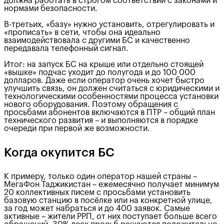
должна работать в строгом соответствии с законами и
нормами безопасности.
В-третьих, «базу» нужно установить, отрегулировать и
«прописать» в сети, чтобы она идеально
взаимодействовала с другими БС и качественно
передавала телефонный сигнал.
Итог: на запуск БС на крыше или отдельно стоящей
«вышке» подчас уходит до полугода и до 100 000
долларов. Даже если оператор очень хочет быстро
улучшить связь, он должен считаться с юридическими и
технологическими особенностями процесса установки
нового оборудования. Поэтому обращения с
просьбами абонентов включаются в ПТР – общий план
технического развития – и выполняются в порядке
очереди при первой же возможности.
Когда окупится БС
К примеру, только один оператор нашей страны –
МегаФон Таджикистан – ежемесячно получает минимум
20 коллективных писем с просьбами установить
базовую станцию в посёлке или на конкретной улице,
за год может набраться и до 400 заявок. Самые
активные – жители РРП, от них поступает больше всего