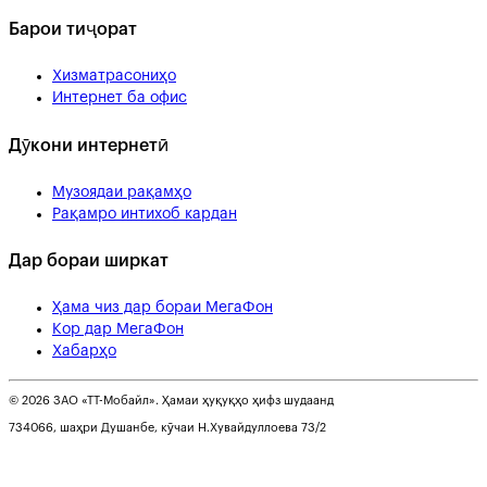
Барои тиҷорат
Хизматрасониҳо
Интернет ба офис
Дӯкони интернетӣ
Музоядаи рақамҳо
Рақамро интихоб кардан
Дар бораи ширкат
Ҳама чиз дар бораи МегаФон
Кор дар МегаФон
Хабарҳо
© 2026 ЗАО «ТТ-Мобайл». Ҳамаи ҳуқуқҳо ҳифз шудаанд
734066, шаҳри Душанбе, кӯчаи Н.Хувайдуллоева 73/2