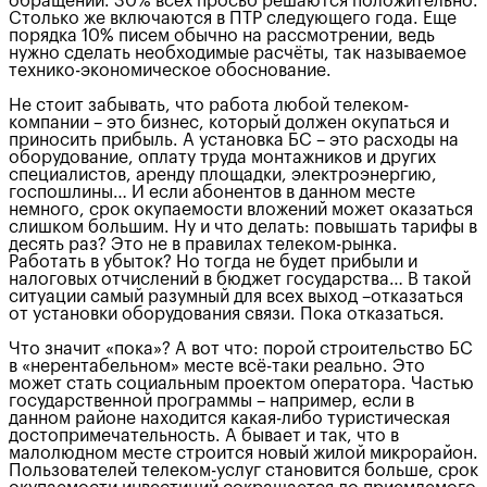
обращений. 30% всех просьб решаются положительно.
Столько же включаются в ПТР следующего года. Еще
порядка 10% писем обычно на рассмотрении, ведь
нужно сделать необходимые расчёты, так называемое
технико-экономическое обоснование.
Не стоит забывать, что работа любой телеком-
компании – это бизнес, который должен окупаться и
приносить прибыль. А установка БС – это расходы на
оборудование, оплату труда монтажников и других
специалистов, аренду площадки, электроэнергию,
госпошлины… И если абонентов в данном месте
немного, срок окупаемости вложений может оказаться
слишком большим. Ну и что делать: повышать тарифы в
десять раз? Это не в правилах телеком-рынка.
Работать в убыток? Но тогда не будет прибыли и
налоговых отчислений в бюджет государства… В такой
ситуации самый разумный для всех выход –отказаться
от установки оборудования связи. Пока отказаться.
Что значит «пока»? А вот что: порой строительство БС
в «нерентабельном» месте всё-таки реально. Это
может стать социальным проектом оператора. Частью
государственной программы – например, если в
данном районе находится какая-либо туристическая
достопримечательность. А бывает и так, что в
малолюдном месте строится новый жилой микрорайон.
Пользователей телеком-услуг становится больше, срок