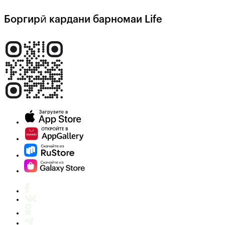
Боргирӣ кардани барномаи Life