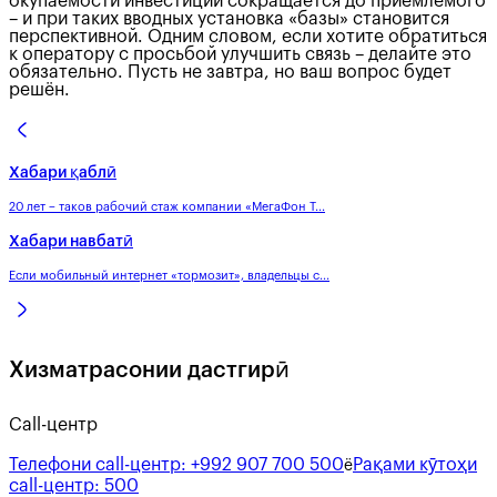
окупаемости инвестиций сокращается до приемлемого
– и при таких вводных установка «базы» становится
перспективной. Одним словом, если хотите обратиться
к оператору с просьбой улучшить связь – делайте это
обязательно. Пусть не завтра, но ваш вопрос будет
решён.
Хабари қаблӣ
20 лет – таков рабочий стаж компании «МегаФон Т...
Хабари навбатӣ
Если мобильный интернет «тормозит», владельцы с...
Хизматрасонии дастгирӣ
Call-центр
Телефони call-центр:
+992 907 700 500
Рақами кӯтоҳи
ё
call-центр:
500