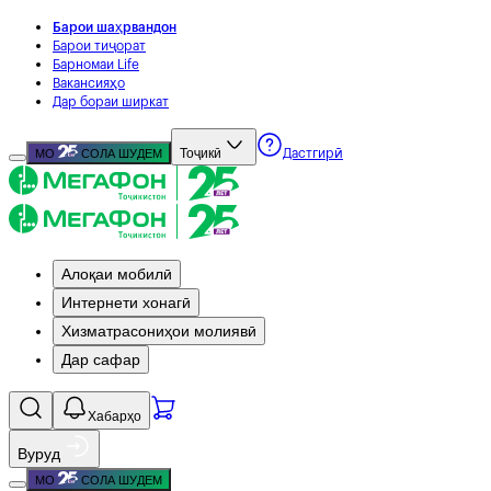
Барои шаҳрвандон
Барои тиҷорат
Барномаи Life
Вакансияҳо
Дар бораи ширкат
Тоҷикӣ
МО
СОЛА ШУДЕМ
Дастгирӣ
Алоқаи мобилӣ
Интернети хонагӣ
Хизматрасониҳои молиявӣ
Дар сафар
Хабарҳо
Вуруд
МО
СОЛА ШУДЕМ