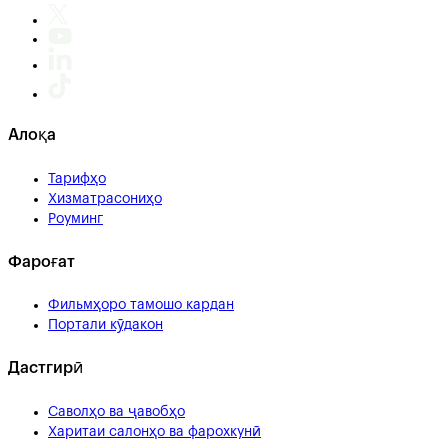
Алоқа
Тарифҳо
Хизматрасониҳо
Роуминг
Фароғат
Фильмҳоро тамошо кардан
Портали кӯдакон
Дастгирӣ
Саволҳо ва ҷавобҳо
Харитаи салонҳо ва фарохкунӣ