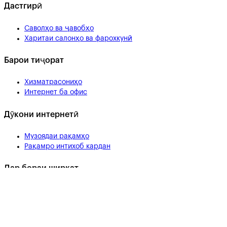
Дастгирӣ
Саволҳо ва ҷавобҳо
Харитаи салонҳо ва фарохкунӣ
Барои тиҷорат
Хизматрасониҳо
Интернет ба офис
Дӯкони интернетӣ
Музоядаи рақамҳо
Рақамро интихоб кардан
Дар бораи ширкат
Ҳама чиз дар бораи МегаФон
Кор дар МегаФон
Хабарҳо