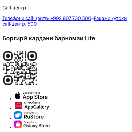
Call-центр
Телефони call-центр:
+992 907 700 500
Рақами кӯтоҳи
ё
call-центр:
500
Боргирӣ кардани барномаи Life