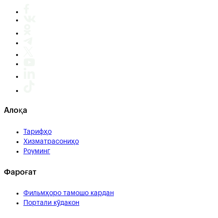
Алоқа
Тарифҳо
Хизматрасониҳо
Роуминг
Фароғат
Фильмҳоро тамошо кардан
Портали кӯдакон