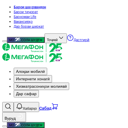
Барои шаҳрвандон
Барои тиҷорат
Барномаи Life
Вакансияҳо
Дар бораи ширкат
Тоҷикӣ
МО
СОЛА ШУДЕМ
Дастгирӣ
Алоқаи мобилӣ
Интернети хонагӣ
Хизматрасониҳои молиявӣ
Дар сафар
Хабарҳо
Сабад
Вуруд
МО
СОЛА ШУДЕМ