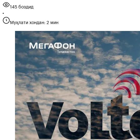
145 боздид
•
Муҳлати хондан: 2 мин