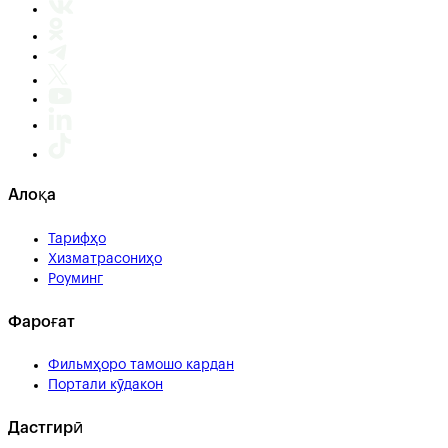
Алоқа
Тарифҳо
Хизматрасониҳо
Роуминг
Фароғат
Фильмҳоро тамошо кардан
Портали кӯдакон
Дастгирӣ