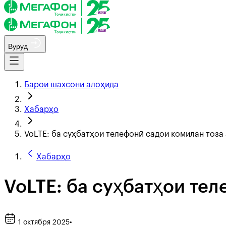
Вуруд
Барои шахсони алоҳида
Хабарҳо
VoLTE: ба суҳбатҳои телефонӣ садои комилан тоза
Хабарҳо
VoLTE: ба суҳбатҳои тел
1 октября 2025
•