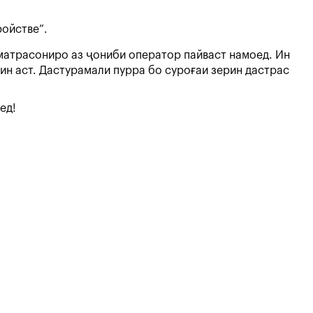
ройстве”.
зматрасониро аз ҷониби оператор пайваст намоед. Ин
н аст. Дастурамали пурра бо суроғаи зерин дастрас
ед!