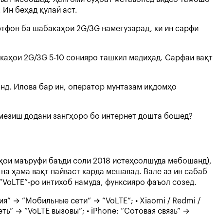
 Ин беҳад қулай аст.
ртфон ба шабакаҳои 2G/3G намегузарад, ки ин сарфи
акаҳои 2G/3G 5-10 сонияро ташкил медиҳад. Сарфаи вақт
нд. Илова бар ин, оператор мунтазам иқдомҳо
 омезиш додани зангҳоро бо интернет дошта бошед?
ҳои маъруфи баъди соли 2018 истеҳсолшуда мебошанд),
на ҳама вақт пайваст карда мешавад. Вале аз ин сабаб
 “VoLTE”-ро интихоб намуда, функсияро фаъол созед.
я” → “Мобильные сети” → “VoLTE”; • Xiaomi / Redmi /
ь” → “VoLTE вызовы”; • iPhone: “Сотовая связь” →