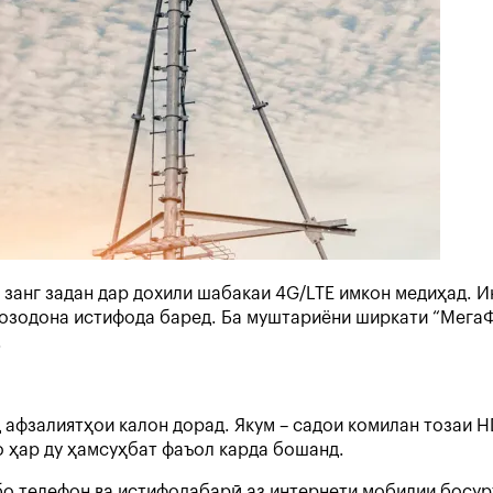
ои занг задан дар дохили шабакаи 4G/LTE имкон медиҳад. 
озодона истифода баред. Ба муштариёни ширкати “МегаФо
.
 афзалиятҳои калон дорад. Якум – садои комилан тозаи H
о ҳар ду ҳамсуҳбат фаъол карда бошанд.
 бо телефон ва истифодабарӣ аз интернети мобилии босу