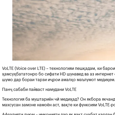
VoLTE (Voice over LTE) – технологияи пешқадам, ки бар
ҳамсуҳбататонро бо сифати HD шунавед ва аз интернет 
шумо дар бораи тарзи иҷрои амалҳо маълумот медиҳем
Панҷ сабаби пайваст намудани VoLTE
Технология ба муштариён чӣ медиҳад? Он якбора якчанд
махсусан замоне намоён аст, вақте ки функсияи VoLTE-р
Афзалияти дуюм – имконияти дар як вақт суҳбат кардан