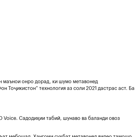
Ин маънои онро дорад, ки шумо метавонед
н Тоҷикистон” технология аз соли 2021 дастрас аст. Ба
D Voice. Садодиҳии табиӣ, шунаво ва баланди овоз
ръат мебошад. Ҳангоми суҳбат метавонед видео тамошо