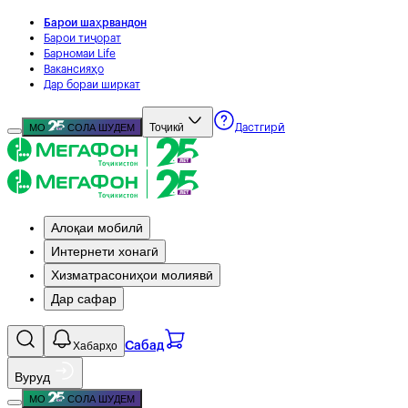
Барои шаҳрвандон
Барои тиҷорат
Барномаи Life
Вакансияҳо
Дар бораи ширкат
Тоҷикӣ
МО
СОЛА ШУДЕМ
Дастгирӣ
Алоқаи мобилӣ
Интернети хонагӣ
Хизматрасониҳои молиявӣ
Дар сафар
Хабарҳо
Сабад
Вуруд
МО
СОЛА ШУДЕМ