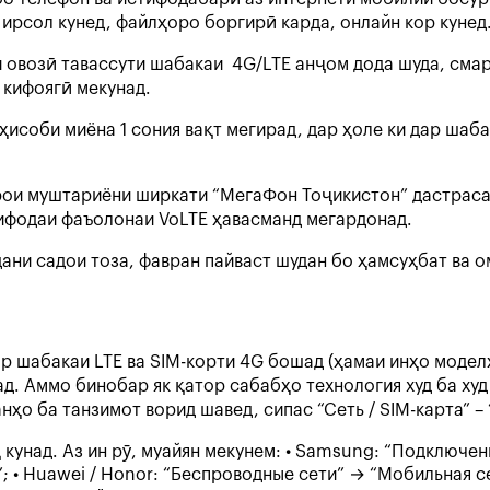
ирсол кунед, файлҳоро боргирӣ карда, онлайн кор кунед.
и овозӣ тавассути шабакаи 4G/LTE анҷом дода шуда, сма
 кифоягӣ мекунад.
ҳисоби миёна 1 сония вақт мегирад, дар ҳоле ки дар шаб
рои муштариёни ширкати “МегаФон Тоҷикистон” дастраса
тифодаи фаъолонаи VoLTE ҳавасманд мегардонад.
дани садои тоза, фавран пайваст шудан бо ҳамсуҳбат ва
р шабакаи LTE ва SIM-корти 4G бошад (ҳамаи инҳо модел
. Аммо бинобар як қатор сабабҳо технология худ ба худ 
нҳо ба танзимот ворид шавед, сипас “Сеть / SIM-карта” –
кунад. Аз ин рӯ, муайян мекунем: • Samsung: “Подключени
 • Huawei / Honor: “Беспроводные сети” → “Мобильная сет