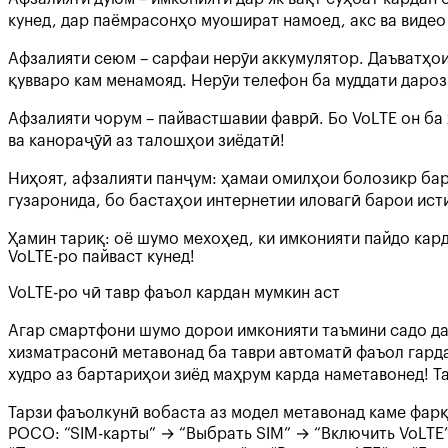
кунед, дар паёмрасонҳо муошират намоед, акс ва видео 
Афзалияти сеюм – сарфаи нерӯи аккумулятор. Даъватҳо
қувваро кам менамояд. Нерӯи телефон ба муддати дароз
Афзалияти чорум – пайвастшавии фаврӣ. Бо VoLTE он ба 
ва канораҷӯӣ аз талошҳои зиёдатӣ!
Ниҳоят, афзалияти панҷум: ҳамаи омилҳои болозикр ба
гузаронида, бо бастаҳои интернетии иловагӣ барои ис
Ҳамин тариқ: оё шумо мехоҳед, ки имконияти пайдо кар
VoLTE-ро пайваст кунед!
VoLTE-ро чӣ тавр фаъол кардан мумкин аст
Агар смартфони шумо дорои имконияти таъмини садо да
хизматрасонӣ метавонад ба таври автоматӣ фаъол гардад
худро аз бартариҳои зиёд маҳрум карда наметавонед! Та
Тарзи фаъолкунӣ вобаста аз модел метавонад каме фарқ 
POCO: “SIM-карты” → “Выбрать SIM” → “Включить VoLTE”;