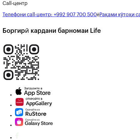
Call-центр
Телефони call-центр:
+992 907 700 500
Рақами кӯтоҳи ca
ё
Боргирӣ кардани барномаи Life