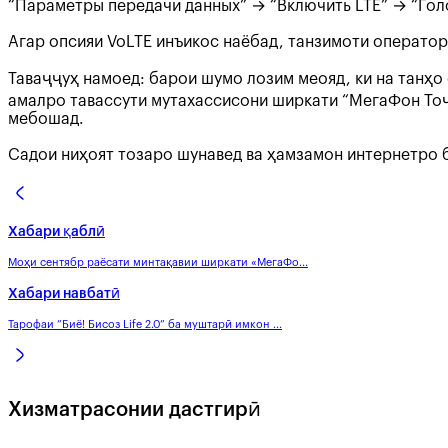
“Параметры передачи данных” → “Включить LTE” → “Голо
Агар опсияи VoLTE инъикос наёбад, танзимоти оператор
Таваҷҷуҳ намоед: барои шумо лозим меояд, ки на танҳо
амалро тавассути мутахассисони ширкати “МегаФон Тоҷ
мебошад.
Садои ниҳоят тозаро шунавед ва ҳамзамон интернетро 
Хабари қаблӣ
Моҳи сентябр раёсати минтақавии ширкати «МегаФо...
Хабари навбатӣ
Тарофаи ”Биё! Бисоз Life 2.0” ба муштарӣ имкон ...
Хизматрасонии дастгирӣ