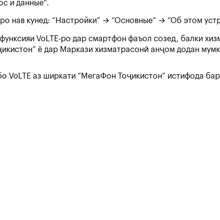
с и данные".
ро нав кунед: “Настройки” → “Основные” → “Об этом уст
 функсияи VoLTE-ро дар смартфон фаъол созед, балки хи
икистон” ё дар Маркази хизматрасонӣ анҷом додан мумки
бо VoLTE аз ширкати “МегаФон Тоҷикистон” истифода бар