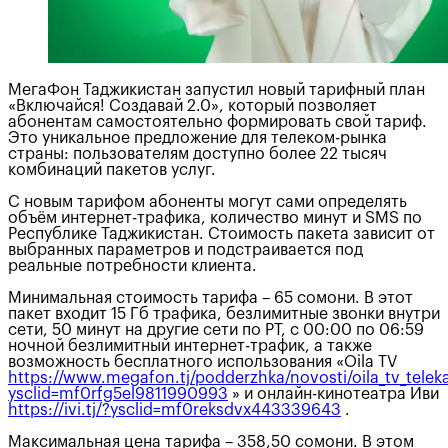
МегаФон Таджикистан запустил новый тарифный план
«Включайся! Создавай 2.0», который позволяет
абонентам самостоятельно формировать свой тариф.
Это уникальное предложение для телеком-рынка
страны: пользователям доступно более 22 тысяч
комбинаций пакетов услуг.
С новым тарифом абоненты могут сами определять
объём интернет-трафика, количество минут и SMS по
Республике Таджикистан. Стоимость пакета зависит от
выбранных параметров и подстраивается под
реальные потребности клиента.
Минимальная стоимость тарифа – 65 сомони. В этот
пакет входит 15 Гб трафика, безлимитные звонки внутри
сети, 50 минут на другие сети по РТ, с 00:00 по 06:59
ночной безлимитный интернет-трафик, а также
возможность бесплатного использования «Oila TV
https://www.megafon.tj/podderzhka/novosti/oila_tv_telek
ysclid=mf0rfg5el9811990993
» и онлайн-кинотеатра Иви
https://ivi.tj/?ysclid=mf0reksdvx443339643
.
Максимальная цена тарифа – 358,50 сомони. В этом