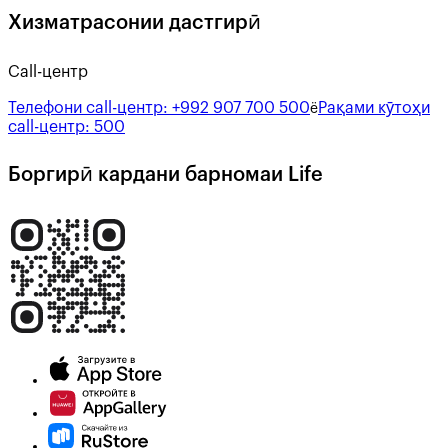
Хизматрасонии дастгирӣ
Call-центр
Телефони call-центр:
+992 907 700 500
Рақами кӯтоҳи
ё
call-центр:
500
Боргирӣ кардани барномаи Life