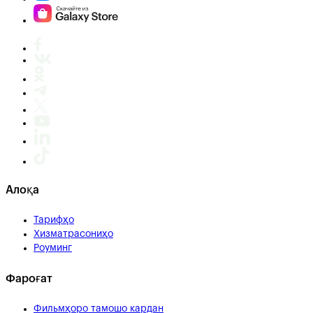
Алоқа
Тарифҳо
Хизматрасониҳо
Роуминг
Фароғат
Фильмҳоро тамошо кардан