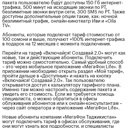
пакета пользователю будут доступны 150 Гб интернет-
трафика, 500 минут на исходящие звонки по РТ,
безлимитные звонки внутри сети, 300 SMS по РТ. Также
доступны дополнительные опции такие, как: ночной
безлимитный трафик, онлайн-кинотеатр Иви и «Oila
TV».
Абоненты, которые подключат тариф стоимостью от
100 сомони и выше, получают +100% интернет-трафика
в подарок на 12 месяцев с момента подключения.
Перейти на тариф «Включайся! Создавай 2.0» могут как
новые, так и действующие абоненты. Подключить
тариф можно самостоятельно. Самый удобный способ
– это через мобильное приложение «МегаФон Life». В
приложении необходимо открыть раздел «Мой тариф»,
пройти дальше в «Доступные» и нажать на кнопку
«Включайся! Создавай 2.0». Так пользователю
открывается доступ к калькулятору тарифного плана.
Именно там можно настроить содержание пакета и
увидеть его стоимость. Если же требуется помощь
специалиста, о можно обратиться в офисы
облуживания абонентов или к онлайн-консультантам –
через сайт оператора и приложение «МегаФон Life».
Новые абоненты компании «МегаФон Таджикистан»
могут подключить тариф в офисах обслуживания, где
они могут узнать все подробности, и специалисты