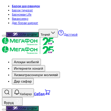
Барои шаҳрвандон
Барои тиҷорат
Барномаи Life
Вакансияҳо
Дар бораи ширкат
Тоҷикӣ
МО
СОЛА ШУДЕМ
Дастгирӣ
Алоқаи мобилӣ
Интернети хонагӣ
Хизматрасониҳои молиявӣ
Дар сафар
Хабарҳо
Сабад
Вуруд
МО
СОЛА ШУДЕМ