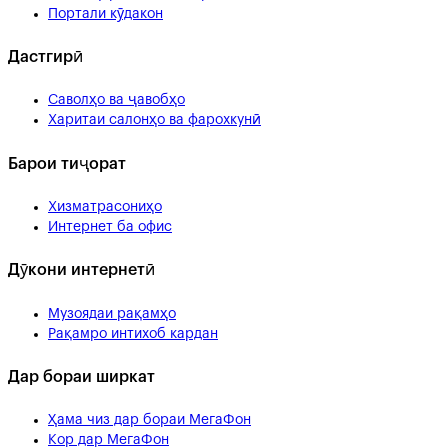
Портали кӯдакон
Дастгирӣ
Саволҳо ва ҷавобҳо
Харитаи салонҳо ва фарохкунӣ
Барои тиҷорат
Хизматрасониҳо
Интернет ба офис
Дӯкони интернетӣ
Музоядаи рақамҳо
Рақамро интихоб кардан
Дар бораи ширкат
Ҳама чиз дар бораи МегаФон
Кор дар МегаФон