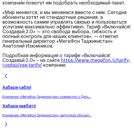
компании помогут им подобрать необходимый пакет.
«Мир меняется, и мы меняемся вместе с ним. Сегодня
абоненты хотят не стандартные решения, а
возможность самим управлять связью и пользоваться
услугами максимально эффективно. Тариф «Включайся!
Создавай 2.0» — это свобода выбора, гибкость и
полный контроль для наших клиентов», — отметил
генеральный директор «МегаФон Таджикистан»
Анатолий Изюмников.
Подробная информация о тарифе «Включайся!
Создавай 2.0» – на сайте
https://www.megafon.tj/tarify-
i-optsii/vse-tarify/
компании.
Хабари қаблӣ
Компания «МегаФон Таджикистан» совместно с Детс...
Хабари навбатӣ
Компания «МегаФон Таджикистан» запустила обновл...