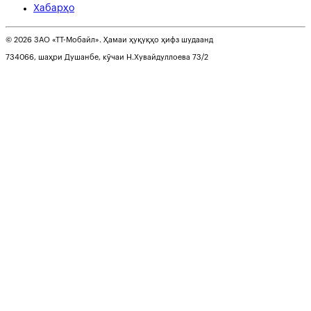
Хабарҳо
© 2026 ЗАО «ТТ-Мобайл». Ҳамаи ҳуқуқҳо ҳифз шудаанд
734066, шаҳри Душанбе, кӯчаи Н.Хувайдуллоева 73/2