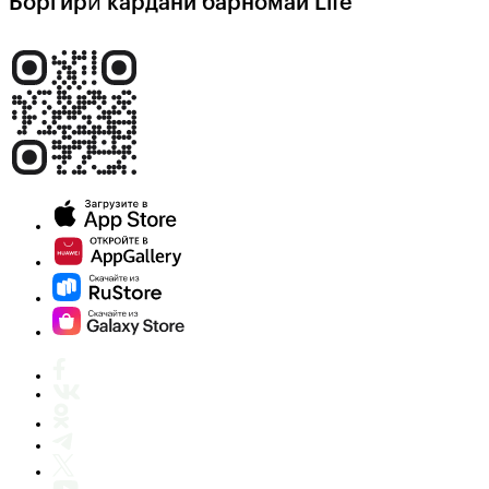
Боргирӣ кардани барномаи Life