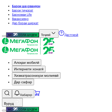
Барои шаҳрвандон
Барои тиҷорат
Барномаи Life
Вакансияҳо
Дар бораи ширкат
Тоҷикӣ
МО
СОЛА ШУДЕМ
Дастгирӣ
Алоқаи мобилӣ
Интернети хонагӣ
Хизматрасониҳои молиявӣ
Дар сафар
Хабарҳо
Вуруд
МО
СОЛА ШУДЕМ