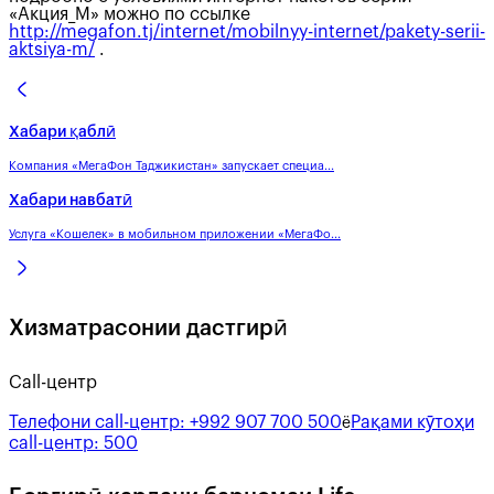
«Акция_М» можно по ссылке
http://megafon.tj/internet/mobilnyy-internet/pakety-serii-
aktsiya-m/
.
Хабари қаблӣ
Компания «МегаФон Таджикистан» запускает специа...
Хабари навбатӣ
Услуга «Кошелек» в мобильном приложении «МегаФо...
Хизматрасонии дастгирӣ
Call-центр
Телефони call-центр:
+992 907 700 500
Рақами кӯтоҳи
ё
call-центр:
500