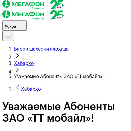
Вуруд
Барои шахсони алоҳида
Хабарҳо
Уважаемые Абоненты ЗАО «ТТ мобайл»!
Хабарҳо
Уважаемые Абоненты
ЗАО «ТТ мобайл»!