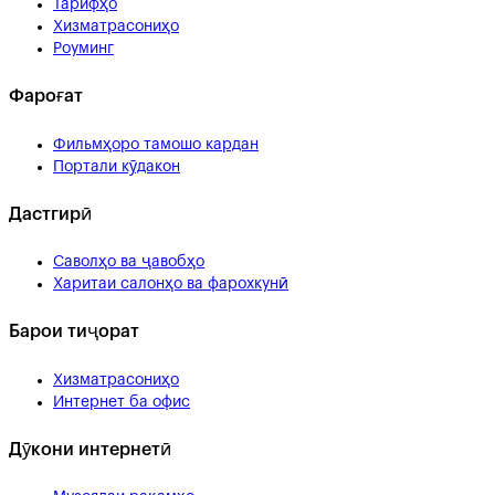
Тарифҳо
Хизматрасониҳо
Роуминг
Фароғат
Фильмҳоро тамошо кардан
Портали кӯдакон
Дастгирӣ
Саволҳо ва ҷавобҳо
Харитаи салонҳо ва фарохкунӣ
Барои тиҷорат
Хизматрасониҳо
Интернет ба офис
Дӯкони интернетӣ