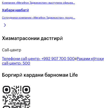
Компания «МегаФон Таджикистан» выступила официа...
Хабари навбатӣ
Сотрудники компании «МегаФон Таджикистан» продо...
Хизматрасонии дастгирӣ
Call-центр
Телефони call-центр:
+992 907 700 500
Рақами кӯтоҳи
ё
call-центр:
500
Боргирӣ кардани барномаи Life