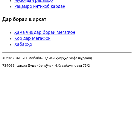
Музоядаи рақамҳо
Рақамро интихоб кардан
Дар бораи ширкат
Ҳама чиз дар бораи МегаФон
Кор дар МегаФон
Хабарҳо
© 2026 ЗАО «ТТ-Мобайл». Ҳамаи ҳуқуқҳо ҳифз шудаанд
734066, шаҳри Душанбе, кӯчаи Н.Хувайдуллоева 73/2