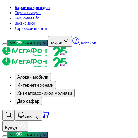
Барои шаҳрвандон
Барои тиҷорат
Барномаи Life
Вакансияҳо
Дар бораи ширкат
Тоҷикӣ
МО
СОЛА ШУДЕМ
Дастгирӣ
Алоқаи мобилӣ
Интернети хонагӣ
Хизматрасониҳои молиявӣ
Дар сафар
Хабарҳо
Вуруд
МО
СОЛА ШУДЕМ