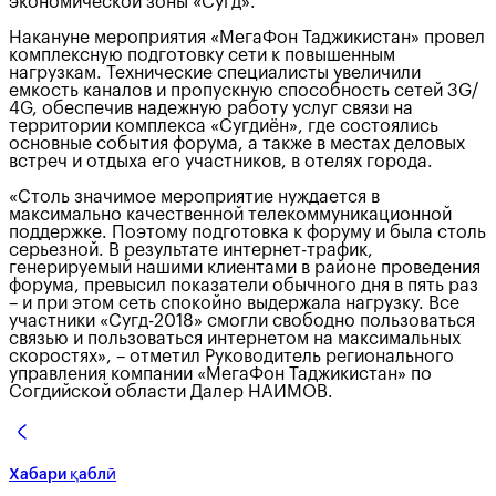
экономической зоны «Сугд».
Накануне мероприятия «МегаФон Таджикистан» провел
комплексную подготовку сети к повышенным
нагрузкам. Технические специалисты увеличили
емкость каналов и пропускную способность сетей 3G/
4G, обеспечив надежную работу услуг связи на
территории комплекса «Сугдиён», где состоялись
основные события форума, а также в местах деловых
встреч и отдыха его участников, в отелях города.
«Столь значимое мероприятие нуждается в
максимально качественной телекоммуникационной
поддержке. Поэтому подготовка к форуму и была столь
серьезной. В результате интернет-трафик,
генерируемый нашими клиентами в районе проведения
форума, превысил показатели обычного дня в пять раз
– и при этом сеть спокойно выдержала нагрузку. Все
участники «Сугд-2018» смогли свободно пользоваться
связью и пользоваться интернетом на максимальных
скоростях», – отметил Руководитель регионального
управления компании «МегаФон Таджикистан» по
Согдийской области Далер НАИМОВ.
Хабари қаблӣ