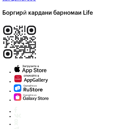
Боргирӣ кардани барномаи Life