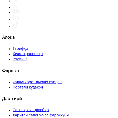
Алоқа
Тарифҳо
Хизматрасониҳо
Роуминг
Фароғат
Фильмҳоро тамошо кардан
Портали кӯдакон
Дастгирӣ
Саволҳо ва ҷавобҳо
Харитаи салонҳо ва фарохкунӣ