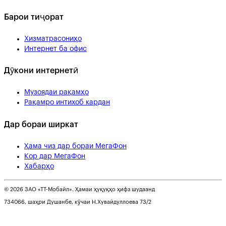
Барои тиҷорат
Хизматрасониҳо
Интернет ба офис
Дӯкони интернетӣ
Музоядаи рақамҳо
Рақамро интихоб кардан
Дар бораи ширкат
Ҳама чиз дар бораи МегаФон
Кор дар МегаФон
Хабарҳо
© 2026 ЗАО «ТТ-Мобайл». Ҳамаи ҳуқуқҳо ҳифз шудаанд
734066, шаҳри Душанбе, кӯчаи Н.Хувайдуллоева 73/2