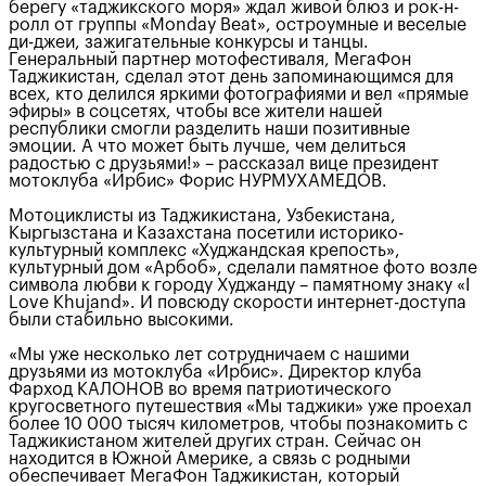
берегу «таджикского моря» ждал живой блюз и рок-н-
ролл от группы «Monday Beat», остроумные и веселые
ди-джеи, зажигательные конкурсы и танцы.
Генеральный партнер мотофестиваля, МегаФон
Таджикистан, сделал этот день запоминающимся для
всех, кто делился яркими фотографиями и вел «прямые
эфиры» в соцсетях, чтобы все жители нашей
республики смогли разделить наши позитивные
эмоции. А что может быть лучше, чем делиться
радостью с друзьями!» – рассказал вице президент
мотоклуба «Ирбис» Форис НУРМУХАМЕДОВ.
Мотоциклисты из Таджикистана, Узбекистана,
Кыргызстана и Казахстана посетили историко-
культурный комплекс «Худжандская крепость»,
культурный дом «Арбоб», сделали памятное фото возле
символа любви к городу Худжанду – памятному знаку «I
Love Khujand». И повсюду скорости интернет-доступа
были стабильно высокими.
«Мы уже несколько лет сотрудничаем с нашими
друзьями из мотоклуба «Ирбис». Директор клуба
Фарход КАЛОНОВ во время патриотического
кругосветного путешествия «Мы таджики» уже проехал
более 10 000 тысяч километров, чтобы познакомить с
Таджикистаном жителей других стран. Сейчас он
находится в Южной Америке, а связь с родными
обеспечивает МегаФон Таджикистан, который