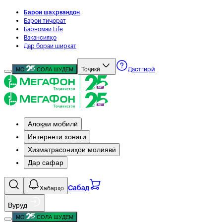
Барои шаҳрвандон
Барои тиҷорат
Барномаи Life
Вакансияҳо
Дар бораи ширкат
Тоҷикӣ
МО
СОЛА ШУДЕМ
Дастгирӣ
Алоқаи мобилӣ
Интернети хонагӣ
Хизматрасониҳои молиявӣ
Дар сафар
Хабарҳо
Сабад
Вуруд
МО
СОЛА ШУДЕМ