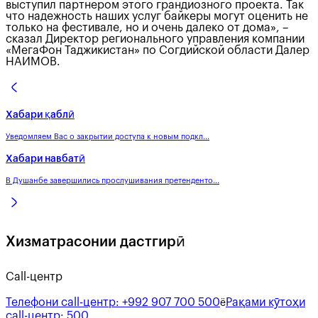
выступил партнером этого грандиозного проекта. Так
что надежность наших услуг байкеры могут оценить не
только на фестивале, но и очень далеко от дома», –
сказал Директор регионального управления компании
«МегаФон Таджикистан» по Согдийской области Далер
НАИМОВ.
Хабари қаблӣ
Уведомляем Вас о закрытии доступа к новым подкл...
Хабари навбатӣ
В Душанбе завершились прослушивания претенденто...
Хизматрасонии дастгирӣ
Call-центр
Телефони call-центр:
+992 907 700 500
Рақами кӯтоҳи
ё
call-центр:
500