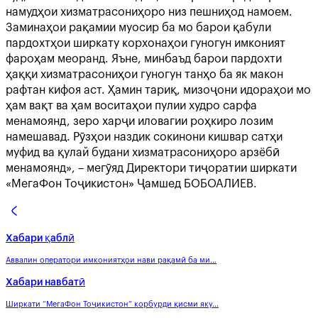
намудҳои хизматрасониҳоро низ пешниҳод намоем.
Заминаҳои рақамии муосир ба мо барои қабули
пардохтҳои ширкату корхонаҳои гуногун имконият
фароҳам меоранд. Яъне, минбаъд барои пардохти
ҳаққи хизматрасониҳои гуногун танҳо ба як макон
рафтан кифоя аст. Ҳамин тариқ, мизоҷони идораҳои мо
ҳам вақт ва ҳам воситаҳои пулии худро сарфа
менамоянд, зеро харҷи иловагии роҳкиро лозим
намешавад. Рӯзҳои наздик сокинони кишвар сатҳи
муфид ва қулай будани хизматрасониҳоро арзёбӣ
менамоянд», – мегӯяд Директори тиҷоратии ширкати
«МегаФон Тоҷикистон» Ҷамшед БОБОАЛИЕВ.
Хабари қаблӣ
Аввалин оператори имкониятҳои нави рақамӣ ба ми...
Хабари навбатӣ
Ширкати “МегаФон Тоҷикистон” корбурди қисми яку...