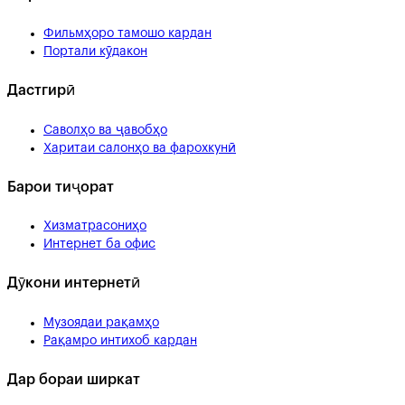
Фильмҳоро тамошо кардан
Портали кӯдакон
Дастгирӣ
Саволҳо ва ҷавобҳо
Харитаи салонҳо ва фарохкунӣ
Барои тиҷорат
Хизматрасониҳо
Интернет ба офис
Дӯкони интернетӣ
Музоядаи рақамҳо
Рақамро интихоб кардан
Дар бораи ширкат