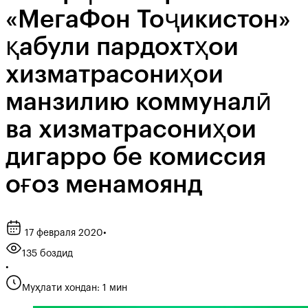
«МегаФон Тоҷикистон»
қабули пардохтҳои
хизматрасониҳои
манзилию коммуналӣ
ва хизматрасониҳои
дигарро бе комиссия
оғоз менамоянд
17 февраля 2020
•
135 боздид
•
Муҳлати хондан: 1 мин