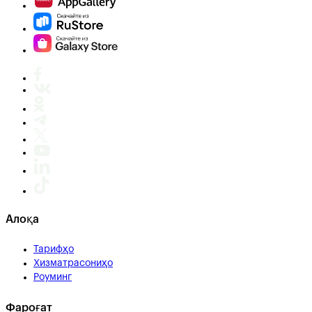
Алоқа
Тарифҳо
Хизматрасониҳо
Роуминг
Фароғат