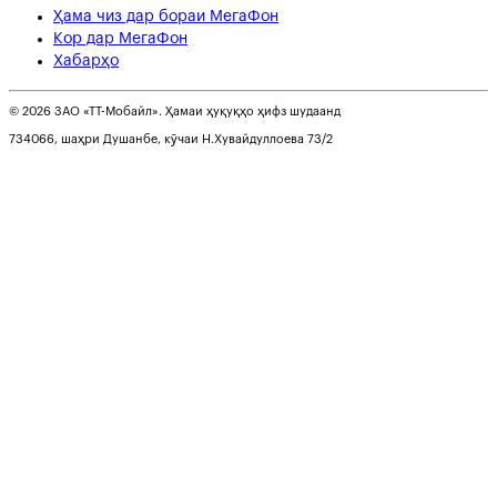
Ҳама чиз дар бораи МегаФон
Кор дар МегаФон
Хабарҳо
© 2026 ЗАО «ТТ-Мобайл». Ҳамаи ҳуқуқҳо ҳифз шудаанд
734066, шаҳри Душанбе, кӯчаи Н.Хувайдуллоева 73/2