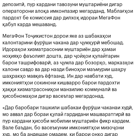
депозитӣ, пур кардани тавозуни муштариёни дигар
операторони алоқа имконпазир мегарданд. Маблағҳои
пардохт бе комиссия дар дилхоҳ идораи МегаФон
қабул карда мешаванд.
МегаФон Тоҷикистон дорои яке аз шабакаҳои
калонтарини фурӯши чакана дар ҷумҳурӣ мебошад.
Идораҳои хизматрасонии муштариён дар ҳамаи
ноҳияҳо фаъолият дошта, дар ҷойҳои қулайтарин
барои ташрифоварӣ, аз ҷумла дар бозорҳо, марказҳои
калони савдо ва дар назди биноҳои маъмурии шаҳру
шаҳракҳо мавқеъ ёфтаанд. Ин дар навбати худ,
имкониятҳои сокинони кишварро барои пардохти
ҳаққи хизматрасониҳои манзилию коммуналӣ ва
ҳисобномаҳои дигар васеътар мегардонад.
«Дар баробари ташкили шабакаи фурӯши чаканаи худӣ,
мо аввал дар бораи қулай гардидани машваратгирӣ ва
пур кардани ҳисоби мобилии муштариён фикр кардем.
Вале баъдан, бо васеъкунии имкониятҳои мизоҷони
худ, мо ба андешае омадем, ки барои онҳо дигар