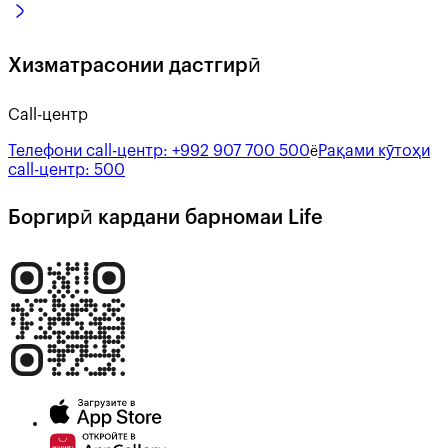
Хизматрасонии дастгирӣ
Call-центр
Телефони call-центр:
+992 907 700 500
Рақами кӯтоҳи
ё
call-центр:
500
Боргирӣ кардани барномаи Life