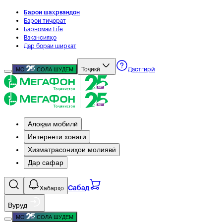
Барои шаҳрвандон
Барои тиҷорат
Барномаи Life
Вакансияҳо
Дар бораи ширкат
Тоҷикӣ
МО
СОЛА ШУДЕМ
Дастгирӣ
Алоқаи мобилӣ
Интернети хонагӣ
Хизматрасониҳои молиявӣ
Дар сафар
Хабарҳо
Сабад
Вуруд
МО
СОЛА ШУДЕМ