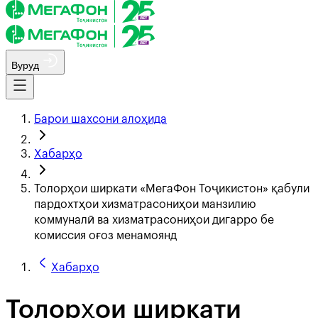
Вуруд
Барои шахсони алоҳида
Хабарҳо
Толорҳои ширкати «МегаФон Тоҷикистон» қабули
пардохтҳои хизматрасониҳои манзилию
коммуналӣ ва хизматрасониҳои дигарро бе
комиссия оғоз менамоянд
Хабарҳо
Толорҳои ширкати