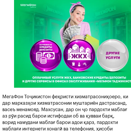
МегаФон Тоҷикистон феҳристи хизматрасониҳоеро, ки
дар марказҳои хизматрасонии муштариён дастрасанд,
васеъ менамояд. Махсусан, дар он ҷо пардохти маблағ
аз рӯи расид барои истифодаи об ва қувваи барқ,
ворид намудани маблағ барои адои қарз, пардохти
маблағи интернети хонагӣ ва телефония, ҳисоби