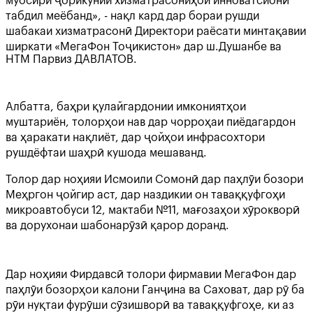
муосири ҷорикунии хизматрасониҳои инноватсионӣ
табдил меёбанд», - нақл кард дар бораи рушди
шабакаи хизматрасонӣ Директори раёсати минтақавии
ширкати «МегаФон Тоҷикистон» дар ш.Душанбе ва
НТМ Парвиз ДАВЛАТОВ.
Албатта, баҳри қулайгардонии имкониятҳои
муштариён, толорҳои нав дар чорроҳаи пиёдагардон
ва ҳаракати нақлиёт, дар ҷойҳои инфрасохтори
рушдёфтаи шаҳрӣ кушода мешаванд.
Толор дар ноҳияи Исмоили Сомонӣ дар паҳлӯи бозори
Меҳргон ҷойгир аст, дар наздикии он таваққуфгоҳи
микроавтобуси 12, мактаби №11, мағозаҳои хӯрокворӣ
ва дорухонаи шабонарӯзӣ қарор доранд.
Дар ноҳияи Фирдавсӣ толори фирмавии МегаФон дар
паҳлӯи бозорҳои калони Ганҷина ва Саховат, дар рӯ ба
рӯи нуқтаи фурӯши сӯзишворӣ ва таваққуфгоҳе, ки аз