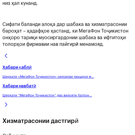
низ ҳал кунанд.
Сифати баланди алоқа дар шабака ва хизматрасонии
бароҳат – ҳадафҳое ҳастанд, ки МегаФон Тоҷикистон
онҳоро тариқи муосиргардонии шабака ва ифтитоҳи
толорҳои фирмавии нав пайгирӣ менамояд.
Хабари қаблӣ
Ширкати «МегаФон Тоҷикистон» силсилаи пахшҳои м...
Хабари навбатӣ
Ширкати “МегаФон Тоҷикистон” дар вилояти Хатлон...
Хизматрасонии дастгирӣ