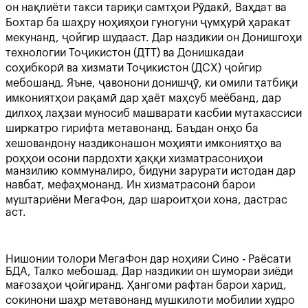
он нақлиёти такси тариқи самтҳои Рӯдакӣ, Ваҳдат ва
Бохтар ба шаҳру ноҳияҳои гуногуни ҷумҳурӣ ҳаракат
мекунанд, ҷойгир шудааст. Дар наздикии он Донишгоҳи
технологии Тоҷикистон (ДТТ) ва Донишкадаи
соҳибкорӣ ва хизмати Тоҷикистон (ДСХ) ҷойгир
мебошанд. Яъне, ҷавонони донишҷӯ, ки омили татбиқи
имкониятҳои рақамӣ дар ҳаёт маҳсуб меёбанд, дар
дилхоҳ лаҳзаи муносиб машварати касбии мутахассиси
ширкатро гирифта метавонанд. Баъдан онҳо ба
хешовандону наздиконашон моҳияти имкониятҳо ва
роҳҳои осони пардохти ҳаққи хизматрасониҳои
манзилию коммуналиро, бидуни зарурати истодан дар
навбат, мефаҳмонанд. Ин хизматрасонӣ барои
муштариёни МегаФон, дар шароитҳои хона, дастрас
аст.
Нишонии толори МегаФон дар ноҳияи Сино - Раёсати
БДА, Талко мебошад. Дар наздикии он шумораи зиёди
мағозаҳои ҷойгиранд. Ҳангоми рафтан барои харид,
сокинони шаҳр метавонанд мушкилоти мобилии худро