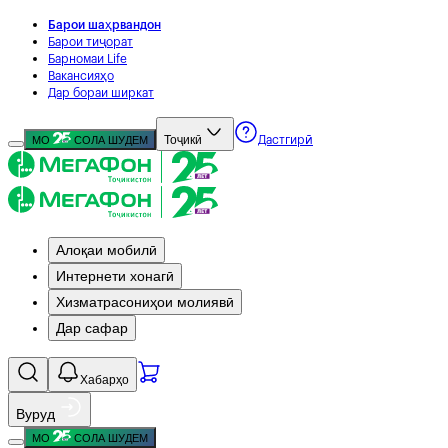
Барои шаҳрвандон
Барои тиҷорат
Барномаи Life
Вакансияҳо
Дар бораи ширкат
Тоҷикӣ
МО
СОЛА ШУДЕМ
Дастгирӣ
Алоқаи мобилӣ
Интернети хонагӣ
Хизматрасониҳои молиявӣ
Дар сафар
Хабарҳо
Вуруд
МО
СОЛА ШУДЕМ