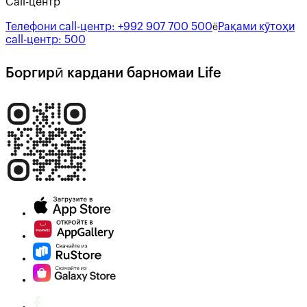
Call-центр
Телефони call-центр:
+992 907 700 500
Рақами кӯтоҳи
ё
call-центр:
500
Боргирӣ кардани барномаи Life