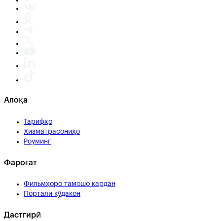
Алоқа
Тарифҳо
Хизматрасониҳо
Роуминг
Фароғат
Фильмҳоро тамошо кардан
Портали кӯдакон
Дастгирӣ