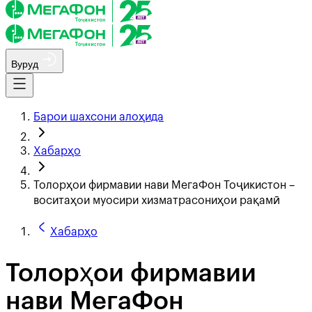
Вуруд
Барои шахсони алоҳида
Хабарҳо
Толорҳои фирмавии нави МегаФон Тоҷикистон –
воситаҳои муосири хизматрасониҳои рақамӣ
Хабарҳо
Толорҳои фирмавии
нави МегаФон