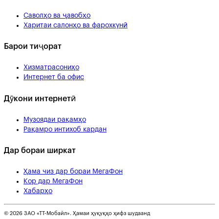
Саволҳо ва ҷавобҳо
Харитаи салонҳо ва фарохкунӣ
Барои тиҷорат
Хизматрасониҳо
Интернет ба офис
Дӯкони интернетӣ
Музоядаи рақамҳо
Рақамро интихоб кардан
Дар бораи ширкат
Ҳама чиз дар бораи МегаФон
Кор дар МегаФон
Хабарҳо
© 2026 ЗАО «ТТ-Мобайл». Ҳамаи ҳуқуқҳо ҳифз шудаанд