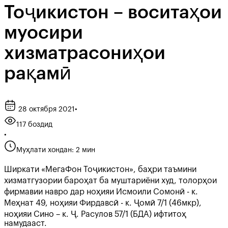
Тоҷикистон – воситаҳои
муосири
хизматрасониҳои
рақамӣ
28 октября 2021
•
117 боздид
•
Муҳлати хондан: 2 мин
Ширкати «МегаФон Тоҷикистон», баҳри таъмини
хизматгузории бароҳат ба муштариёни худ, толорҳои
фирмавии навро дар ноҳияи Исмоили Сомонӣ - к.
Меҳнат 49, ноҳияи Фирдавсӣ - к. Ҷомӣ 7/1 (46мкр),
ноҳияи Сино – к. Ҷ. Расулов 57/1 (БДА) ифтитоҳ
намудааст.