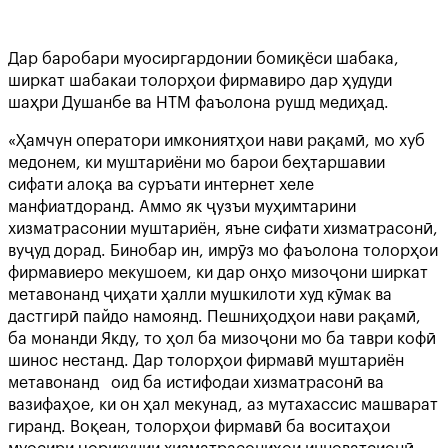
Дар баробари муосиргардонии бомиқёси шабака,
ширкат шабакаи толорҳои фирмавиро дар ҳудуди
шаҳри Душанбе ва НТМ фаъолона рушд медиҳад.
«Ҳамчун оператори имкониятҳои нави рақамӣ, мо хуб
медонем, ки муштариёни мо барои беҳтаршавии
сифати алоқа ва суръати интернет хеле
манфиатдоранд. Аммо як ҷузъи муҳимтарини
хизматрасонии муштариён, яъне сифати хизматрасонӣ,
вуҷуд дорад. Бинобар ин, имрӯз мо фаъолона толорҳои
фирмавиеро мекушоем, ки дар онҳо мизоҷони ширкат
метавонанд ҷиҳати ҳалли мушкилоти худ кӯмак ва
дастгирӣ пайдо намоянд. Пешниҳодҳои нави рақамӣ,
ба монанди Якду, то ҳол ба мизоҷони мо ба таври кофӣ
шинос нестанд. Дар толорҳои фирмавӣ муштариён
метавонанд оид ба истифодаи хизматрасонӣ ва
вазифаҳое, ки он ҳал мекунад, аз мутахассис машварат
гиранд. Воқеан, толорҳои фирмавӣ ба воситаҳои