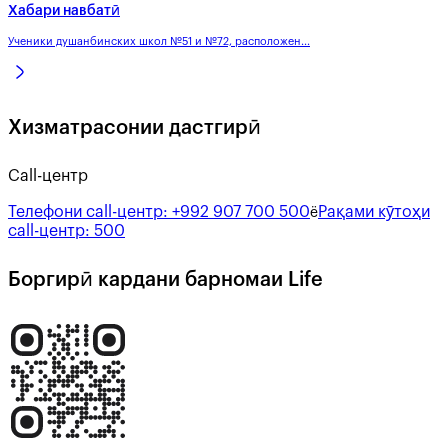
Хабари навбатӣ
Ученики душанбинских школ №51 и №72, расположен...
Хизматрасонии дастгирӣ
Call-центр
Телефони call-центр:
+992 907 700 500
Рақами кӯтоҳи
ё
call-центр:
500
Боргирӣ кардани барномаи Life