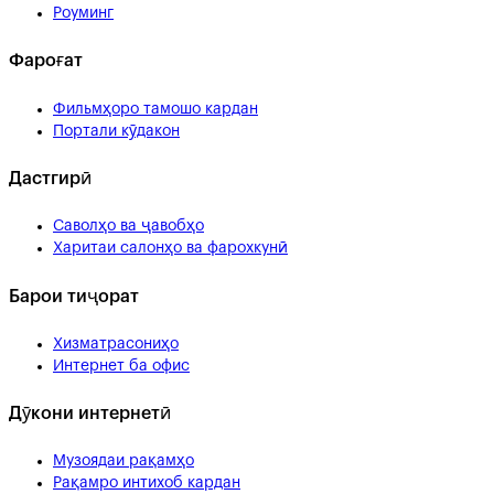
Роуминг
Фароғат
Фильмҳоро тамошо кардан
Портали кӯдакон
Дастгирӣ
Саволҳо ва ҷавобҳо
Харитаи салонҳо ва фарохкунӣ
Барои тиҷорат
Хизматрасониҳо
Интернет ба офис
Дӯкони интернетӣ
Музоядаи рақамҳо
Рақамро интихоб кардан