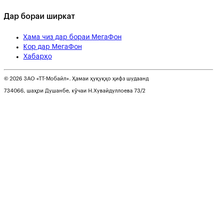
Дар бораи ширкат
Ҳама чиз дар бораи МегаФон
Кор дар МегаФон
Хабарҳо
© 2026 ЗАО «ТТ-Мобайл». Ҳамаи ҳуқуқҳо ҳифз шудаанд
734066, шаҳри Душанбе, кӯчаи Н.Хувайдуллоева 73/2