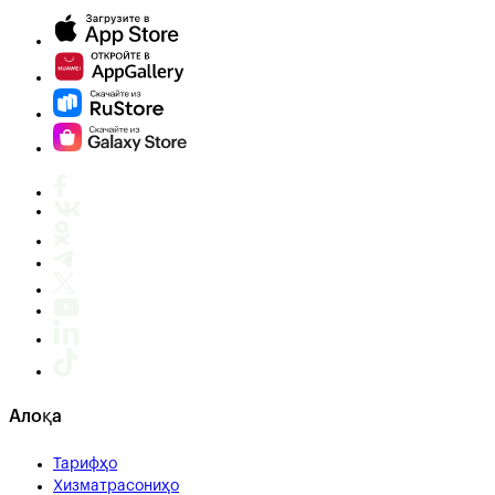
Алоқа
Тарифҳо
Хизматрасониҳо