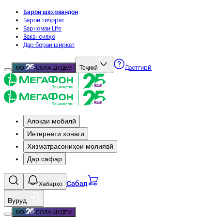
Барои шаҳрвандон
Барои тиҷорат
Барномаи Life
Вакансияҳо
Дар бораи ширкат
Тоҷикӣ
МО
СОЛА ШУДЕМ
Дастгирӣ
Алоқаи мобилӣ
Интернети хонагӣ
Хизматрасониҳои молиявӣ
Дар сафар
Хабарҳо
Сабад
Вуруд
МО
СОЛА ШУДЕМ