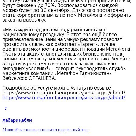
малому бизнесу и индивидуальным предпринимателям,
будут снижены до 70%. Воспользоваться скидкой
можно будет до 30 сентября. Для этого достаточно
стать корпоративным клиентом МегаФона и оформить
заказ на рассылку.
«Мы каждый год делаем подарки клиентам к
национальному празднику. В этот раз ещё более
привлекательные цены на умную рекламу позволят
проверить в деле, как работает «Таргет», лучше
оценить возможности цифровых инноваций МегаФона.
Пусть эта акция станет для наших бизнес-клиентов
новым шагом на пути к успеху и процветанию. Успейте
запустить рекламу точно в цель на максимально
выгодных условиях!» – говорит руководитель службы
маркетинга компании «МегаФон Таджикистан»
Зебуниссо ЭРГАШЕВА.
Подробнее об услуге можно узнать по ссылке
https://www.megafon.tj/corporate/sms-target/about/
https://www.megafon.tj/corporate/sms-target/about/
Хабари қаблӣ
24 сентября в столице состоится грандиозный пра...