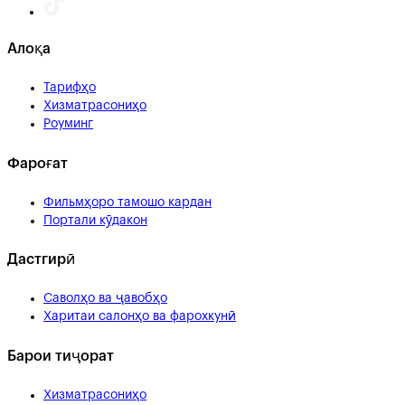
Алоқа
Тарифҳо
Хизматрасониҳо
Роуминг
Фароғат
Фильмҳоро тамошо кардан
Портали кӯдакон
Дастгирӣ
Саволҳо ва ҷавобҳо
Харитаи салонҳо ва фарохкунӣ
Барои тиҷорат
Хизматрасониҳо