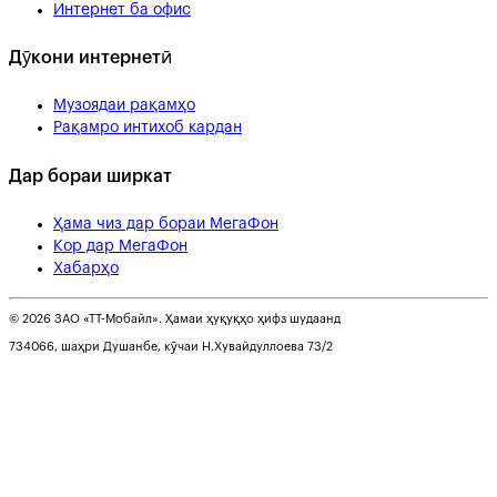
Интернет ба офис
Дӯкони интернетӣ
Музоядаи рақамҳо
Рақамро интихоб кардан
Дар бораи ширкат
Ҳама чиз дар бораи МегаФон
Кор дар МегаФон
Хабарҳо
© 2026 ЗАО «ТТ-Мобайл». Ҳамаи ҳуқуқҳо ҳифз шудаанд
734066, шаҳри Душанбе, кӯчаи Н.Хувайдуллоева 73/2