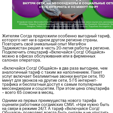
Жителям Согда предложили особенно выгодный тариф,
которого нет ни в одном другом регионе страны.
Повторить свой уникальный опыт МегаФон
Таджикистан решил в честь 20-летия работы в регионе.
Подключить спецтариф «Включайся Согд! Общайся»
можно в офисах обслуживания или в фирменных
салонах оператора.
«Включайся Согд! Общайся» в два раза выгоднее, чем
аналогичный тариф с таким же наполнением. Пакет
услуг включает безлимитные звонки внутри сети, 110
минут для звонков на другие сети, 5 Гб интернет-
трафика и бесплатный доступ к самым популярным
мессенджерам и соцсетям. При этом цена спецтарифа
– всего 65 сомони в месяц.
Одними из первых преимущества нового тарифа
оценили работники согдийских СМИ. «Нам нужно быть
на связи в режиме 24/7. А тариф «Включайся Согд!
Общайся» позволяет всегда быть онлайн и не упустить