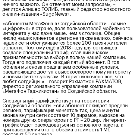
ничего важного. Он отвечает моим запросам», –
делится Алишер ТОЛИБ, главный редактор новостного
онлайн-издания «SugdNews».
«Абоненты МегаФона в Согдийской области – самые
«цифровые» в стране, доля пользователей мобильного
интернета у нас даже выше, чем в столице. Общее
число наших клиентов в регионе также велико, сейчас в
нашей сети обслуживается более 200 тысяч жителей
области. Поэтому ещё в 2018 году для согдийцев
создали специальный тариф, ставший знаком
признательности за выбор в пользу нашей компании.
Тогда его подключил каждый пятый абонент. В год
юбилея мы снова предлагаем особенные условия,
расширяющие доступ к высокоскоростному интернету
и новым финтех-услугам. В тариф включено всё, что
любят согдийцы!» – говорит Рахматжон РАХМАТОВ,
директор регионального управления компании
«МегаФон Таджикистан» по Согдийской области.
Специальный тариф действует на территории
Согдийской области. Если абонент покидает пределы
региона, тарификация меняется: так, цена минуты
звонка внутри сети составит 10 дирамов, вызовов на
номера других операторов по РТ – 20 дир. Интернет-
трафик будет расходоваться из основного пакета, а
при завершении этого объёма стоимость 1 Мб
составит 50 дирамов.