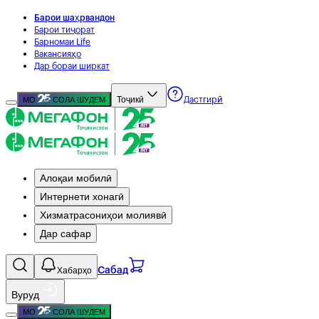
Барои шаҳрвандон
Барои тиҷорат
Барномаи Life
Вакансияҳо
Дар бораи ширкат
Тоҷикӣ
МО
СОЛА ШУДЕМ
Дастгирӣ
Алоқаи мобилӣ
Интернети хонагӣ
Хизматрасониҳои молиявӣ
Дар сафар
Хабарҳо
Сабад
Вуруд
МО
СОЛА ШУДЕМ