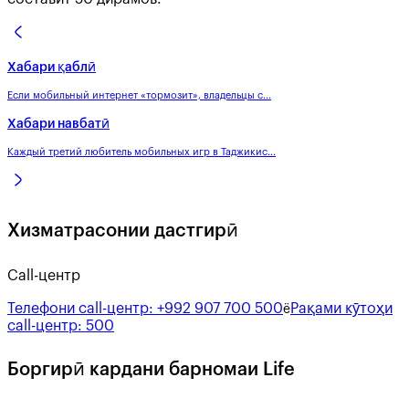
Хабари қаблӣ
Если мобильный интернет «тормозит», владельцы с...
Хабари навбатӣ
Каждый третий любитель мобильных игр в Таджикис...
Хизматрасонии дастгирӣ
Call-центр
Телефони call-центр:
+992 907 700 500
Рақами кӯтоҳи
ё
call-центр:
500
Боргирӣ кардани барномаи Life