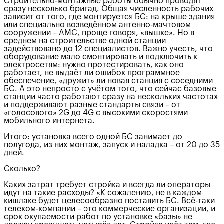
Строительно-монтажные работы обычно проводят
сразу несколько бригад. Общая численность рабочих
зависит от того, где монтируется БС: на крыше здания
или специально возведённом антенно-мачтовом
сооружении – АМС, проще говоря, «вышке». Но в
среднем на строительстве одной станции
задействовано до 12 специалистов. Важно учесть, что
оборудование мало смонтировать и подключить к
электросетям: нужно протестировать, как оно
работает, не выдаёт ли ошибок программное
обеспечение, «дружит» ли новая станция с соседними
БС. А это непросто с учётом того, что сейчас базовые
станции часто работают сразу на нескольких частотах
и поддерживают разные стандарты связи – от
«голосового» 2G до 4G с высокими скоростями
мобильного интернета.
Итого: установка всего одной БС занимает до
полугода, из них монтаж, запуск и наладка – от 20 до 35
дней.
Сколько?
Каких затрат требует стройка и всегда ли операторы
идут на такие расходы? «К сожалению, не в каждом
кишлаке будет целесообразно поставить БС. Всё-таки
телеком-компании – это коммерческие организации, и
срок окупаемости работ по установке «базы» не