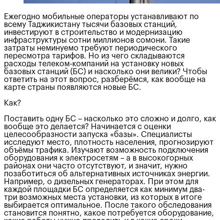
Ежегодно мобильные операторы устанавливают по
всему Таджикистану тысячи базовых станций,
инвестируют в строительство и модернизацию
инфраструктуры сотни миллионов сомони. Такие
затраты неминуемо требуют периодического
пересмотра тарифов. Но из чего складываются
расходы телеком-компаний на установку новых
базовых станций (БС) и насколько они велики? Чтобы
ответить на этот вопрос, разберёмся, как вообще на
карте страны появляются новые БС.
Как?
Поставить одну БС – насколько это сложно и долго, как
вообще это делается? Начинается с оценки
целесообразности запуска «базы». Специалисты
исследуют место, плотность населения, прогнозируют
объёмы трафика. Изучают возможность подключения
оборудования к электросетям – а в высокогорных
районах они часто отсутствуют, и значит, нужно
позаботиться об альтернативных источниках энергии.
Например, о дизельных генераторах. При этом для
каждой площадки БС определяется как минимум два-
три возможных места установки, из которых в итоге
выбирается оптимальное. После такого обследования
становится понятно, какое потребуется оборудование,