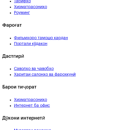
Тарифҳо
Хизматрасониҳо
Роуминг
Фароғат
Фильмҳоро тамошо кардан
Портали кӯдакон
Дастгирӣ
Саволҳо ва ҷавобҳо
Харитаи салонҳо ва фарохкунӣ
Барои тиҷорат
Хизматрасониҳо
Интернет ба офис
Дӯкони интернетӣ