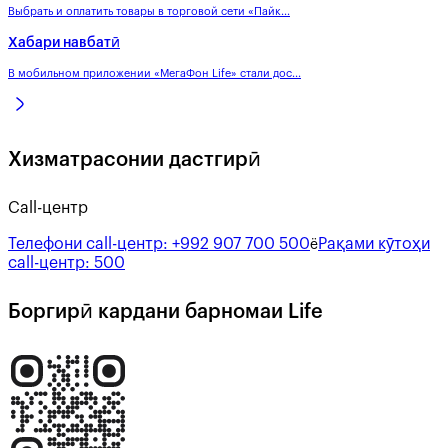
Выбрать и оплатить товары в торговой сети «Пайк...
Хабари навбатӣ
В мобильном приложении «МегаФон Life» стали дос...
Хизматрасонии дастгирӣ
Call-центр
Телефони call-центр:
+992 907 700 500
Рақами кӯтоҳи
ё
call-центр:
500
Боргирӣ кардани барномаи Life