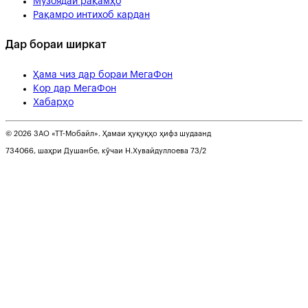
Музоядаи рақамҳо
Рақамро интихоб кардан
Дар бораи ширкат
Ҳама чиз дар бораи МегаФон
Кор дар МегаФон
Хабарҳо
© 2026 ЗАО «ТТ-Мобайл». Ҳамаи ҳуқуқҳо ҳифз шудаанд
734066, шаҳри Душанбе, кӯчаи Н.Хувайдуллоева 73/2