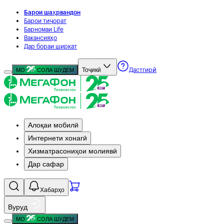
Барои шаҳрвандон
Барои тиҷорат
Барномаи Life
Вакансияҳо
Дар бораи ширкат
Тоҷикӣ
МО
СОЛА ШУДЕМ
Дастгирӣ
Алоқаи мобилӣ
Интернети хонагӣ
Хизматрасониҳои молиявӣ
Дар сафар
Хабарҳо
Вуруд
МО
СОЛА ШУДЕМ