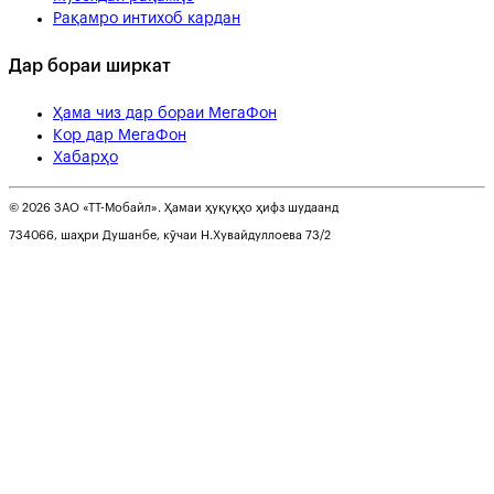
Рақамро интихоб кардан
Дар бораи ширкат
Ҳама чиз дар бораи МегаФон
Кор дар МегаФон
Хабарҳо
© 2026 ЗАО «ТТ-Мобайл». Ҳамаи ҳуқуқҳо ҳифз шудаанд
734066, шаҳри Душанбе, кӯчаи Н.Хувайдуллоева 73/2