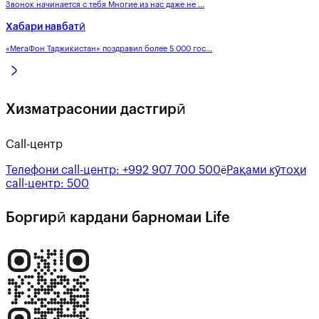
Звонок начинается с тебя Многие из нас даже не ...
Хабари навбатӣ
«МегаФон Таджикистан» поздравил более 5 000 гос...
Хизматрасонии дастгирӣ
Call-центр
Телефони call-центр:
+992 907 700 500
Рақами кӯтоҳи
ё
call-центр:
500
Боргирӣ кардани барномаи Life