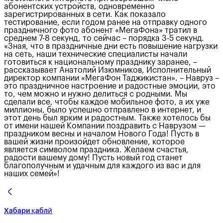
абонентских устройств, одновременно
зарегистрированных в сети. Как показало
тестирование, если годом ранее на отправку одного
праздничного фото абонент «МегаФона» тратил в
среднем 7-8 секунд, то сейчас – порядка 3-5 секунд.
«Зная, что в праздничные дни есть повышение нагрузки
на сеть, наши технические специалисты начали
готовиться к национальному празднику заранее, –
рассказывает Анатолий Изюмников, Исполнительный
директор компании «МегаФон Таджикистан». – Навруз –
это праздничное настроение и радостные эмоции, это
то, чем можно и нужно делиться с родными. Мы
сделали все, чтобы каждое мобильное фото, а их уже
миллионы, было успешно отправлено в интернет, и
этот день был ярким и радостным. Также хотелось бы
от имени нашей Компании поздравить с Наврузом —
праздником весны и началом Нового Года! Пусть в
вашей жизни произойдет обновление, которое
является символом праздника. Желаем счастья,
радости вашему дому! Пусть новый год станет
благополучным и удачным для каждого из вас и для
наших семей»!
Хабари қаблӣ