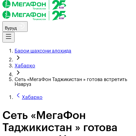
Вуруд
Барои шахсони алоҳида
Хабарҳо
Сеть «МегаФон Таджикистан » готова встретить
Навруз
Хабарҳо
Сеть «МегаФон
Таджикистан » готова