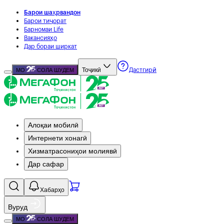
Барои шаҳрвандон
Барои тиҷорат
Барномаи Life
Вакансияҳо
Дар бораи ширкат
Тоҷикӣ
МО
СОЛА ШУДЕМ
Дастгирӣ
Алоқаи мобилӣ
Интернети хонагӣ
Хизматрасониҳои молиявӣ
Дар сафар
Хабарҳо
Вуруд
МО
СОЛА ШУДЕМ