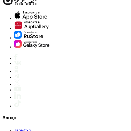
Алоқа
Тарифҳо