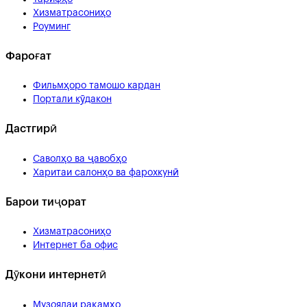
Хизматрасониҳо
Роуминг
Фароғат
Фильмҳоро тамошо кардан
Портали кӯдакон
Дастгирӣ
Саволҳо ва ҷавобҳо
Харитаи салонҳо ва фарохкунӣ
Барои тиҷорат
Хизматрасониҳо
Интернет ба офис
Дӯкони интернетӣ
Музоядаи рақамҳо