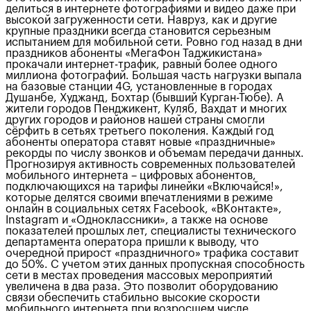
делиться в интернете фотографиями и видео даже при
высокой загруженности сети. Навруз, как и другие
крупные праздники всегда становится серьезным
испытанием для мобильной сети. Ровно год назад в дни
праздников абоненты «МегаФон Таджикистана»
прокачали интернет-трафик, равный более одного
миллиона фотографий. Большая часть нагрузки выпала
на базовые станции 4G, установленные в городах
Душанбе, Худжанд, Бохтар (бывший Курган-Тюбе). А
жители городов Пенджикент, Куляб, Вахдат и многих
других городов и районов нашей страны смогли
сёрфить в сетьях третьего поколения. Каждый год
абоненты оператора ставят новые «праздничные»
рекорды по числу звонков и объемам передачи данных.
Прогнозируя активность современных пользователей
мобильного интернета – цифровых абонентов,
подключающихся на тарифы линейки «Включайся!»,
которые делятся своими впечатлениями в режиме
онлайн в социальных сетях Facebook, «ВКонтакте»,
Instagram и «Одноклассники», а также на основе
показателей прошлых лет, специалисты технического
департамента оператора пришли к выводу, что
очередной прирост «праздничного» трафика составит
до 50%. С учетом этих данных пропускная способность
сети в местах проведения массовых мероприятий
увеличена в два раза. Это позволит оборудованию
связи обеспечить стабильно высокие скорости
мобильного интернета при возросшем числе