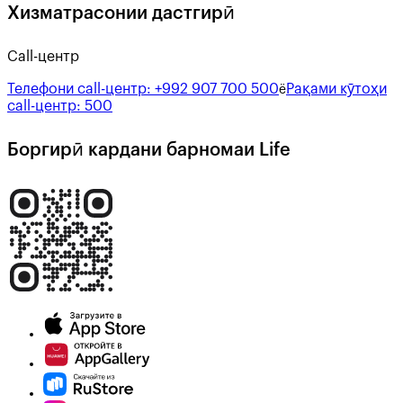
Хизматрасонии дастгирӣ
Call-центр
Телефони call-центр:
+992 907 700 500
Рақами кӯтоҳи
ё
call-центр:
500
Боргирӣ кардани барномаи Life