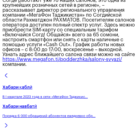
Согде работают уже 76 наших салонов, это одна из
крупнейших розничных сетей в регионе», –
рассказывает директор регионального управления
компании «МегаФон Таджикистан» по Согдийской
области Рахматджон РАХМАТОВ. Посетителям салонов
оператора доступен полный спектр услуг. Здесь можно
приобрести SIM-карту со специальным тарифом
«Включайся Согд! Общайся» всего за 65 сомони,
настроить смартфон или снять с карты наличные с
помощью услуги «Cash Out». График работы новых
офисов – с 8:00 до 17:00, воскресенье – выходной.
Узнать адрес ближайшего салона связи можно на сайте
https://www.megafon.tj/podderzhka/salony-svyazi/
компании.
Хабари қаблӣ
В I квартале 2023 года в сети «МегаФон Таджикис...
Хабари навбатӣ
Порядка 6 000 обращений абонентов ежедневно обр...