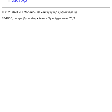
Хабарҳо
© 2026 ЗАО «ТТ-Мобайл». Ҳамаи ҳуқуқҳо ҳифз шудаанд
734066, шаҳри Душанбе, кӯчаи Н.Хувайдуллоева 73/2