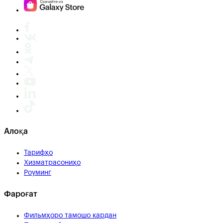
Алоқа
Тарифҳо
Хизматрасониҳо
Роуминг
Фароғат
Фильмҳоро тамошо кардан