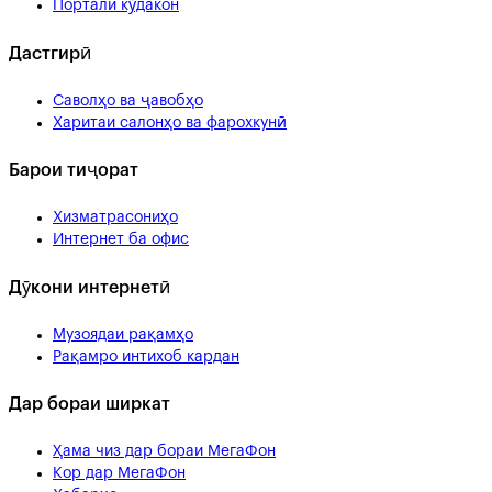
Портали кӯдакон
Дастгирӣ
Саволҳо ва ҷавобҳо
Харитаи салонҳо ва фарохкунӣ
Барои тиҷорат
Хизматрасониҳо
Интернет ба офис
Дӯкони интернетӣ
Музоядаи рақамҳо
Рақамро интихоб кардан
Дар бораи ширкат
Ҳама чиз дар бораи МегаФон
Кор дар МегаФон