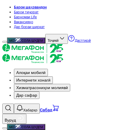
Барои шаҳрвандон
Барои тиҷорат
Барномаи Life
Вакансияҳо
Дар бораи ширкат
Тоҷикӣ
МО
СОЛА ШУДЕМ
Дастгирӣ
Алоқаи мобилӣ
Интернети хонагӣ
Хизматрасониҳои молиявӣ
Дар сафар
Хабарҳо
Сабад
Вуруд
МО
СОЛА ШУДЕМ