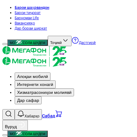
Барои шаҳрвандон
Барои тиҷорат
Барномаи Life
Вакансияҳо
Дар бораи ширкат
Тоҷикӣ
МО
СОЛА ШУДЕМ
Дастгирӣ
Алоқаи мобилӣ
Интернети хонагӣ
Хизматрасониҳои молиявӣ
Дар сафар
Хабарҳо
Сабад
Вуруд
МО
СОЛА ШУДЕМ