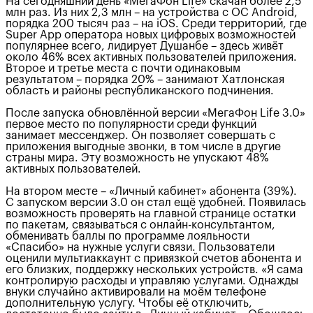
На сегодняшний день «МегаФон Life» скачан более 2,5
млн раз. Из них 2,3 млн – на устройства с ОС Android,
порядка 200 тысяч раз – на iOS. Среди территорий, где
Super App оператора новых цифровых возможностей
популярнее всего, лидирует Душанбе – здесь живёт
около 46% всех активных пользователей приложения.
Второе и третье места с почти одинаковым
результатом – порядка 20% – занимают Хатлонская
область и районы республиканского подчинения.
После запуска обновлённой версии «МегаФон Life 3.0»
первое место по популярности среди функций
занимает мессенджер. Он позволяет совершать с
приложения выгодные звонки, в том числе в другие
страны мира. Эту возможность не упускают 48%
активных пользователей.
На втором месте – «Личный кабинет» абонента (39%).
С запуском версии 3.0 он стал ещё удобней. Появилась
возможность проверять на главной странице остатки
по пакетам, связываться с онлайн-консультантом,
обменивать баллы по программе лояльности
«Спасибо» на нужные услуги связи. Пользователи
оценили мультиаккаунт с привязкой счетов абонента и
его близких, поддержку нескольких устройств. «Я сама
контролирую расходы и управляю услугами. Однажды
внуки случайно активировали на моём телефоне
дополнительную услугу. Чтобы её отключить,