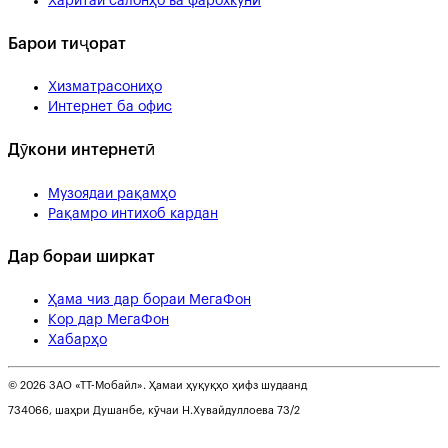
Харитаи салонҳо ва фарохкунӣ
Барои тиҷорат
Хизматрасониҳо
Интернет ба офис
Дӯкони интернетӣ
Музоядаи рақамҳо
Рақамро интихоб кардан
Дар бораи ширкат
Ҳама чиз дар бораи МегаФон
Кор дар МегаФон
Хабарҳо
© 2026 ЗАО «ТТ-Мобайл». Ҳамаи ҳуқуқҳо ҳифз шудаанд
734066, шаҳри Душанбе, кӯчаи Н.Хувайдуллоева 73/2