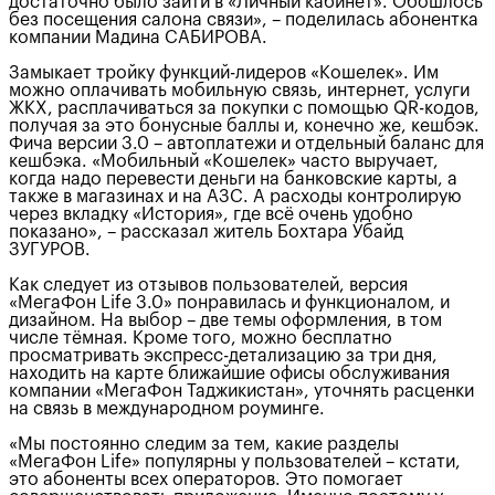
достаточно было зайти в «Личный кабинет». Обошлось
без посещения салона связи», – поделилась абонентка
компании Мадина САБИРОВА.
Замыкает тройку функций-лидеров «Кошелек». Им
можно оплачивать мобильную связь, интернет, услуги
ЖКХ, расплачиваться за покупки с помощью QR-кодов,
получая за это бонусные баллы и, конечно же, кешбэк.
Фича версии 3.0 – автоплатежи и отдельный баланс для
кешбэка. «Мобильный «Кошелек» часто выручает,
когда надо перевести деньги на банковские карты, а
также в магазинах и на АЗС. А расходы контролирую
через вкладку «История», где всё очень удобно
показано», – рассказал житель Бохтара Убайд
ЗУГУРОВ.
Как следует из отзывов пользователей, версия
«МегаФон Life 3.0» понравилась и функционалом, и
дизайном. На выбор – две темы оформления, в том
числе тёмная. Кроме того, можно бесплатно
просматривать экспресс-детализацию за три дня,
находить на карте ближайшие офисы обслуживания
компании «МегаФон Таджикистан», уточнять расценки
на связь в международном роуминге.
«Мы постоянно следим за тем, какие разделы
«МегаФон Life» популярны у пользователей – кстати,
это абоненты всех операторов. Это помогает