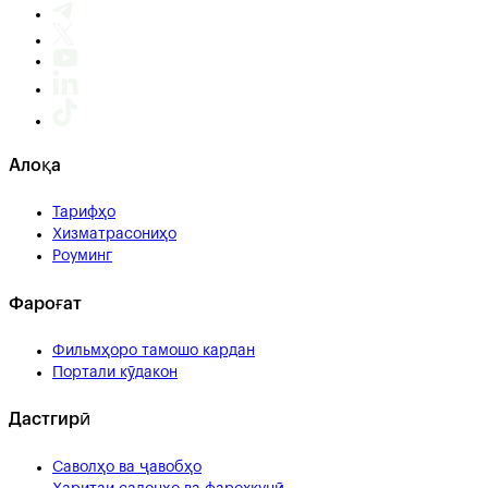
Алоқа
Тарифҳо
Хизматрасониҳо
Роуминг
Фароғат
Фильмҳоро тамошо кардан
Портали кӯдакон
Дастгирӣ
Саволҳо ва ҷавобҳо