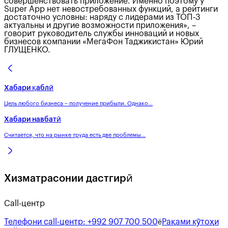
совершенствовать приложение. Именно поэтому у
Super App нет невостребованных функций, а рейтинги
достаточно условны: наряду с лидерами из ТОП-3
актуальны и другие возможности приложения», –
говорит руководитель службы инноваций и новых
бизнесов компании «МегаФон Таджикистан» Юрий
ГЛУЩЕНКО.
Хабари қаблӣ
Цель любого бизнеса – получение прибыли. Однако...
Хабари навбатӣ
Считается, что на рынке труда есть две проблемы...
Хизматрасонии дастгирӣ
Call-центр
Телефони call-центр:
+992 907 700 500
Рақами кӯтоҳи
ё