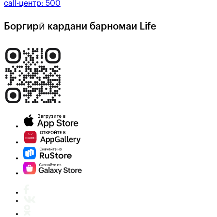
call-центр:
500
Боргирӣ кардани барномаи Life