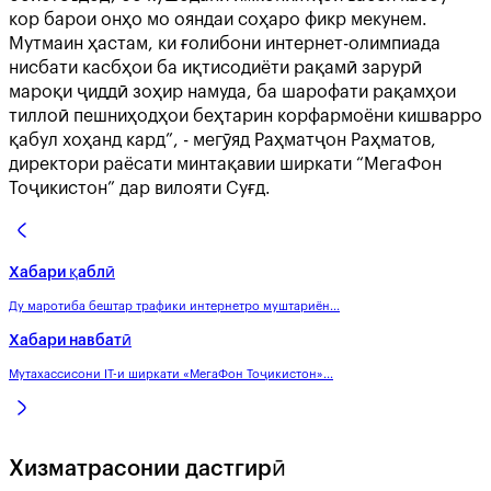
кор барои онҳо мо ояндаи соҳаро фикр мекунем.
Мутмаин ҳастам, ки ғолибони интернет-олимпиада
нисбати касбҳои ба иқтисодиёти рақамӣ зарурӣ
мароқи ҷиддӣ зоҳир намуда, ба шарофати рақамҳои
тиллоӣ пешниҳодҳои беҳтарин корфармоёни кишварро
қабул хоҳанд кард”, - мегӯяд Раҳматҷон Раҳматов,
директори раёсати минтақавии ширкати “МегаФон
Тоҷикистон” дар вилояти Суғд.
Хабари қаблӣ
Ду маротиба бештар трафики интернетро муштариён...
Хабари навбатӣ
Мутахассисони IT-и ширкати «МегаФон Тоҷикистон»...
Хизматрасонии дастгирӣ