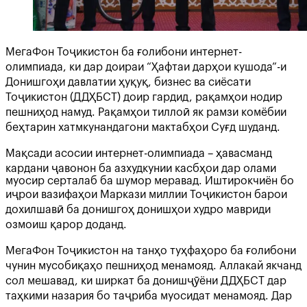
МегаФон Тоҷикистон ба ғолибони интернет-
олимпиада, ки дар доираи “Ҳафтаи дарҳои кушода”-и
Донишгоҳи давлатии ҳуқуқ, бизнес ва сиёсати
Тоҷикистон (ДДҲБСТ) доир гардид, рақамҳои нодир
пешниҳод намуд. Рақамҳои тиллоӣ як рамзи комёбии
беҳтарин хатмкунандагони мактабҳои Суғд шуданд.
Мақсади асосии интернет-олимпиада – ҳавасманд
кардани ҷавонон ба азхудкунии касбҳои дар олами
муосир серталаб ба шумор меравад. Иштирокчиён бо
иҷрои вазифаҳои Маркази миллии Тоҷикистон барои
дохилшавӣ ба донишгоҳ донишҳои худро мавриди
озмоиш қарор доданд.
МегаФон Тоҷикистон на танҳо туҳфаҳоро ба ғолибони
чунин мусобиқаҳо пешниҳод менамояд. Аллакай якчанд
сол мешавад, ки ширкат ба донишҷӯёни ДДҲБСТ дар
таҳкими назария бо таҷриба муосидат менамояд. Дар