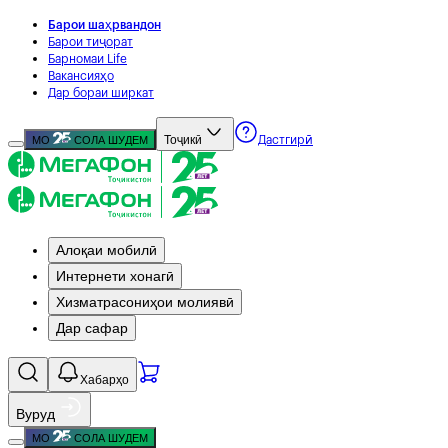
Барои шаҳрвандон
Барои тиҷорат
Барномаи Life
Вакансияҳо
Дар бораи ширкат
Тоҷикӣ
МО
СОЛА ШУДЕМ
Дастгирӣ
Алоқаи мобилӣ
Интернети хонагӣ
Хизматрасониҳои молиявӣ
Дар сафар
Хабарҳо
Вуруд
МО
СОЛА ШУДЕМ