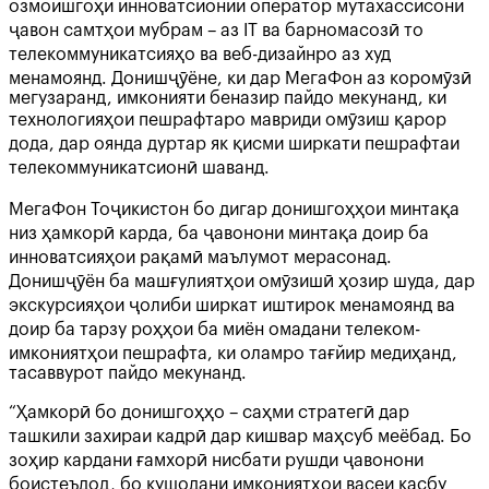
озмоишгоҳи инноватсионии оператор мутахассисони
ҷавон самтҳои мубрам – аз IT ва барномасозӣ то
телекоммуникатсияҳо ва веб-дизайнро аз худ
менамоянд. Донишҷӯёне, ки дар МегаФон аз коромӯзӣ
мегузаранд, имконияти беназир пайдо мекунанд, ки
технологияҳои пешрафтаро мавриди омӯзиш қарор
дода, дар оянда дуртар як қисми ширкати пешрафтаи
телекоммуникатсионӣ шаванд.
МегаФон Тоҷикистон бо дигар донишгоҳҳои минтақа
низ ҳамкорӣ карда, ба ҷавонони минтақа доир ба
инноватсияҳои рақамӣ маълумот мерасонад.
Донишҷӯён ба машғулиятҳои омӯзишӣ ҳозир шуда, дар
экскурсияҳои ҷолиби ширкат иштирок менамоянд ва
доир ба тарзу роҳҳои ба миён омадани телеком-
имкониятҳои пешрафта, ки оламро тағйир медиҳанд,
тасаввурот пайдо мекунанд.
“Ҳамкорӣ бо донишгоҳҳо – саҳми стратегӣ дар
ташкили захираи кадрӣ дар кишвар маҳсуб меёбад. Бо
зоҳир кардани ғамхорӣ нисбати рушди ҷавонони
боистеъдод, бо кушодани имкониятҳои васеи касбу