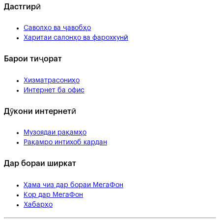
Дастгирӣ
Саволҳо ва ҷавобҳо
Харитаи салонҳо ва фарохкунӣ
Барои тиҷорат
Хизматрасониҳо
Интернет ба офис
Дӯкони интернетӣ
Музоядаи рақамҳо
Рақамро интихоб кардан
Дар бораи ширкат
Ҳама чиз дар бораи МегаФон
Кор дар МегаФон
Хабарҳо