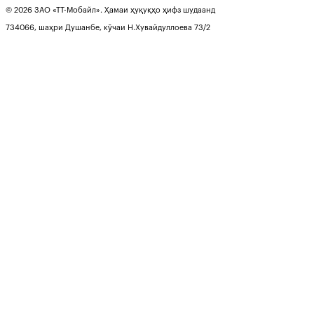
© 2026 ЗАО «ТТ-Мобайл». Ҳамаи ҳуқуқҳо ҳифз шудаанд
734066, шаҳри Душанбе, кӯчаи Н.Хувайдуллоева 73/2