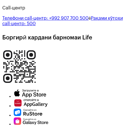
Call-центр
Телефони call-центр:
+992 907 700 500
Рақами кӯтоҳи
ё
call-центр:
500
Боргирӣ кардани барномаи Life