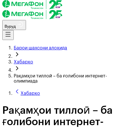
Вуруд
Барои шахсони алоҳида
Хабарҳо
Рақамҳои тиллоӣ – ба ғолибони интернет-
олимпиада
Хабарҳо
Рақамҳои тиллоӣ – ба
ғолибони интернет-