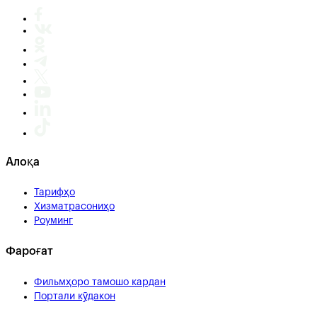
Алоқа
Тарифҳо
Хизматрасониҳо
Роуминг
Фароғат
Фильмҳоро тамошо кардан
Портали кӯдакон