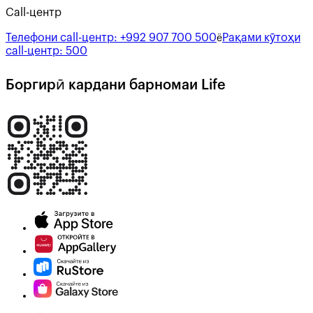
Call-центр
Телефони call-центр:
+992 907 700 500
Рақами кӯтоҳи
ё
call-центр:
500
Боргирӣ кардани барномаи Life