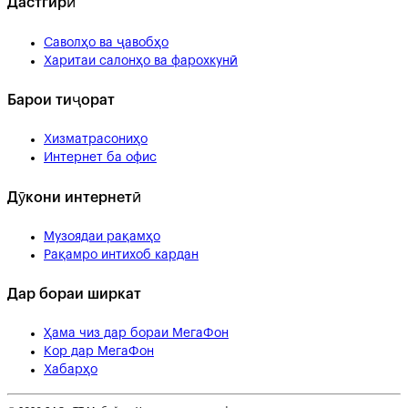
Дастгирӣ
Саволҳо ва ҷавобҳо
Харитаи салонҳо ва фарохкунӣ
Барои тиҷорат
Хизматрасониҳо
Интернет ба офис
Дӯкони интернетӣ
Музоядаи рақамҳо
Рақамро интихоб кардан
Дар бораи ширкат
Ҳама чиз дар бораи МегаФон
Кор дар МегаФон
Хабарҳо