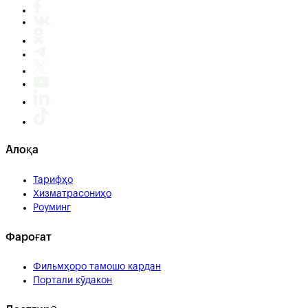
Алоқа
Тарифҳо
Хизматрасониҳо
Роуминг
Фароғат
Фильмҳоро тамошо кардан
Портали кӯдакон