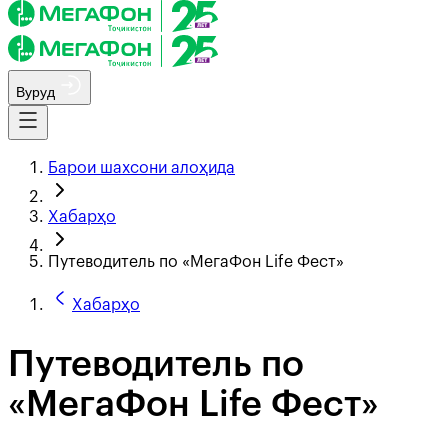
Вуруд
Барои шахсони алоҳида
Хабарҳо
Путеводитель по «МегаФон Life Фест»
Хабарҳо
Путеводитель по
«МегаФон Life Фест»