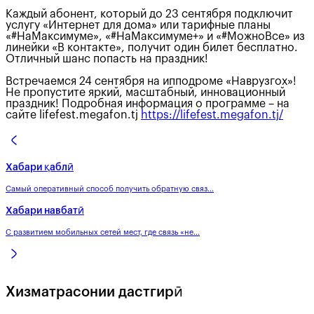
Каждый абонент, который до 23 сентября подключит
услугу «Интернет для дома» или тарифные планы
«#НаМаксимуме», «#НаМаксимуме+» и «#МожноВсе» из
линейки «В контакте», получит один билет бесплатно.
Отличный шанс попасть на праздник!
Встречаемся 24 сентября на ипподроме «Наврузгох»!
Не пропустите яркий, масштабный, инновационный
праздник! Подробная информация о программе – на
сайте lifefest.megafon.tj
https://lifefest.megafon.tj/
Хабари қаблӣ
Самый оперативный способ получить обратную связ...
Хабари навбатӣ
С развитием мобильных сетей мест, где связь «не...
Хизматрасонии дастгирӣ