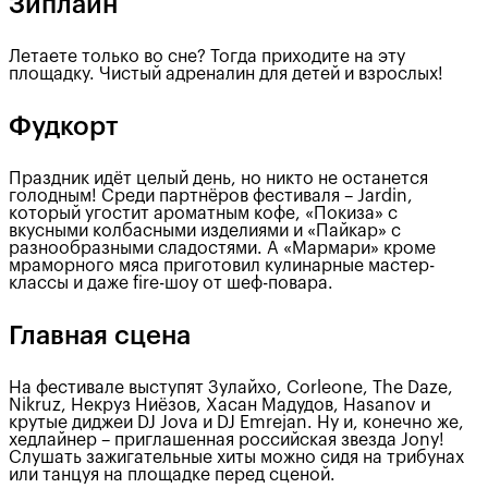
Зиплайн
Летаете только во сне? Тогда приходите на эту
площадку. Чистый адреналин для детей и взрослых!
Фудкорт
Праздник идёт целый день, но никто не останется
голодным! Среди партнёров фестиваля – Jardin,
который угостит ароматным кофе, «Покиза» с
вкусными колбасными изделиями и «Пайкар» с
разнообразными сладостями. А «Мармари» кроме
мраморного мяса приготовил кулинарные мастер-
классы и даже fire-шоу от шеф-повара.
Главная сцена
На фестивале выступят Зулайхо, Corleone, The Daze,
Nikruz, Некруз Ниёзов, Хасан Мадудов, Hasanov и
крутые диджеи DJ Jova и DJ Emrejan. Ну и, конечно же,
хедлайнер – приглашенная российская звезда Jony!
Слушать зажигательные хиты можно сидя на трибунах
или танцуя на площадке перед сценой.