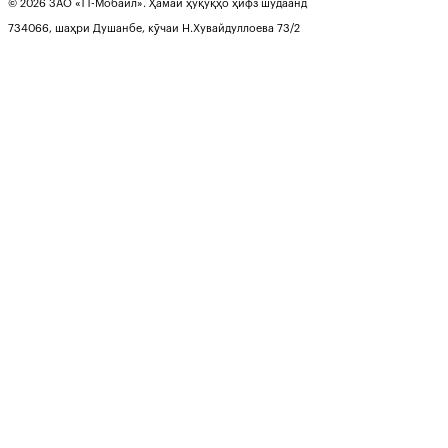
© 2026 ЗАО «ТТ-Мобайл». Ҳамаи ҳуқуқҳо ҳифз шудаанд
734066, шаҳри Душанбе, кӯчаи Н.Хувайдуллоева 73/2