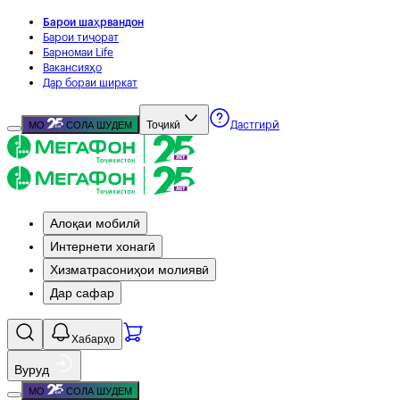
Барои шаҳрвандон
Барои тиҷорат
Барномаи Life
Вакансияҳо
Дар бораи ширкат
Тоҷикӣ
МО
СОЛА ШУДЕМ
Дастгирӣ
Алоқаи мобилӣ
Интернети хонагӣ
Хизматрасониҳои молиявӣ
Дар сафар
Хабарҳо
Вуруд
МО
СОЛА ШУДЕМ