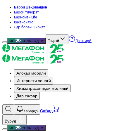
Барои шаҳрвандон
Барои тиҷорат
Барномаи Life
Вакансияҳо
Дар бораи ширкат
Тоҷикӣ
МО
СОЛА ШУДЕМ
Дастгирӣ
Алоқаи мобилӣ
Интернети хонагӣ
Хизматрасониҳои молиявӣ
Дар сафар
Хабарҳо
Сабад
Вуруд
МО
СОЛА ШУДЕМ