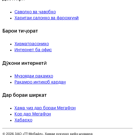
Саволҳо ва ҷавобҳо
Харитаи салонҳо ва фарохкунӣ
Барои тиҷорат
Хизматрасониҳо
Интернет ба офис
Дӯкони интернетӣ
Музоядаи рақамҳо
Рақамро интихоб кардан
Дар бораи ширкат
Ҳама чиз дар бораи МегаФон
Кор дар МегаФон
Хабарҳо
© 2026 ЗАО «ТТ-Мобайл». Ҳамаи ҳуқуқҳо ҳифз шудаанд