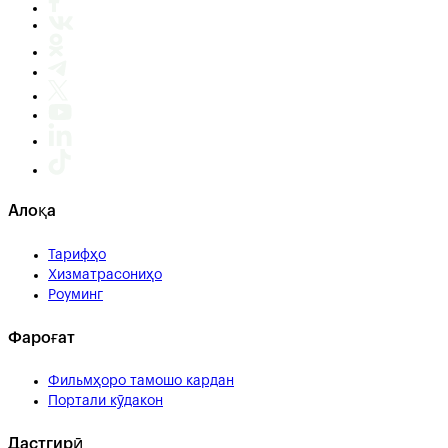
Алоқа
Тарифҳо
Хизматрасониҳо
Роуминг
Фароғат
Фильмҳоро тамошо кардан
Портали кӯдакон
Дастгирӣ