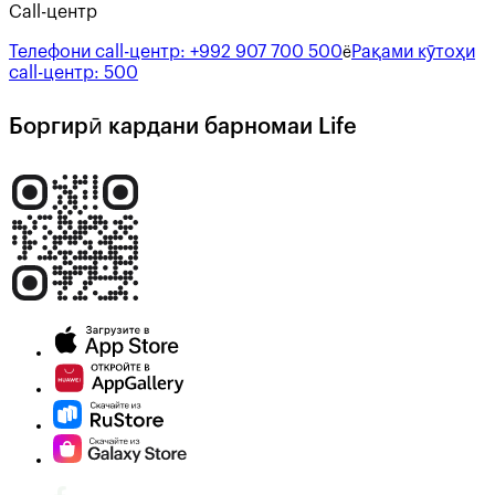
Call-центр
Телефони call-центр:
+992 907 700 500
Рақами кӯтоҳи
ё
call-центр:
500
Боргирӣ кардани барномаи Life