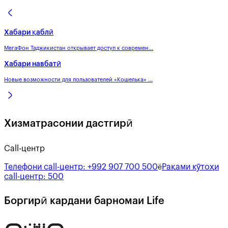
Хабари қаблӣ
МегаФон Таджикистан открывает доступ к современ...
Хабари навбатӣ
Новые возможности для пользователей «Кошелька» ...
Хизматрасонии дастгирӣ
Call-центр
Телефони call-центр:
+992 907 700 500
Рақами кӯтоҳи
ё
call-центр:
500
Боргирӣ кардани барномаи Life