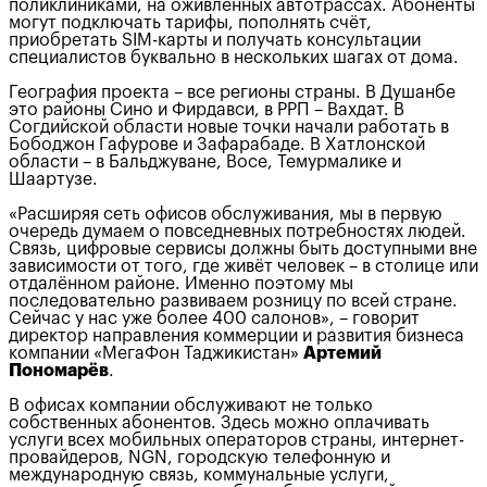
поликлиниками, на оживлённых автотрассах. Абоненты
могут подключать тарифы, пополнять счёт,
приобретать SIM-карты и получать консультации
специалистов буквально в нескольких шагах от дома.
География проекта – все регионы страны. В Душанбе
это районы Сино и Фирдавси, в РРП – Вахдат. В
Согдийской области новые точки начали работать в
Бободжон Гафурове и Зафарабаде. В Хатлонской
области – в Бальджуване, Восе, Темурмалике и
Шаартузе.
«Расширяя сеть офисов обслуживания, мы в первую
очередь думаем о повседневных потребностях людей.
Связь, цифровые сервисы должны быть доступными вне
зависимости от того, где живёт человек – в столице или
отдалённом районе. Именно поэтому мы
последовательно развиваем розницу по всей стране.
Сейчас у нас уже более 400 салонов», – говорит
директор направления коммерции и развития бизнеса
компании «МегаФон Таджикистан»
Артемий
Пономарёв
.
В офисах компании обслуживают не только
собственных абонентов. Здесь можно оплачивать
услуги всех мобильных операторов страны, интернет-
провайдеров, NGN, городскую телефонную и
международную связь, коммунальные услуги,