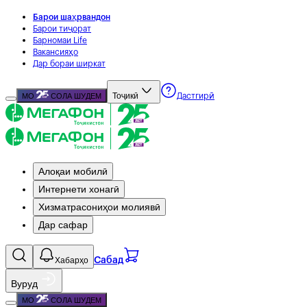
Барои шаҳрвандон
Барои тиҷорат
Барномаи Life
Вакансияҳо
Дар бораи ширкат
Тоҷикӣ
МО
СОЛА ШУДЕМ
Дастгирӣ
Алоқаи мобилӣ
Интернети хонагӣ
Хизматрасониҳои молиявӣ
Дар сафар
Хабарҳо
Сабад
Вуруд
МО
СОЛА ШУДЕМ