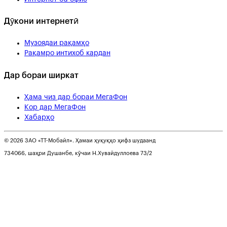
Дӯкони интернетӣ
Музоядаи рақамҳо
Рақамро интихоб кардан
Дар бораи ширкат
Ҳама чиз дар бораи МегаФон
Кор дар МегаФон
Хабарҳо
© 2026 ЗАО «ТТ-Мобайл». Ҳамаи ҳуқуқҳо ҳифз шудаанд
734066, шаҳри Душанбе, кӯчаи Н.Хувайдуллоева 73/2