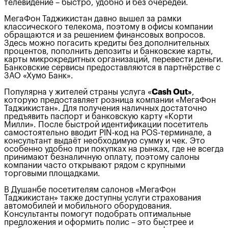
телевидение – быстро, удобно и без очередей.
МегаФон Таджикистан давно вышел за рамки
классического телекома, поэтому в офисы компании
обращаются и за решением финансовых вопросов.
Здесь можно погасить кредиты без дополнительных
процентов, пополнить депозиты и банковские карты,
карты микрокредитных организаций, перевести деньги.
Банковские сервисы предоставляются в партнёрстве с
ЗАО «Хумо Банк».
Популярна у жителей страны услуга «
Cash Out»
,
которую предоставляет розница компании «МегаФон
Таджикистан». Для получения наличных достаточно
предъявить паспорт и банковскую карту «Корти
Милли». После быстрой идентификации посетитель
самостоятельно вводит PIN-код на POS-терминале, а
консультант выдаёт необходимую сумму и чек. Это
особенно удобно при покупках на рынках, где не всегда
принимают безналичную оплату, поэтому салоны
компании часто открывают рядом с крупными
торговыми площадками.
В Душанбе посетителям салонов «МегаФон
Таджикистан» также доступны услуги страхования
автомобилей и мобильного оборудования.
Консультанты помогут подобрать оптимальные
предложения и оформить полис – это быстрее и