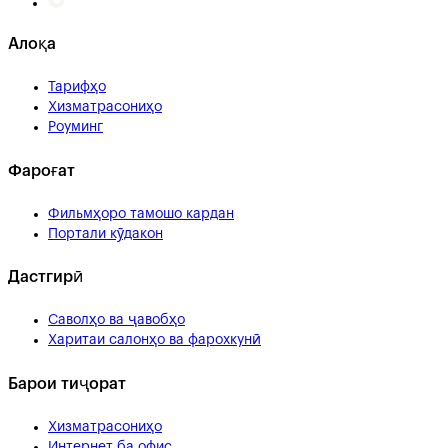
Алоқа
Тарифҳо
Хизматрасониҳо
Роуминг
Фароғат
Фильмҳоро тамошо кардан
Портали кӯдакон
Дастгирӣ
Саволҳо ва ҷавобҳо
Харитаи салонҳо ва фарохкунӣ
Барои тиҷорат
Хизматрасониҳо
Интернет ба офис