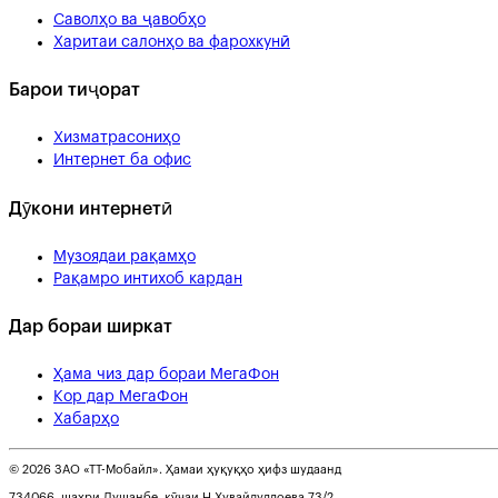
Саволҳо ва ҷавобҳо
Харитаи салонҳо ва фарохкунӣ
Барои тиҷорат
Хизматрасониҳо
Интернет ба офис
Дӯкони интернетӣ
Музоядаи рақамҳо
Рақамро интихоб кардан
Дар бораи ширкат
Ҳама чиз дар бораи МегаФон
Кор дар МегаФон
Хабарҳо
© 2026 ЗАО «ТТ-Мобайл». Ҳамаи ҳуқуқҳо ҳифз шудаанд
734066, шаҳри Душанбе, кӯчаи Н.Хувайдуллоева 73/2