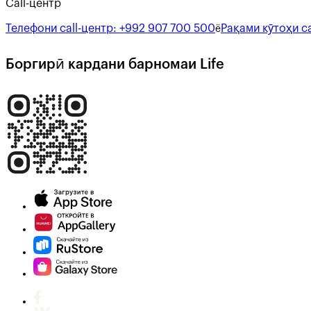
Call-центр
Телефони call-центр:
+992 907 700 500
Рақами кӯтоҳи ca
ё
Боргирӣ кардани барномаи Life