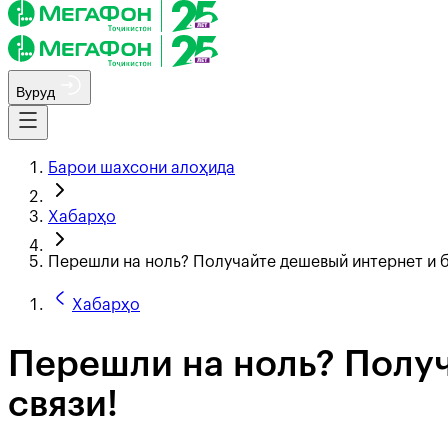
Вуруд
Барои шахсони алоҳида
Хабарҳо
Перешли на ноль? Получайте дешевый интернет и б
Хабарҳо
Перешли на ноль? Полу
связи!