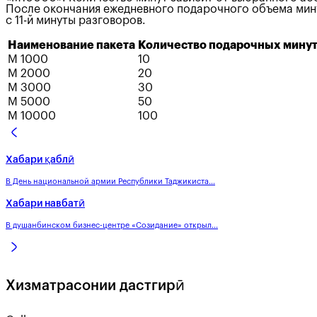
После окончания ежедневного подарочного объема минут
с 11-й минуты разговоров.
Наименование пакета
Количество подарочных минут
М 1000
10
М 2000
20
М 3000
30
М 5000
50
М 10000
100
Хабари қаблӣ
В День национальной армии Республики Таджикиста...
Хабари навбатӣ
В душанбинском бизнес-центре «Созидание» открыл...
Хизматрасонии дастгирӣ