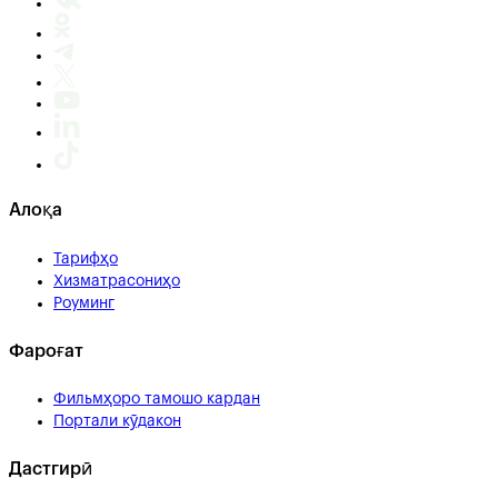
Алоқа
Тарифҳо
Хизматрасониҳо
Роуминг
Фароғат
Фильмҳоро тамошо кардан
Портали кӯдакон
Дастгирӣ