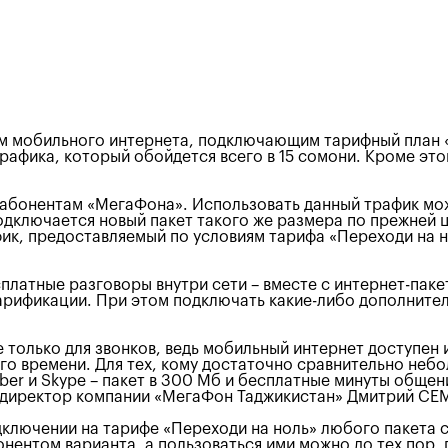
м мобильного интернета, подключающим тарифный план «
рафика, который обойдется всего в 15 сомони. Кроме это
абонентам «МегаФона». Использовать данный трафик можн
ключается новый пакет такого же размера по прежней цен
ик, предоставляемый по условиям тарифа «Переходи на н
латные разговоры внутри сети – вместе с интернет-пак
тарификации. При этом подключать какие-либо дополните
только для звонков, ведь мобильный интернет доступен 
ого времени. Для тех, кому достаточно сравнительно неб
ber и Skype – пакет в 300 Мб и бесплатные минуты общен
й директор компании «МегаФон Таджикистан» Дмитрий С
дключении на тарифе «Переходи на ноль» любого пакета
нентом варианта, а пользоваться ими можно до тех пор, 