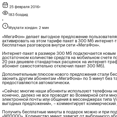
25 февраля 2016
•
183 боздид
•
Муҳлати хондан: 2 мин
«МегаФон» делает выгодное предложение пользователя
активировать на этом тарифе пакет в 300 Мб интернет-т
бесплатных разговоров внутри сети «МегаФон».
Интернет-пакет в размере 300 Мб подключается новым 
достаточном количестве средств на мобильном счете под
20 раз дешевле стандартных расценок на интернет-траф
абонент самостоятельно отключил пакет 300 Мб).
Дополнительным плюсом нового предложения стали бесп
звонить другим абонентам «МегаФона» по 5 минут без 
предоставляются автоматически.
«Сейчас многие наши абоненты используют телефоны не 
конечно, далеко не все проводят во Всемирной сети мн
электронной почты или общения в мессенджерах типа Vi
выгодных предложений», – комментирует коммерчески
Получить бесплатные минуты в подарок можно и при по
«М10000». Количество минут зависит от выбранного або