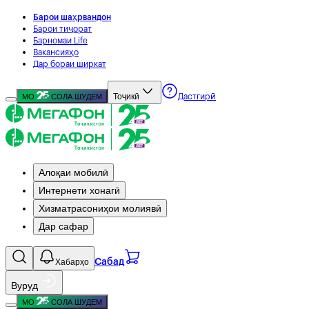
Барои шаҳрвандон
Барои тиҷорат
Барномаи Life
Вакансияҳо
Дар бораи ширкат
Тоҷикӣ
МО
СОЛА ШУДЕМ
Дастгирӣ
Алоқаи мобилӣ
Интернети хонагӣ
Хизматрасониҳои молиявӣ
Дар сафар
Хабарҳо
Сабад
Вуруд
МО
СОЛА ШУДЕМ