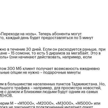
Переходи на ноль». Теперь абоненты могут
го, каждый день будет предоставляться по 5 минут
о в течение 30 дней. Если он расходуется раньше, при
е – 15 сомони, то есть 5 дирамов за мегабайт. Это в
оль» (они начинают действовать, например, если
етом 300 Мб клиент получает возможность ежедневно
льные опции не нужно – подарочные минуты
им в большинстве населенных пунктов Таджикистана. Но,
ольшого трафика – например, для просмотра новостей,
ия с домом и близкими людьми будут одним из самых
ЕМЁНОВ.
 серии М – «М1000», «М2000», «М3000», «М5000» или
пока не закончится подключенный интернет-пакет.