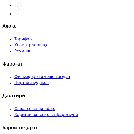
Алоқа
Тарифҳо
Хизматрасониҳо
Роуминг
Фароғат
Фильмҳоро тамошо кардан
Портали кӯдакон
Дастгирӣ
Саволҳо ва ҷавобҳо
Харитаи салонҳо ва фарохкунӣ
Барои тиҷорат