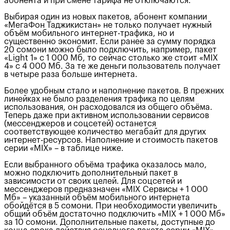
абонента и при смене тарифа не отключаются.
Выбирая один из новых пакетов, абонент компании
«МегаФон Таджикистан» не только получает нужный
объём мобильного интернет-трафика, но и
существенно экономит. Если ранее за сумму порядка
20 сомони можно было подключить, например, пакет
«Light 1» с 1 000 Мб, то сейчас столько же стоит «MIX
4» с 4 000 Мб. За те же деньги пользователь получает
в четыре раза больше интернета.
Более удобным стало и наполнение пакетов. В прежних
линейках не было разделения трафика по целям
использования, он расходовался из общего объёма.
Теперь даже при активном использовании сервисов
(мессенджеров и соцсетей) останется
соответствующее количество мегабайт для других
интернет-ресурсов. Наполнение и стоимость пакетов
серии «MIX» – в таблице ниже.
Если выбранного объёма трафика оказалось мало,
можно подключить дополнительный пакет в
зависимости от своих целей. Для соцсетей и
мессенджеров предназначен «MIX Сервисы + 1 000
Мб» – указанный объём мобильного интернета
обойдётся в 5 сомони. При необходимости увеличить
общий объём достаточно подключить «MIX + 1 000 Мб»
за 10 сомони. Дополнительные пакеты, доступные до