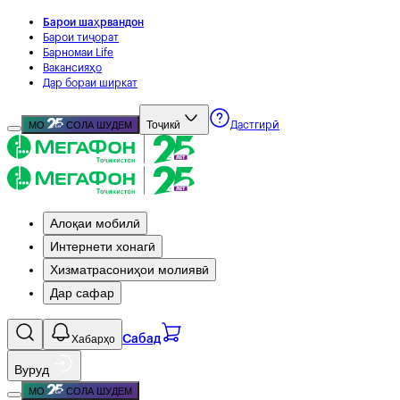
Барои шаҳрвандон
Барои тиҷорат
Барномаи Life
Вакансияҳо
Дар бораи ширкат
Тоҷикӣ
МО
СОЛА ШУДЕМ
Дастгирӣ
Алоқаи мобилӣ
Интернети хонагӣ
Хизматрасониҳои молиявӣ
Дар сафар
Хабарҳо
Сабад
Вуруд
МО
СОЛА ШУДЕМ