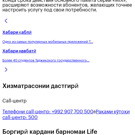
конца срока действия основного пакета серии «MIX»,
расширяют возможности абонентов, желающих точнее
настроить услугу под свои потребности.
Хабари қаблӣ
Одно из самых популярных мобильных приложений Т...
Хабари навбатӣ
Более 40 студентов Таджикского государственного...
Хизматрасонии дастгирӣ
Call-центр
Телефони call-центр:
+992 907 700 500
Рақами кӯтоҳи
ё
call-центр:
500
Боргирӣ кардани барномаи Life