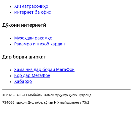
Хизматрасониҳо
Интернет ба офис
Дӯкони интернетӣ
Музоядаи рақамҳо
Рақамро интихоб кардан
Дар бораи ширкат
Ҳама чиз дар бораи МегаФон
Кор дар МегаФон
Хабарҳо
© 2026 ЗАО «ТТ-Мобайл». Ҳамаи ҳуқуқҳо ҳифз шудаанд
734066, шаҳри Душанбе, кӯчаи Н.Хувайдуллоева 73/2