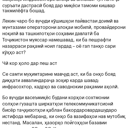
суръати дастрасӣ бояд дар миқёси тамоми кишвар
такмилёфта бошад.
Лекин чаро бо вуҷуди кӯшишҳои пайвастаи доимӣ ва
мунтазами операторони алоқаи мобилӣ, провайдерони
ноқилӣ ва ташкилотҳои соҳавии давлатӣ ба
Тоҷикистон муяссар намешавад, ки ба пешрафти
назарраси рақамӣ ноил гардад – оё гап танҳо сари
кӯҳҳо аст?
Чӣ кор ҳоло дар пеш аст
Се самти муҳимтарине мавҷуд аст, ки ба онҳо бояд
диққати аввалиндараҷа зоҳир карда шавад:
инфрасохтор, кадрҳо ва саводнокии рақамии аҳолӣ.
Бо вуҷуди васеъмиқёс будани корҳои сохтмонии
солҳои гузашта ширкатҳои телекоммуникатсионӣ
бисёр таҷҳизотҳои қаблан бакордаровардашударо
истифода мебаранд, ки онҳо ба вазифаҳои нав мутобиқ
нестанд. Масалан, ҳазорҳо пойгоҳҳои базавии