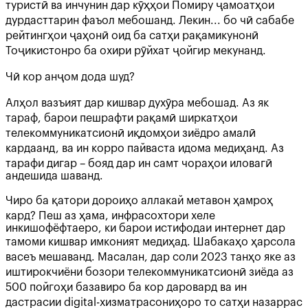
туристӣ ва инчунин дар кӯҳҳои Помиру ҷамоатҳои
дурдасттарин фаъол мебошанд. Лекин... бо чӣ сабабе
рейтингҳои ҷаҳонӣ оид ба сатҳи рақамикунонӣ
Тоҷикистонро ба охири рӯйхат ҷойгир мекунанд.
Чӣ кор анҷом дода шуд?
Алҳол вазъият дар кишвар духӯра мебошад. Аз як
тараф, барои пешрафти рақамӣ ширкатҳои
телекоммуникатсионӣ иқдомҳои зиёдро амалӣ
кардаанд, ва ин корро пайваста идома медиҳанд. Аз
тарафи дигар – бояд дар ин самт чораҳои иловагӣ
андешида шаванд.
Чиро ба қатори дороиҳо аллакай метавон ҳамроҳ
кард? Пеш аз ҳама, инфрасохтори хеле
инкишофёфтаеро, ки барои истифодаи интернет дар
тамоми кишвар имконият медиҳад. Шабакаҳо ҳарсола
васеъ мешаванд. Масалан, дар соли 2023 танҳо яке аз
иштирокчиёни бозори телекоммуникатсионӣ зиёда аз
500 пойгоҳи базавиро ба кор даровард ва ин
дастрасии digital-хизматрасониҳоро то сатҳи назаррас