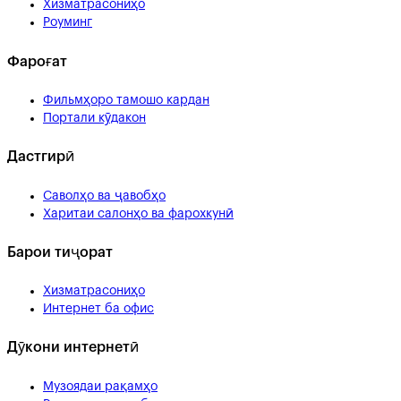
Хизматрасониҳо
Роуминг
Фароғат
Фильмҳоро тамошо кардан
Портали кӯдакон
Дастгирӣ
Саволҳо ва ҷавобҳо
Харитаи салонҳо ва фарохкунӣ
Барои тиҷорат
Хизматрасониҳо
Интернет ба офис
Дӯкони интернетӣ
Музоядаи рақамҳо