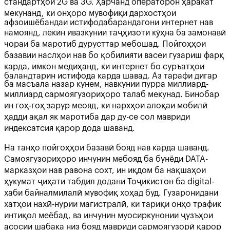
стандартҳои 2G ва 3G. Ҳарчанд операторон ҳаракат
мекунанд, ки онҳоро мувофиқи дархостҳои
афзоишёбандаи истифодабарандагони интернет нав
намоянд, лекин ивазкунии таҷҳизоти кӯҳна ба замонавӣ
чораи ба маротиб дурусттар мебошад. Пойгоҳҳои
базавии наслҳои нав бо қобилияти васеи гузариш фарқ
карда, имкон медиҳанд, ки интернет бо суръатҳои
баландтарин истифода карда шавад. Аз тарафи дигар
ба масъала назар кунем, навкунии пурра миллиард-
миллиард сармоягузориҳоро талаб мекунад. Бинобар
ин гоҳ-гоҳ зарур меояд, ки нархҳои алоқаи мобилӣ
ҳадди ақал як маротиба дар ду-се сол мавриди
индексатсия қарор дода шаванд.
На танҳо пойгоҳҳои базавӣ бояд нав карда шаванд.
Самоягузориҳоро инчунин мебояд ба бунёди DATA-
марказҳои нав равона сохт, ин иқдом ба нақшаҳои
ҳукумат ҷиҳати табдил додани Тоҷикистон ба digital-
хаби байналмилалӣ мувофиқ хоҳад буд. Гузаронидани
хатҳои нахӣ-нурии магистралӣ, ки тариқи онҳо трафик
интиқол меёбад, ва инчунин муосиркунонии ҷузъҳои
асосии шабака низ бояд мавриди сармоягузорӣ қарор