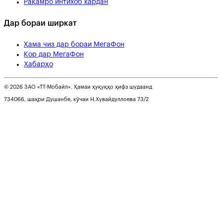
Рақамро интихоб кардан
Дар бораи ширкат
Ҳама чиз дар бораи МегаФон
Кор дар МегаФон
Хабарҳо
© 2026 ЗАО «ТТ-Мобайл». Ҳамаи ҳуқуқҳо ҳифз шудаанд
734066, шаҳри Душанбе, кӯчаи Н.Хувайдуллоева 73/2