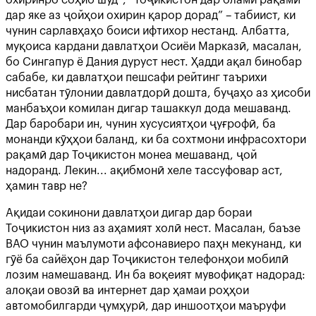
дар яке аз ҷойҳои охирин қарор дорад” – табиист, ки
чунин сарлавҳаҳо боиси ифтихор нестанд. Албатта,
муқоиса кардани давлатҳои Осиёи Марказӣ, масалан,
бо Сингапур ё Дания дуруст нест. Ҳадди ақал бинобар
сабабе, ки давлатҳои пешсафи рейтинг таърихи
нисбатан тӯлонии давлатдорӣ дошта, буҷаҳо аз ҳисоби
манбаъҳои комилан дигар ташаккул дода мешаванд.
Дар баробари ин, чунин хусусиятҳои ҷуғрофӣ, ба
монанди кӯҳҳои баланд, ки ба сохтмони инфрасохтори
рақамӣ дар Тоҷикистон монеа мешаванд, ҷой
надоранд. Лекин... ақибмонӣ хеле тассуфовар аст,
ҳамин тавр не?
Ақидаи сокинони давлатҳои дигар дар бораи
Тоҷикистон низ аз аҳамият холӣ нест. Масалан, баъзе
ВАО чунин маълумоти афсонавиеро паҳн мекунанд, ки
гӯё ба сайёҳон дар Тоҷикистон телефонҳои мобилӣ
лозим намешаванд. Ин ба воқеият мувофиқат надорад:
алоқаи овозӣ ва интернет дар ҳамаи роҳҳои
автомобилгарди ҷумҳурӣ, дар иншоотҳои маъруфи