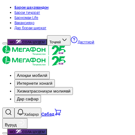
Барои шаҳрвандон
Барои тиҷорат
Барномаи Life
Вакансияҳо
Дар бораи ширкат
Тоҷикӣ
МО
СОЛА ШУДЕМ
Дастгирӣ
Алоқаи мобилӣ
Интернети хонагӣ
Хизматрасониҳои молиявӣ
Дар сафар
Хабарҳо
Сабад
Вуруд
МО
СОЛА ШУДЕМ