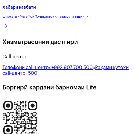
Хабари навбатӣ
Ширкати «МегаФон Тоҷикистон», тавассути ташкили...
Хизматрасонии дастгирӣ
Call-центр
Телефони call-центр:
+992 907 700 500
Рақами кӯтоҳи
ё
call-центр:
500
Боргирӣ кардани барномаи Life