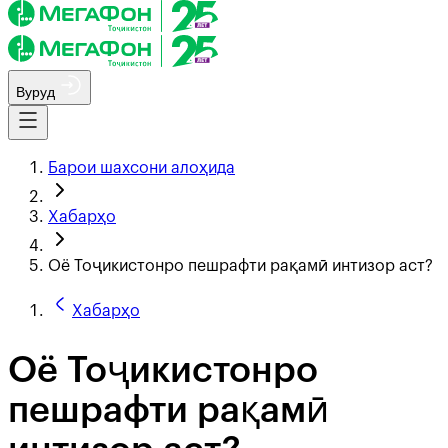
Вуруд
Барои шахсони алоҳида
Хабарҳо
Оё Тоҷикистонро пешрафти рақамӣ интизор аст?
Хабарҳо
Оё Тоҷикистонро
пешрафти рақамӣ