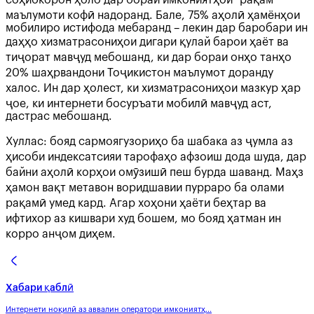
маълумоти кофӣ надоранд. Бале, 75% аҳолӣ ҳамёнҳои
мобилиро истифода мебаранд – лекин дар баробари ин
даҳҳо хизматрасониҳои дигари қулай барои ҳаёт ва
тиҷорат мавҷуд мебошанд, ки дар бораи онҳо танҳо
20% шаҳрвандони Тоҷикистон маълумот доранду
халос. Ин дар ҳолест, ки хизматрасониҳои мазкур ҳар
ҷое, ки интернети босуръати мобилӣ мавҷуд аст,
дастрас мебошанд.
Хуллас: бояд сармоягузориҳо ба шабака аз ҷумла аз
ҳисоби индексатсияи тарофаҳо афзоиш дода шуда, дар
байни аҳолӣ корҳои омӯзишӣ пеш бурда шаванд. Маҳз
ҳамон вақт метавон воридшавии пурраро ба олами
рақамӣ умед кард. Агар хоҳони ҳаёти беҳтар ва
ифтихор аз кишвари худ бошем, мо бояд ҳатман ин
корро анҷом диҳем.
Хабари қаблӣ
Интернети ноқилӣ аз аввалин оператори имкониятҳ...