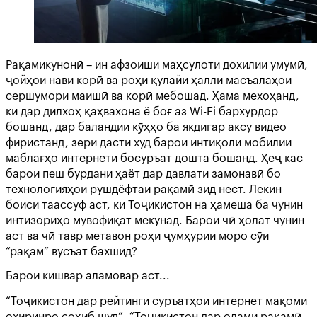
Рақамикунонӣ – ин афзоиши маҳсулоти дохилии умумӣ,
ҷойҳои нави корӣ ва роҳи қулайи ҳалли масъалаҳои
сершумори маишӣ ва корӣ мебошад. Ҳама мехоҳанд,
ки дар дилхоҳ қаҳвахона ё боғ аз Wi-Fi бархурдор
бошанд, дар баландии кӯҳҳо ба якдигар аксу видео
фиристанд, зери дасти худ барои интиқоли мобилии
маблағҳо интернети босуръат дошта бошанд. Ҳеҷ кас
барои пеш бурдани ҳаёт дар давлати замонавӣ бо
технологияҳои рушдёфтаи рақамӣ зид нест. Лекин
боиси таассуф аст, ки Тоҷикистон на ҳамеша ба чунин
интизориҳо мувофиқат мекунад. Барои чӣ ҳолат чунин
аст ва чӣ тавр метавон роҳи ҷумҳурии моро сӯи
“рақам” вусъат бахшид?
Барои кишвар аламовар аст...
“Тоҷикистон дар рейтинги суръатҳои интернет мақоми
охиринро соҳиб шуд”, “Тоҷикистон дар олами рақамӣ