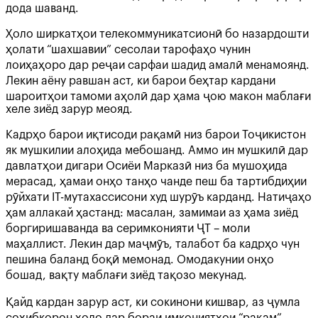
дода шаванд.
Ҳоло ширкатҳои телекоммуникатсионӣ бо назардошти
ҳолати “шахшавии” сесолаи тарофаҳо чунин
лоиҳаҳоро дар реҷаи сарфаи шадид амалӣ менамоянд.
Лекин аёну равшан аст, ки барои беҳтар кардани
шароитҳои тамоми аҳолӣ дар ҳама ҷою макон маблағи
хеле зиёд зарур меояд.
Кадрҳо барои иқтисоди рақамӣ низ барои Тоҷикистон
як мушкилии алоҳида мебошанд. Аммо ин мушкилӣ дар
давлатҳои дигари Осиёи Марказӣ низ ба мушоҳида
мерасад, ҳамаи онҳо танҳо чанде пеш ба тартибдиҳии
рӯйхати IT-мутахассисони худ шурӯъ карданд. Натиҷаҳо
ҳам аллакай ҳастанд: масалан, замимаи аз ҳама зиёд
боргиришаванда ва серимконияти ҶТ – моли
маҳаллист. Лекин дар маҷмӯъ, талабот ба кадрҳо чун
пешина баланд боқӣ мемонад. Омодакунии онҳо
бошад, вақту маблағи зиёд тақозо мекунад.
Қайд кардан зарур аст, ки сокинони кишвар, аз ҷумла
соҳибкорон ҳоло дар бораи имкониятҳои “рақам”