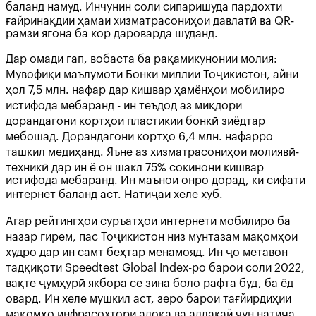
баланд намуд. Инчунин соли сипаришуда пардохти
ғайринақдии ҳамаи хизматрасониҳои давлатӣ ва QR-
рамзи ягона ба кор дароварда шуданд.
Дар омади гап, вобаста ба рақамикунонии молия:
Мувофиқи маълумоти Бонки миллии Тоҷикистон, айни
ҳол 7,5 млн. нафар дар кишвар ҳамёнҳои мобилиро
истифода мебаранд - ин теъдод аз миқдори
дорандагони кортҳои пластикии бонкӣ зиёдтар
мебошад. Дорандагони кортҳо 6,4 млн. нафарро
ташкил медиҳанд. Яъне аз хизматрасониҳои молиявӣ-
техникӣ дар ин ё он шакл 75% сокинони кишвар
истифода мебаранд. Ин маънои онро дорад, ки сифати
интернет баланд аст. Натиҷаи хеле хуб.
Агар рейтингҳои суръатҳои интернети мобилиро ба
назар гирем, пас Тоҷикистон низ мунтазам мақомҳои
худро дар ин самт беҳтар менамояд. Ин ҷо метавон
тадқиқоти Speedtest Global Index-ро барои соли 2022,
вақте ҷумҳурӣ якбора се зина боло рафта буд, ба ёд
овард. Ин хеле мушкил аст, зеро барои тағйирдиҳии
мақомҳо инфрасохтори алоқа ва аллакай чун натиҷа