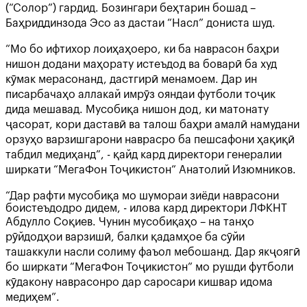
(“Солор”) гардид. Бозингари беҳтарин бошад –
Баҳриддинзода Эсо аз дастаи “Насл” дониста шуд.
“Мо бо ифтихор лоиҳаҳоеро, ки ба наврасон баҳри
нишон додани маҳорату истеъдод ва боварӣ ба худ
кӯмак мерасонанд, дастгирӣ менамоем. Дар ин
писарбачаҳо аллакай имрӯз ояндаи футболи тоҷик
дида мешавад. Мусобиқа нишон дод, ки матонату
ҷасорат, кори даставӣ ва талош баҳри амалӣ намудани
орзуҳо варзишгарони наврасро ба пешсафони ҳақиқӣ
табдил медиҳанд”, - қайд кард директори генералии
ширкати “МегаФон Тоҷикистон” Анатолий Изюмников.
“Дар рафти мусобиқа мо шумораи зиёди наврасони
боистеъдодро дидем, - илова кард директори ЛФКНТ
Абдулло Соқиев. Чунин мусобиқаҳо – на танҳо
рӯйдодҳои варзишӣ, балки қадамҳое ба сӯйи
ташаккули насли солиму фаъол мебошанд. Дар якҷоягӣ
бо ширкати “МегаФон Тоҷикистон” мо рушди футболи
кӯдакону наврасонро дар саросари кишвар идома
медиҳем”.