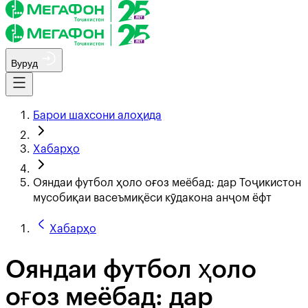
Вуруд
Барои шахсони алоҳида
Хабарҳо
Ояндаи футбол ҳоло оғоз меёбад: дар Тоҷикистон
мусобиқаи васеъмиқёси кӯдакона анҷом ёфт
Хабарҳо
Ояндаи футбол ҳоло
оғоз меёбад: дар