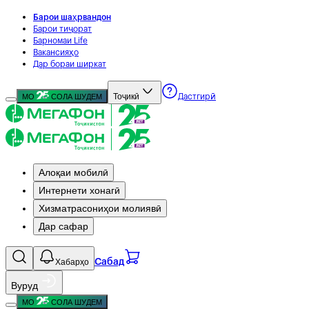
Барои шаҳрвандон
Барои тиҷорат
Барномаи Life
Вакансияҳо
Дар бораи ширкат
Тоҷикӣ
МО
СОЛА ШУДЕМ
Дастгирӣ
Алоқаи мобилӣ
Интернети хонагӣ
Хизматрасониҳои молиявӣ
Дар сафар
Хабарҳо
Сабад
Вуруд
МО
СОЛА ШУДЕМ