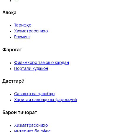
Алоқа
Тарифҳо
Хизматрасониҳо
Роуминг
Фароғат
Фильмҳоро тамошо кардан
Портали кӯдакон
Дастгирӣ
Саволҳо ва ҷавобҳо
Харитаи салонҳо ва фарохкунӣ
Барои тиҷорат
Хизматрасониҳо
Интернет ба офис