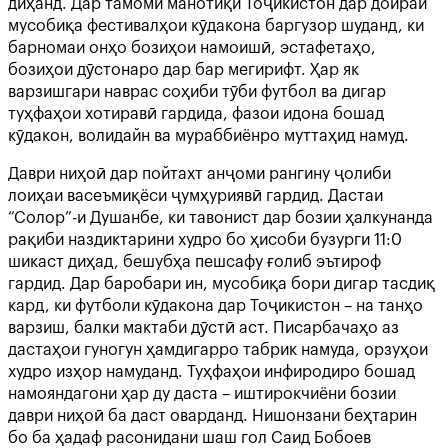
диҳанд. Дар тамоми манотиқи Тоҷикистон дар доираи
мусобиқа фестивалҳои кӯдакона баргузор шуданд, ки
барномаи онҳо бозиҳои намоишӣ, эстафетаҳо,
бозиҳои дӯстонаро дар бар мегирифт. Ҳар як
варзишгари наврас соҳиби тӯби футбол ва дигар
туҳфаҳои хотиравӣ гардида, фазои идона бошад
кӯдакон, волидайн ва мураббиёнро муттаҳид намуд.
Даври ниҳоӣ дар пойтахт анҷоми рангину ҷолиби
лоиҳаи васеъмиқёси ҷумҳуриявӣ гардид. Дастаи
“Солор”-и Душанбе, ки тавонист дар бозии ҳалкунанда
рақиби наздиктарини худро бо ҳисоби бузурги 11:0
шикаст диҳад, бешубҳа пешсафу ғолиб эътироф
гардид. Дар баробари ин, мусобиқа бори дигар тасдиқ
кард, ки футболи кӯдакона дар Тоҷикистон – на танҳо
варзиш, балки мактаби дӯстӣ аст. Писарбачаҳо аз
дастаҳои гуногун ҳамдигарро табрик намуда, орзуҳои
худро изҳор намуданд. Туҳфаҳои инфиродиро бошад
намояндагони ҳар ду даста – иштирокчиёни бозии
даври ниҳоӣ ба даст оварданд. Нишонзани беҳтарин
бо ба ҳадаф расонидани шаш гол Саид Бобоев