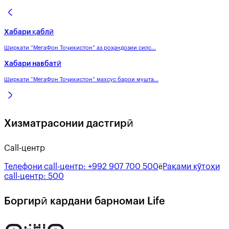
Хабари қаблӣ
Ширкати “МегаФон Тоҷикистон” аз роҳандозии силс...
Хабари навбатӣ
Ширкати “МегаФон Тоҷикистон” махсус барои мушта...
Хизматрасонии дастгирӣ
Call-центр
Телефони call-центр:
+992 907 700 500
Рақами кӯтоҳи
ё
call-центр:
500
Боргирӣ кардани барномаи Life