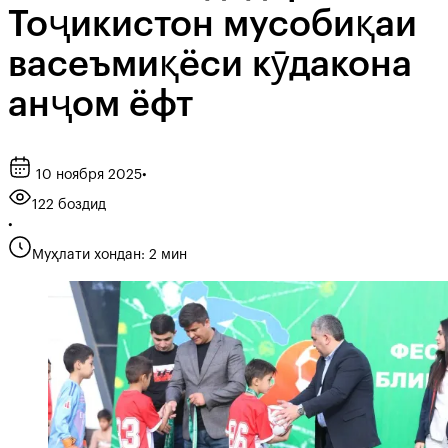
Тоҷикистон мусобиқаи
васеъмиқёси кӯдакона
анҷом ёфт
10 ноября 2025
•
122 боздид
•
Муҳлати хондан: 2 мин