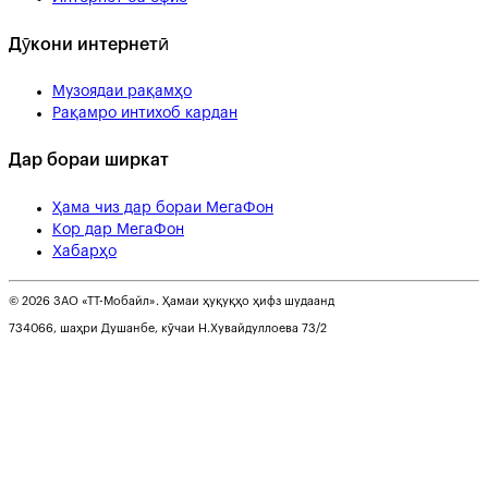
Дӯкони интернетӣ
Музоядаи рақамҳо
Рақамро интихоб кардан
Дар бораи ширкат
Ҳама чиз дар бораи МегаФон
Кор дар МегаФон
Хабарҳо
© 2026 ЗАО «ТТ-Мобайл». Ҳамаи ҳуқуқҳо ҳифз шудаанд
734066, шаҳри Душанбе, кӯчаи Н.Хувайдуллоева 73/2