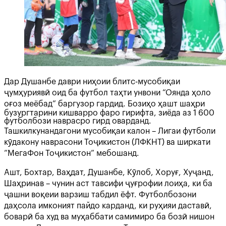
Дар Душанбе даври ниҳоии блитс-мусобиқаи
ҷумҳуриявӣ оид ба футбол таҳти унвони “Оянда ҳоло
оғоз меёбад” баргузор гардид. Бозиҳо ҳашт шаҳри
бузургтарини кишварро фаро гирифта, зиёда аз 1 600
футболбози наврасро гирд оварданд.
Ташкилкунандагони мусобиқаи калон – Лигаи футболи
кӯдакону наврасони Тоҷикистон (ЛФКНТ) ва ширкати
“МегаФон Тоҷикистон” мебошанд.
Ашт, Бохтар, Ваҳдат, Душанбе, Кӯлоб, Хоруғ, Хуҷанд,
Шаҳринав – чунин аст тавсифи ҷуғрофии лоиҳа, ки ба
ҷашни воқеии варзиш табдил ёфт. Футболбозони
даҳсола имконият пайдо карданд, ки руҳияи даставӣ,
боварӣ ба худ ва муҳаббати самимиро ба бозӣ нишон