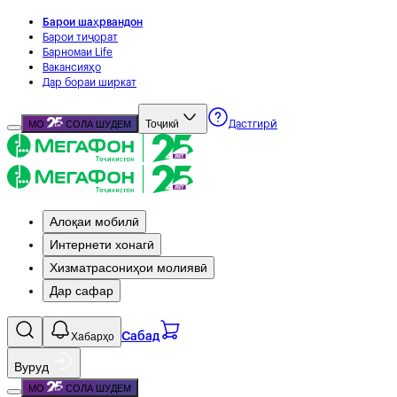
Барои шаҳрвандон
Барои тиҷорат
Барномаи Life
Вакансияҳо
Дар бораи ширкат
Тоҷикӣ
МО
СОЛА ШУДЕМ
Дастгирӣ
Алоқаи мобилӣ
Интернети хонагӣ
Хизматрасониҳои молиявӣ
Дар сафар
Хабарҳо
Сабад
Вуруд
МО
СОЛА ШУДЕМ