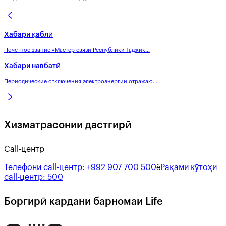
Хабари қаблӣ
Почётное звание «Мастер связи Республики Таджик...
Хабари навбатӣ
Периодические отключения электроэнергии отражаю...
Хизматрасонии дастгирӣ
Call-центр
Телефони call-центр:
+992 907 700 500
Рақами кӯтоҳи
ё
call-центр:
500
Боргирӣ кардани барномаи Life