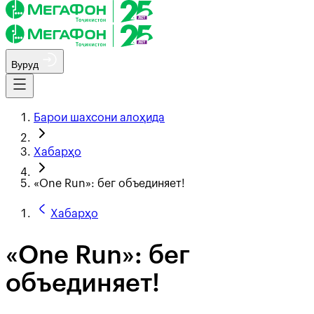
Вуруд
Барои шахсони алоҳида
Хабарҳо
«One Run»: бег объединяет!
Хабарҳо
«One Run»: бег
объединяет!