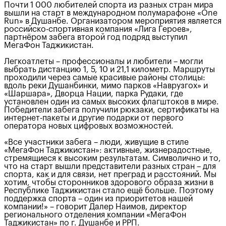
Почти 1 000 любителей спорта из разных стран мира
вышли на старт в международном полумарафоне «One
Run» в Душанбе. Организатором мероприятия является
российско-спортивная компания «Лига Героев»,
партнёром забега второй год подряд выступил
МегаФон Таджикистан.
Легкоатлеты – профессионалы и любители – могли
выбрать дистанцию 1, 5, 10 и 21,1 километр. Маршруты
проходили через самые красивые районы столицы:
вдоль реки Душанбинки, мимо парков «Наврузгох» и
«Шаршара», Дворца Нации, парка Рудаки, где
установлен один из самых высоких флагштоков в мире.
Победители забега получили рюкзаки, сертификаты на
интернет-пакеты и другие подарки от первого
оператора новых цифровых возможностей.
«Все участники забега – люди, живущие в стиле
«МегаФон Таджикистан»: активные, жизнерадостные,
стремящиеся к высоким результатам. Символично и то,
что на старт вышли представители разных стран – для
спорта, как и для связи, нет преград и расстояний. Мы
хотим, чтобы сторонников здорового образа жизни в
Республике Таджикистан стало ещё больше. Поэтому
поддержка спорта – один из приоритетов нашей
компании!» – говорит Далер Наимов, директор
регионального отделения компании «МегаФон
Таджикистан» по г. Душанбе и РРП.