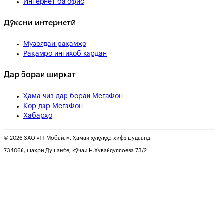
Интернет ба офис
Дӯкони интернетӣ
Музоядаи рақамҳо
Рақамро интихоб кардан
Дар бораи ширкат
Ҳама чиз дар бораи МегаФон
Кор дар МегаФон
Хабарҳо
© 2026 ЗАО «ТТ-Мобайл». Ҳамаи ҳуқуқҳо ҳифз шудаанд
734066, шаҳри Душанбе, кӯчаи Н.Хувайдуллоева 73/2