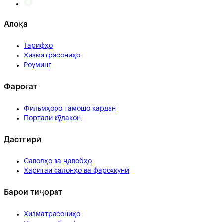
Алоқа
Тарифҳо
Хизматрасониҳо
Роуминг
Фароғат
Фильмҳоро тамошо кардан
Портали кӯдакон
Дастгирӣ
Саволҳо ва ҷавобҳо
Харитаи салонҳо ва фарохкунӣ
Барои тиҷорат
Хизматрасониҳо