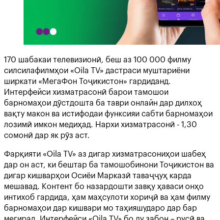
170 шабакаи телевизионӣ, беш аз 100 000 филму
силсилафилмҳои «Oila TV» дастраси муштариёни
ширкати «МегаФон Тоҷикистон» гардиданд.
Интерфейси хизматрасонӣ барои тамошои
барномаҳои дӯстдошта ба таври онлайн дар дилхоҳ
вақту макон ва истифодаи функсияи сабти барномаҳои
лозимӣ имкон медиҳад. Нархи хизматрасонӣ - 1,30
сомонӣ дар як рӯз аст.
Фарқияти «Oila TV» аз дигар хизматрасониҳои шабеҳ
дар он аст, ки бештар ба тамошобинони Тоҷикистон ва
дигар кишварҳои Осиёи Марказӣ таваҷҷуҳ карда
мешавад. Контент бо назардошти завқу ҳаваси онҳо
интихоб гардида, ҳам маҳсулоти хориҷӣ ва ҳам филму
барномаҳои дар кишвари мо таҳияшударо дар бар
мегирад. Интерфейси «Oila TV» бо ду забон – русӣ ва