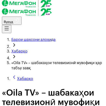
Вуруд
Барои шахсони алоҳида
Хабарҳо
«Oila TV» – шабакаҳои телевизионӣ мувофиқи ҳар
табъу завқ
Хабарҳо
«Oila TV» – шабакаҳои
телевизионӣ мувофиқи