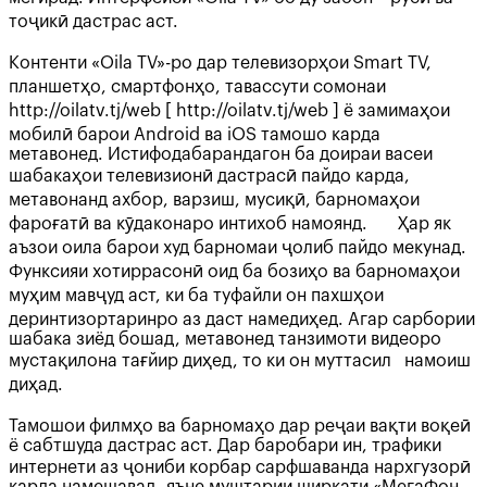
тоҷикӣ дастрас аст.
Контенти «Oila TV»-ро дар телевизорҳои Smart TV,
планшетҳо, смартфонҳо, тавассути сомонаи
http://oilatv.tj/web [ http://oilatv.tj/web ] ё замимаҳои
мобилӣ барои Android ва iOS тамошо карда
метавонед. Истифодабарандагон ба доираи васеи
шабакаҳои телевизионӣ дастрасӣ пайдо карда,
метавонанд ахбор, варзиш, мусиқӣ, барномаҳои
фароғатӣ ва кӯдаконаро интихоб намоянд. Ҳар як
аъзои оила барои худ барномаи ҷолиб пайдо мекунад.
Функсияи хотиррасонӣ оид ба бозиҳо ва барномаҳои
муҳим мавҷуд аст, ки ба туфайли он пахшҳои
деринтизортаринро аз даст намедиҳед. Агар сарбории
шабака зиёд бошад, метавонед танзимоти видеоро
мустақилона тағйир диҳед, то ки он муттасил намоиш
диҳад.
Тамошои филмҳо ва барномаҳо дар реҷаи вақти воқеӣ
ё сабтшуда дастрас аст. Дар баробари ин, трафики
интернети аз ҷониби корбар сарфшаванда нархгузорӣ
карда намешавад, яъне муштарии ширкати «МегаФон