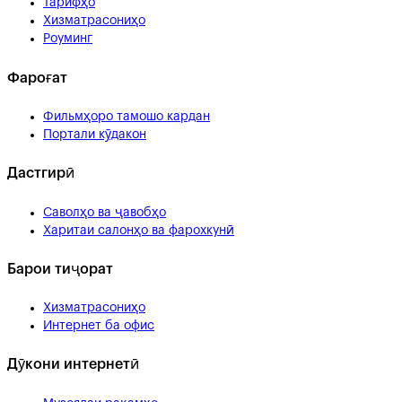
Тарифҳо
Хизматрасониҳо
Роуминг
Фароғат
Фильмҳоро тамошо кардан
Портали кӯдакон
Дастгирӣ
Саволҳо ва ҷавобҳо
Харитаи салонҳо ва фарохкунӣ
Барои тиҷорат
Хизматрасониҳо
Интернет ба офис
Дӯкони интернетӣ