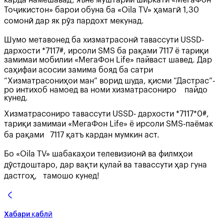
Тоҷикистон» барои обуна ба «Oila TV» ҳамагӣ 1,30
сомонӣ дар як рӯз пардохт мекунад.
Шумо метавонед ба хизматрасонӣ тавассути USSD-
дархости *7117#, ирсоли SMS ба рақами 7117 ё тариқи
замимаи мобилии «МегаФон Life» пайваст шавед. Дар
саҳифаи асосии замима бояд ба сатри
“Хизматрасониҳои ман” ворид шуда, қисми “Дастрас”-
ро интихоб намоед ва номи хизматрасониро пайдо
кунед.
Хизматрасониро тавассути USSD- дархости *7117*0#,
тариқи замимаи «МегаФон Life» ё ирсоли SMS-паёмак
ба рақами 7117 қатъ кардан мумкин аст.
Бо «Oila TV» шабакаҳои телевизионӣ ва филмҳои
дӯстдоштаро, дар вақти қулай ва тавассути ҳар гуна
дастгоҳ, тамошо кунед!
Хабари қаблӣ