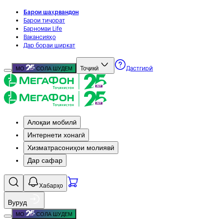
Барои шаҳрвандон
Барои тиҷорат
Барномаи Life
Вакансияҳо
Дар бораи ширкат
Тоҷикӣ
МО
СОЛА ШУДЕМ
Дастгирӣ
Алоқаи мобилӣ
Интернети хонагӣ
Хизматрасониҳои молиявӣ
Дар сафар
Хабарҳо
Вуруд
МО
СОЛА ШУДЕМ