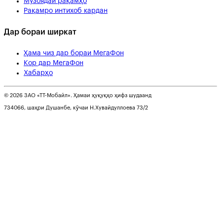
Музоядаи рақамҳо
Рақамро интихоб кардан
Дар бораи ширкат
Ҳама чиз дар бораи МегаФон
Кор дар МегаФон
Хабарҳо
© 2026 ЗАО «ТТ-Мобайл». Ҳамаи ҳуқуқҳо ҳифз шудаанд
734066, шаҳри Душанбе, кӯчаи Н.Хувайдуллоева 73/2