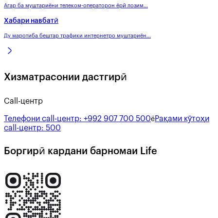
Агар ба муштариёни телеком-операторон ёрӣ лозим...
Хабари навбатӣ
Ду маротиба бештар трафики интернетро муштариён...
Хизматрасонии дастгирӣ
Call-центр
Телефони call-центр:
+992 907 700 500
Рақами кӯтоҳи
ё
call-центр:
500
Боргирӣ кардани барномаи Life